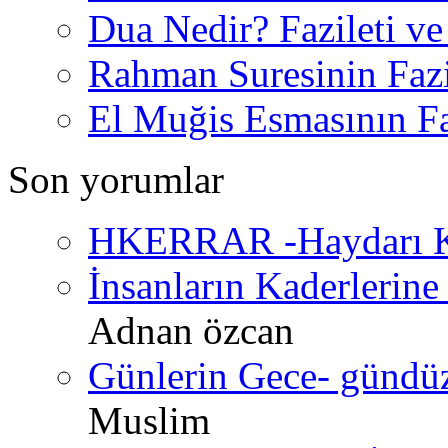
Dua Nedir? Fazileti ve
Rahman Suresinin Fazi
El Muğis Esmasının Faz
Son yorumlar
HKERRAR -Haydarı Ke
İnsanların Kaderlerine 
Adnan özcan
Günlerin Gece- gündüz 
Muslim