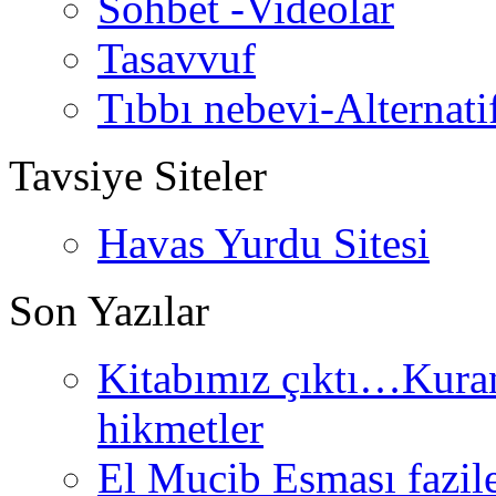
Sohbet -Videolar
Tasavvuf
Tıbbı nebevi-Alternati
Tavsiye Siteler
Havas Yurdu Sitesi
Son Yazılar
Kitabımız çıktı…Kurand
hikmetler
El Mucib Esması fazilet