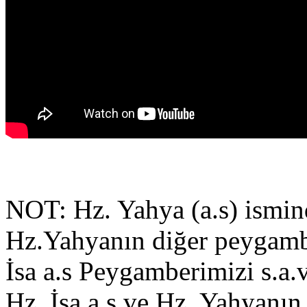
NOT: Hz. Yahya (a.s) isminde
Hz.Yahyanın diğer peygambe
İsa a.s Peygamberimizi s.a
Hz. İsa a.s ve Hz. Yahyanın