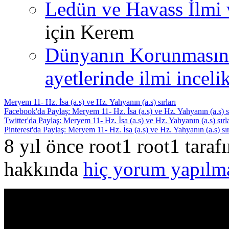
Ledün ve Havass İlmi 
için
Kerem
Dünyanın Korunmasın
ayetlerinde ilmi incelik
Meryem 11- Hz. İsa (a.s) ve Hz. Yahyanın (a.s) sırları
Facebook'da Paylaş: Meryem 11- Hz. İsa (a.s) ve Hz. Yahyanın (a.s) sı
Twitter'da Paylaş: Meryem 11- Hz. İsa (a.s) ve Hz. Yahyanın (a.s) sırla
Pinterest'da Paylaş: Meryem 11- Hz. İsa (a.s) ve Hz. Yahyanın (a.s) sır
8 yıl önce root1 root1 tara
hakkında
hiç yorum yapılm