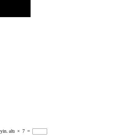
yin.
altı
×
7
=