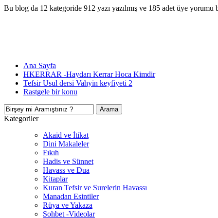
Bu blog da 12 kategoride 912 yazı yazılmış ve 185 adet üye yorumu 
Ana Sayfa
HKERRAR -Haydarı Kerrar Hoca Kimdir
Tefsir Usul dersi Vahyin keyfiyeti 2
Rastgele bir konu
Kategoriler
Akaid ve İtikat
Dini Makaleler
Fıkıh
Hadis ve Sünnet
Havass ve Dua
Kitaplar
Kuran Tefsir ve Surelerin Havassı
Manadan Esintiler
Rüya ve Yakaza
Sohbet -Videolar