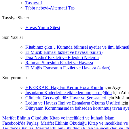
Tasavvuf
Tıbbı nebevi-Alternatif Tıp
Tavsiye Siteler
Havas Yurdu Sitesi
Son Yazılar
Kitabımız çıktı…Kuranda bilimsel ayetler ve ilmi hikmet
El Mucib Esması fazilet ve havassı (sırları)
Dua Nedir? Fazileti ve Edepleri Nelerdir
Rahman Suresinin Fazilet ve Havassı
El Muğis Esmasının Fazilet ve Havassı (sırları)
Son yorumlar
HKERRAR -Haydarı Kerrar Hoca Kimdir
için
Ayşe
İnsanların Kaderlerine etki eden burçlar değildir
için
Adn
Günlerin Gece- gündüz Hayır ve Şer saatleri
için
Muslim
Ledün ve Havass İlmi ve Esmaların Okuma Usulleri
içi
Dünyanın Korunmasından bahseden korunmuş tavan ayetle
Marifet Ehlinin Okuduğu Kitap ve incelikleri ve İttihadı İslam
Facebook'da Paylaş: Marifet Ehlinin Okuduğu Kitap ve incelikleri ve İ
Twitter'da Paylaş: Marifet Ehlinin Okuduğu Kitap ve incelikleri ve İtt