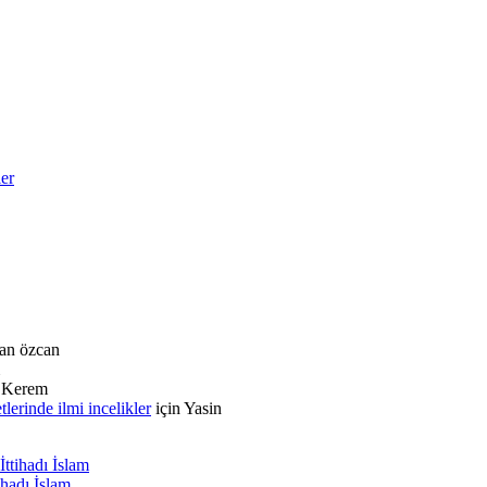
ler
an özcan
n
Kerem
rinde ilmi incelikler
için
Yasin
ttihadı İslam
ihadı İslam