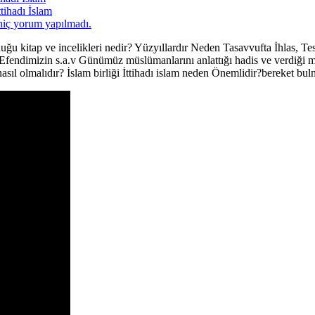
tihadı İslam
hiç yorum yapılmadı.
duğu kitap ve incelikleri nedir? Yüzyıllardır Neden Tasavvufta İhlas, 
ir?Efendimizin s.a.v Günümüz müslümanlarını anlattığı hadis ve verdiğ
 olmalıdır? İslam birliği İttihadı islam neden Önemlidir?bereket bul