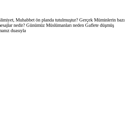
Teslimiyet, Muhabbet ön planda tutulmuştur? Gerçek Müminlerin bazı
i mesajlar nedir? Günümüz Müslümanları neden Gaflete düşmüş
manız duasıyla