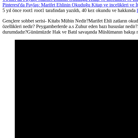
Pinterest'da Paylaş: Marifet Ehlinin Okuduğu Kitap ve incelikleri ve İt
5 yıl önce root1 root1 tarafından yazıldı, 40 kez okundu ve hakkında
Gençlere sohbet serisi- Kitabı Mübin Nedir?Marifet Ehli zatların oku
özellikleri nedir? Peygamberlerde a.s Zuhur eden bazı hususlar ned
durumdadır?Günümüzde Hak ve Batıl savaşında Müslümanın bakışı nasıl