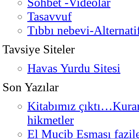
Sohbet -Videolar
Tasavvuf
Tıbbı nebevi-Alternati
Tavsiye Siteler
Havas Yurdu Sitesi
Son Yazılar
Kitabımız çıktı…Kurand
hikmetler
El Mucib Esması fazilet