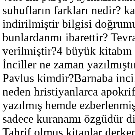
suhufların farkları nedir? k
indirilmiştir bilgisi doğru
bunlardanmı ibarettir? Tev
verilmiştir?4 büyük kitabın 
İnciller ne zaman yazılmıştı
Pavlus kimdir?Barnaba incil
neden hristiyanlarca apokri
yazılmış hemde ezberlenmi
sadece kuranamı özgüdür di
Tahrif olmuş kitaplar derke