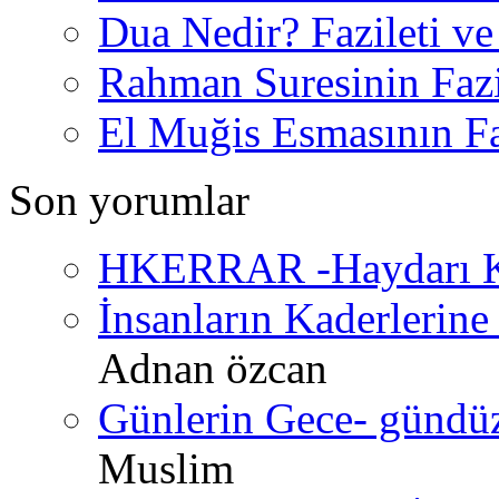
Dua Nedir? Fazileti ve
Rahman Suresinin Fazi
El Muğis Esmasının Faz
Son yorumlar
HKERRAR -Haydarı Ke
İnsanların Kaderlerine 
Adnan özcan
Günlerin Gece- gündüz 
Muslim