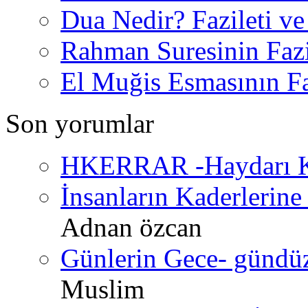
Dua Nedir? Fazileti ve
Rahman Suresinin Fazi
El Muğis Esmasının Faz
Son yorumlar
HKERRAR -Haydarı Ke
İnsanların Kaderlerine 
Adnan özcan
Günlerin Gece- gündüz 
Muslim