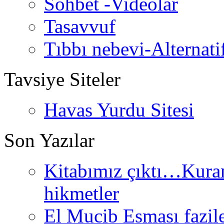
Sohbet -Videolar
Tasavvuf
Tıbbı nebevi-Alternati
Tavsiye Siteler
Havas Yurdu Sitesi
Son Yazılar
Kitabımız çıktı…Kurand
hikmetler
El Mucib Esması fazilet