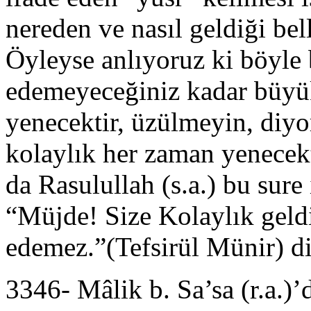
nereden ve nasıl geldiği be
Öyleyse anlıyoruz ki böyle 
edemeyeceğiniz kadar büyü
yenecektir, üzülmeyin, diyo
kolaylık her zaman yenecek
da Rasulullah (s.a.) bu sur
“Müjde! Size Kolaylık geldi
edemez.”(Tefsirül Münir) d
3346- Mâlik b. Sa’sa (r.a.)’