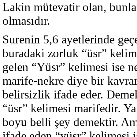
Lakin mütevatir olan, bunla
olmasıdır.
Surenin 5,6 ayetlerinde geçe
buradaki zorluk “üsr” kelim
gelen “Yüsr” kelimesi ise 
marife-nekre diye bir kavram
belirsizlik ifade eder. Demek
“üsr” kelimesi marifedir. Yan
boyu belli şey demektir. Am
ifade eden “yüsr” kelimesi i