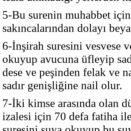
5-Bu surenin muhabbet için
sakıncalarından dolayı bey
6-İnşirah suresini vesvese 
okuyup avucuna üfleyip sad
dese ve peşinden felak ve n
sadır genişliğine nail olur.
7-İki kimse arasında olan d
izalesi için 70 defa fatiha i
suresini suya okuyup bu suyu