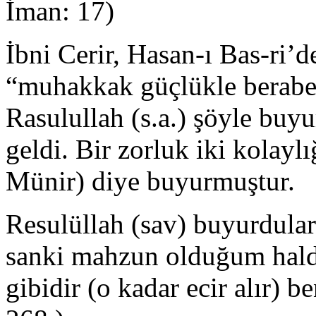
İman: 17)
İbni Cerir, Hasan-ı Bas-ri’de
“muhakkak güçlükle beraber 
Rasulullah (s.a.) şöyle buy
geldi. Bir zorluk iki kolayl
Münir) diye buyurmuştur.
Resulüllah (sav) buyurdular
sanki mahzun olduğum hal
gibidir (o kadar ecir alır) b