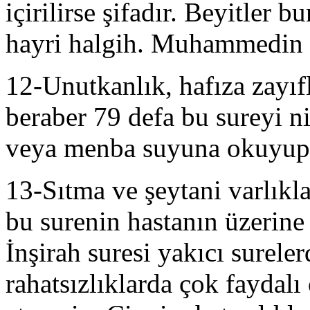
içirilirse şifadır. Beyitler b
hayri halgih. Muhammedin m
12-Unutkanlık, hafıza zayıfl
beraber 79 defa bu sureyi
veya menba suyuna okuyup iç
13-Sıtma ve şeytani varlık
bu surenin hastanın üzerine
İnşirah suresi yakıcı surele
rahatsızlıklarda çok faydalı