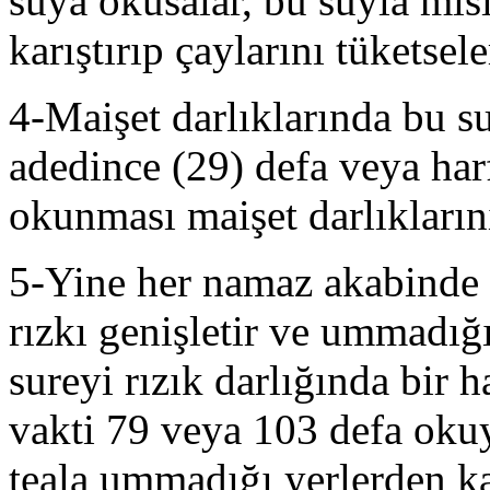
suya okusalar, bu suyla mısı
karıştırıp çaylarını tüketsele
4-Maişet darlıklarında bu s
adedince (29) defa veya harf
okunması maişet darlıklarını 
5-Yine her namaz akabinde
rızkı genişletir ve ummadığı
sureyi rızık darlığında bir
vakti 79 veya 103 defa okuy
teala ummadığı yerlerden ka