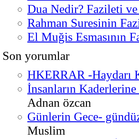
Dua Nedir? Fazileti ve
Rahman Suresinin Fazi
El Muğis Esmasının Faz
Son yorumlar
HKERRAR -Haydarı Ke
İnsanların Kaderlerine 
Adnan özcan
Günlerin Gece- gündüz 
Muslim