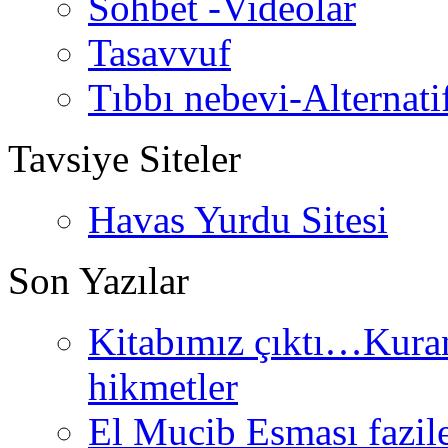
Sohbet -Videolar
Tasavvuf
Tıbbı nebevi-Alternati
Tavsiye Siteler
Havas Yurdu Sitesi
Son Yazılar
Kitabımız çıktı…Kurand
hikmetler
El Mucib Esması fazilet