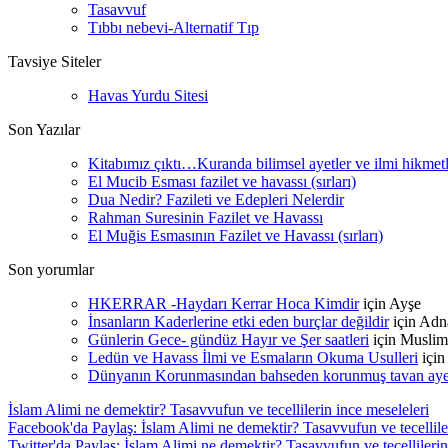
Tasavvuf
Tıbbı nebevi-Alternatif Tıp
Tavsiye Siteler
Havas Yurdu Sitesi
Son Yazılar
Kitabımız çıktı…Kuranda bilimsel ayetler ve ilmi hikmet
El Mucib Esması fazilet ve havassı (sırları)
Dua Nedir? Fazileti ve Edepleri Nelerdir
Rahman Suresinin Fazilet ve Havassı
El Muğis Esmasının Fazilet ve Havassı (sırları)
Son yorumlar
HKERRAR -Haydarı Kerrar Hoca Kimdir
için
Ayşe
İnsanların Kaderlerine etki eden burçlar değildir
için
Adn
Günlerin Gece- gündüz Hayır ve Şer saatleri
için
Muslim
Ledün ve Havass İlmi ve Esmaların Okuma Usulleri
içi
Dünyanın Korunmasından bahseden korunmuş tavan ayetle
İslam Alimi ne demektir? Tasavvufun ve tecellilerin ince meseleleri
Facebook'da Paylaş: İslam Alimi ne demektir? Tasavvufun ve tecelliler
Twitter'da Paylaş: İslam Alimi ne demektir? Tasavvufun ve tecellilerin