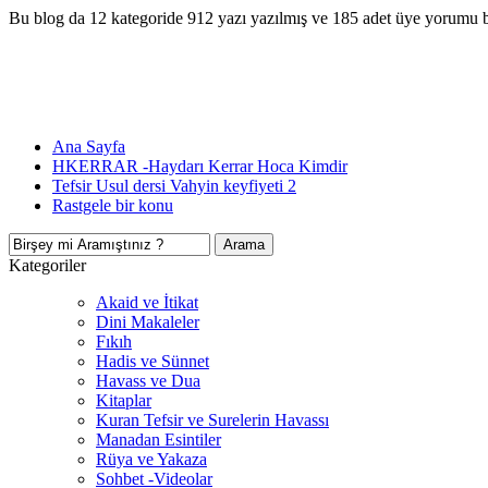
Bu blog da 12 kategoride 912 yazı yazılmış ve 185 adet üye yorumu 
Ana Sayfa
HKERRAR -Haydarı Kerrar Hoca Kimdir
Tefsir Usul dersi Vahyin keyfiyeti 2
Rastgele bir konu
Kategoriler
Akaid ve İtikat
Dini Makaleler
Fıkıh
Hadis ve Sünnet
Havass ve Dua
Kitaplar
Kuran Tefsir ve Surelerin Havassı
Manadan Esintiler
Rüya ve Yakaza
Sohbet -Videolar