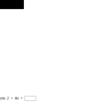
yin.
2
+
iki
=