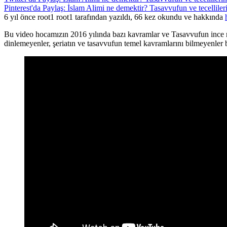
Pinterest'da Paylaş: İslam Alimi ne demektir? Tasavvufun ve tecelliler
6 yıl önce root1 root1 tarafından yazıldı, 66 kez okundu ve hakkında
Bu video hocamızın 2016 yılında bazı kavramlar ve Tasavvufun ince mes
dinlemeyenler, şeriatın ve tasavvufun temel kavramlarını bilmeyenler