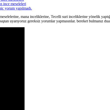
in ince meseleleri
hiç yorum yapılmadı.
elelerine, mana inceliklerine, Tecelli suri inceliklerine yönelik yapt
 baştan uyarıyoruz gereksiz yorumlar yapmasınlar. bereket bulmanız dua