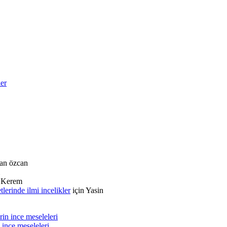
ler
an özcan
n
Kerem
rinde ilmi incelikler
için
Yasin
in ince meseleleri
 ince meseleleri