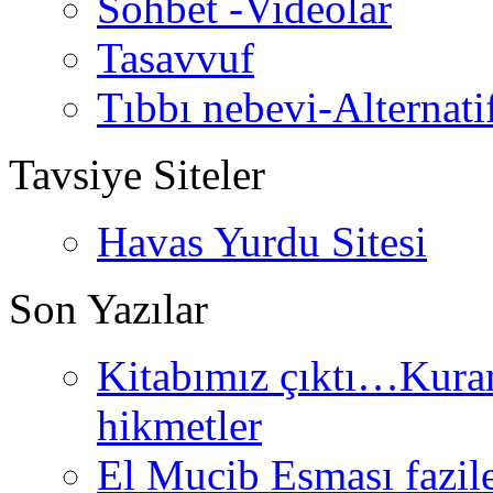
Sohbet -Videolar
Tasavvuf
Tıbbı nebevi-Alternati
Tavsiye Siteler
Havas Yurdu Sitesi
Son Yazılar
Kitabımız çıktı…Kurand
hikmetler
El Mucib Esması fazilet