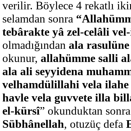
verilir. Böylece 4 rekatlı ik
selamdan sonra
“Allahümme
tebârakte yâ zel-celâli ve
olmadığından
ala rasulüne
okunur,
allahümme salli 
ala ali seyyidena muham
velhamdülillahi vela ilahe
havle vela guvvete illa bil
el-kürsî
” okunduktan sonra t
Sübhânellah
, otuzüç defa