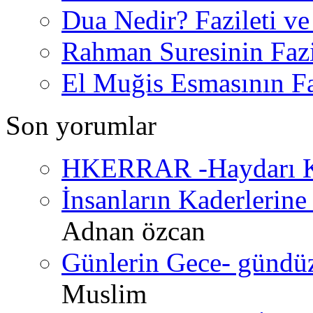
Dua Nedir? Fazileti ve
Rahman Suresinin Fazi
El Muğis Esmasının Faz
Son yorumlar
HKERRAR -Haydarı Ke
İnsanların Kaderlerine 
Adnan özcan
Günlerin Gece- gündüz 
Muslim