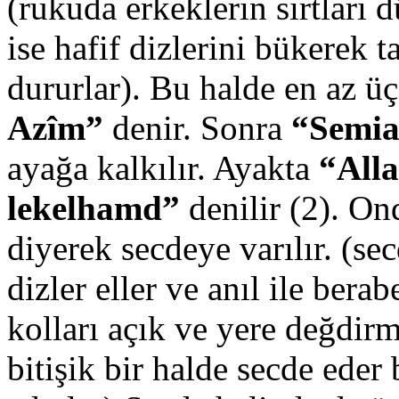
(rukuda erkeklerin sırtları
ise hafif dizlerini bükerek
dururlar). Bu halde en az ü
Azîm”
denir. Sonra
“Semia
ayağa kalkılır. Ayakta
“All
lekelhamd”
denilir (2). O
diyerek secdeye varılır. (se
dizler eller ve anıl ile bera
kolları açık ve yere değdir
bitişik bir halde secde eder