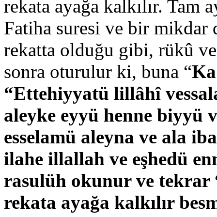
rekata ayağa kalkılır. Tam a
Fatiha suresi ve bir mikdar
rekatta olduğu gibi, rükû ve
sonra oturulur ki, buna “
Ka
“Ettehiyyatü lillâhî vessa
aleyke eyyü henne biyyü 
esselamü aleyna ve ala iba
ilahe illallah ve eşhedü
rasulüh
okunur ve tekrar
rekata ayağa kalkılır bes