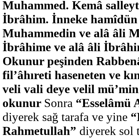
Muhammed. Kemâ salleyte 
İbrâhim. İnneke hamîdün
Muhammedin ve alâ âli 
İbrâhime ve alâ âli İbrâh
Okunur peşinden
Rabbenâ 
fil’âhıreti haseneten ve 
veli vali deye velil mü’m
okunur
Sonra
“Esselâmü 
diyerek sağ tarafa ve yine
“
Rahmetullah”
diyerek sol 