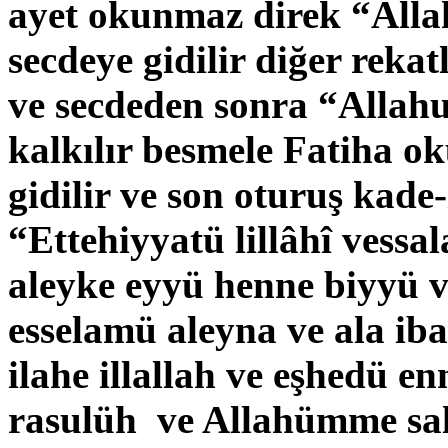
ayet okunmaz direk
“All
secdeye gidilir diğer rekat
ve secdeden sonra
“Allah
kalkılır besmele Fatiha o
gidilir ve son oturuş kade
“Ettehiyyatü lillâhî vessa
aleyke eyyü henne biyyü 
esselamü aleyna ve ala iba
ilahe illallah ve eşhedü
rasulüh ve Allahümme sal