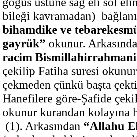
göğüs üstüne sağ eli sol el
bileği kavramadan) bağlan
bihamdike ve tebarekesmük
gayrük”
okunur. Arkasınd
racim Bismillahirrahman
çekilip Fatiha suresi okunu
çekmeden çünkü başta çekti
Hanefilere göre-Şafide çeki
okunur kurandan kolayına h
(1). Arkasından
“Allahu E