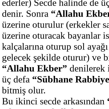
ederler) Secde halinde de ü
denir. Sonra
“Allahu Ekbe
üzerine oturulur (erkekler s
üzerine oturacak bayanlar i
kalçalarına oturup sol ayağ
gelecek şekilde oturur) ve b
“Allahu Ekber”
denilerek 
üç defa
“Sübhane Rabbiye
bitmiş olur.
Bu ikinci secde arkasından