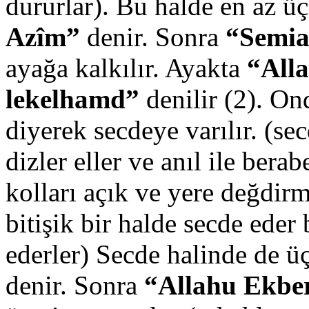
dururlar). Bu halde en az ü
Azîm”
denir. Sonra
“Semia
ayağa kalkılır. Ayakta
“All
lekelhamd”
denilir (2). O
diyerek secdeye varılır. (se
dizler eller ve anıl ile bera
kolları açık ve yere değdir
bitişik bir halde secde eder
ederler) Secde halinde de ü
denir. Sonra
“Allahu Ekbe