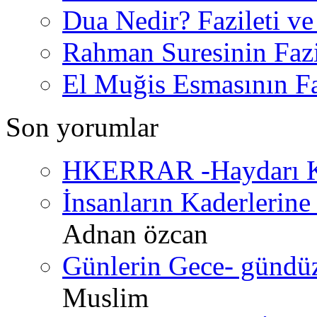
Dua Nedir? Fazileti ve
Rahman Suresinin Fazi
El Muğis Esmasının Faz
Son yorumlar
HKERRAR -Haydarı Ke
İnsanların Kaderlerine 
Adnan özcan
Günlerin Gece- gündüz 
Muslim