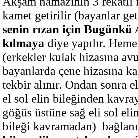
Akşam namazının 3 rekatlı fa
kamet getirilir (bayanlar ge
senin rızan için
Bugünkü A
kılmaya
diye yapılır. Hemen
(erkekler kulak hizasına avu
bayanlarda çene hizasına ka
tekbir alınır. Ondan sonra e
el sol elin bileğinden kavr
göğüs üstüne sağ eli sol el
bileği kavramadan) bağlan