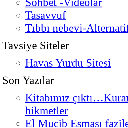
Sohbet -Videolar
Tasavvuf
Tıbbı nebevi-Alternati
Tavsiye Siteler
Havas Yurdu Sitesi
Son Yazılar
Kitabımız çıktı…Kurand
hikmetler
El Mucib Esması fazilet