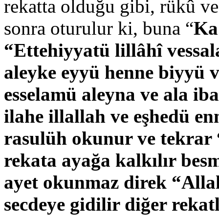
rekatta olduğu gibi, rükû ve
sonra oturulur ki, buna “
Ka
“Ettehiyyatü lillâhî vessa
aleyke eyyü henne biyyü 
esselamü aleyna ve ala iba
ilahe illallah ve eşhedü
rasulüh
okunur ve tekrar
rekata ayağa kalkılır bes
ayet okunmaz direk
“All
secdeye gidilir diğer rekat