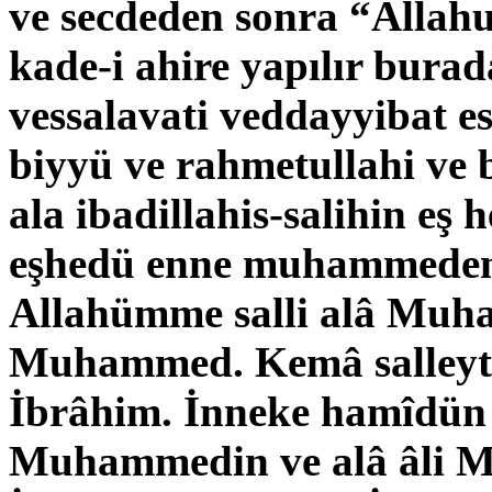
ve secdeden sonra
“Allah
kade-i ahire yapılır bura
vessalavati veddayyibat e
biyyü ve rahmetullahi ve 
ala ibadillahis-salihin eş h
eşhedü enne muhammeden
Allahümme salli alâ Muha
Muhammed. Kemâ salleyte 
İbrâhim. İnneke hamîdün
Muhammedin ve alâ âli 