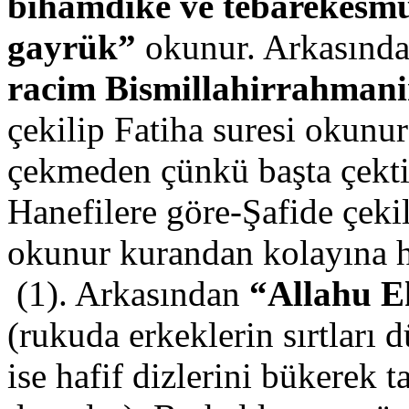
bihamdike ve tebarekesmük
gayrük”
okunur. Arkasınd
racim Bismillahirrahman
çekilip Fatiha suresi okunu
çekmeden çünkü başta çekti
Hanefilere göre-Şafide çeki
okunur kurandan kolayına h
(1). Arkasından
“Allahu E
(rukuda erkeklerin sırtları
ise hafif dizlerini bükerek