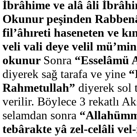
İbrâhime ve alâ âli İbrâh
Okunur peşinden
Rabbenâ 
fil’âhıreti haseneten ve 
veli vali deye velil mü’m
okunur
Sonra
“Esselâmü 
diyerek sağ tarafa ve yine
“
Rahmetullah”
diyerek sol 
verilir. Böylece 3 rekatlı A
selamdan sonra
“Allahümme
tebârakte yâ zel-celâli ve