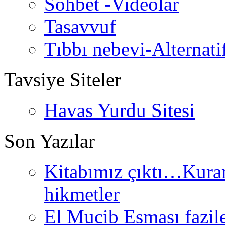
Sohbet -Videolar
Tasavvuf
Tıbbı nebevi-Alternati
Tavsiye Siteler
Havas Yurdu Sitesi
Son Yazılar
Kitabımız çıktı…Kurand
hikmetler
El Mucib Esması fazilet