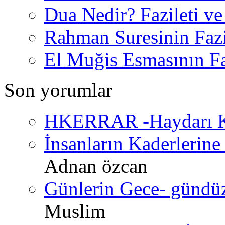
Dua Nedir? Fazileti ve
Rahman Suresinin Fazi
El Muğis Esmasının Faz
Son yorumlar
HKERRAR -Haydarı Ke
İnsanların Kaderlerine 
Adnan özcan
Günlerin Gece- gündüz 
Muslim