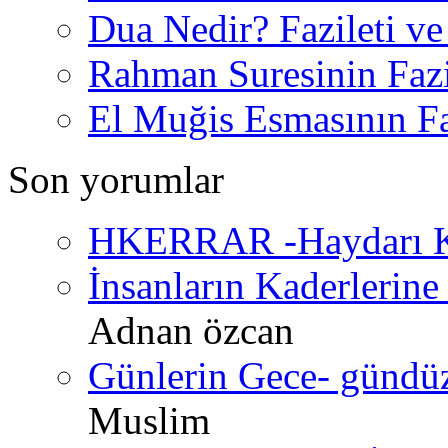
Dua Nedir? Fazileti ve
Rahman Suresinin Fazi
El Muğis Esmasının Faz
Son yorumlar
HKERRAR -Haydarı Ke
İnsanların Kaderlerine 
Adnan özcan
Günlerin Gece- gündüz 
Muslim