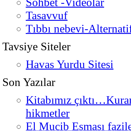
Sohbet -Videolar
Tasavvuf
Tıbbı nebevi-Alternati
Tavsiye Siteler
Havas Yurdu Sitesi
Son Yazılar
Kitabımız çıktı…Kurand
hikmetler
El Mucib Esması fazilet