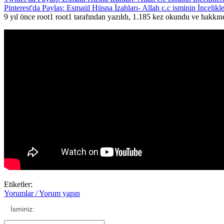
Pinterest'da Paylaş: Esmaül Hüsna İzahları- Allah c.c isminin İncelikle
9 yıl önce root1 root1 tarafından yazıldı, 1.185 kez okundu ve hakkı
Etiketler:
Yorumlar / Yorum yapın
İsminiz: