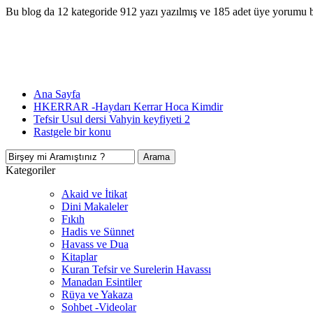
Bu blog da 12 kategoride 912 yazı yazılmış ve 185 adet üye yorumu 
Ana Sayfa
HKERRAR -Haydarı Kerrar Hoca Kimdir
Tefsir Usul dersi Vahyin keyfiyeti 2
Rastgele bir konu
Kategoriler
Akaid ve İtikat
Dini Makaleler
Fıkıh
Hadis ve Sünnet
Havass ve Dua
Kitaplar
Kuran Tefsir ve Surelerin Havassı
Manadan Esintiler
Rüya ve Yakaza
Sohbet -Videolar