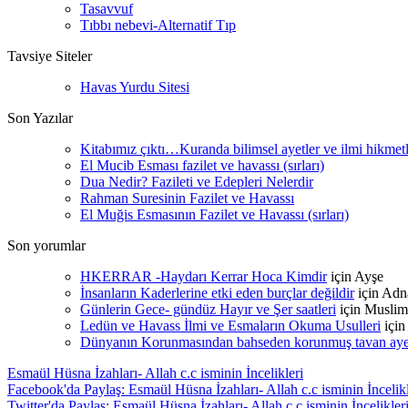
Tasavvuf
Tıbbı nebevi-Alternatif Tıp
Tavsiye Siteler
Havas Yurdu Sitesi
Son Yazılar
Kitabımız çıktı…Kuranda bilimsel ayetler ve ilmi hikmet
El Mucib Esması fazilet ve havassı (sırları)
Dua Nedir? Fazileti ve Edepleri Nelerdir
Rahman Suresinin Fazilet ve Havassı
El Muğis Esmasının Fazilet ve Havassı (sırları)
Son yorumlar
HKERRAR -Haydarı Kerrar Hoca Kimdir
için
Ayşe
İnsanların Kaderlerine etki eden burçlar değildir
için
Adn
Günlerin Gece- gündüz Hayır ve Şer saatleri
için
Muslim
Ledün ve Havass İlmi ve Esmaların Okuma Usulleri
içi
Dünyanın Korunmasından bahseden korunmuş tavan ayetle
Esmaül Hüsna İzahları- Allah c.c isminin İncelikleri
Facebook'da Paylaş: Esmaül Hüsna İzahları- Allah c.c isminin İncelikl
Twitter'da Paylaş: Esmaül Hüsna İzahları- Allah c.c isminin İncelikler