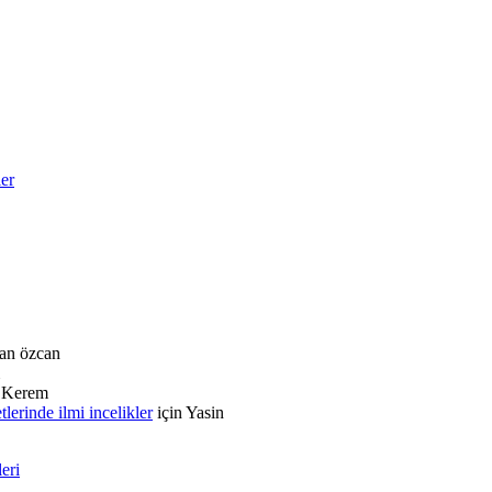
ler
an özcan
n
Kerem
rinde ilmi incelikler
için
Yasin
eri
i