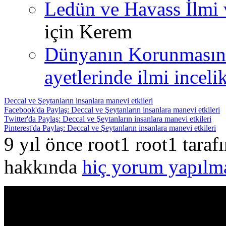
Ledün ve Havass İlmi 
için
Kerem
Dünyanın Korunmasın
ayetlerinde ilmi incelik
Deccal ve Şeytanların insanlara manevi etkileri
Facebook'da Paylaş: Deccal ve Şeytanların insanlara manevi etkileri
Twitter'da Paylaş: Deccal ve Şeytanların insanlara manevi etkileri
Pinterest'da Paylaş: Deccal ve Şeytanların insanlara manevi etkileri
9 yıl önce root1 root1 tara
hakkında
hiç yorum yapılm