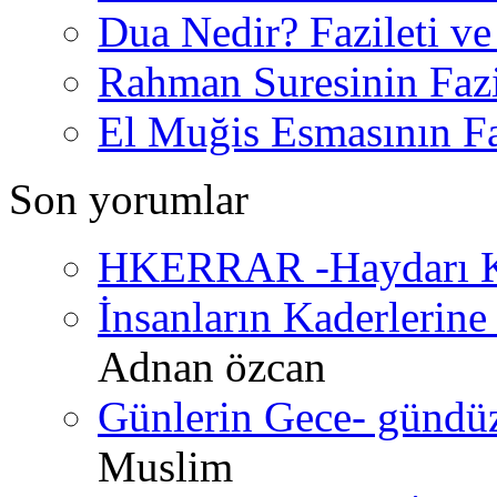
Dua Nedir? Fazileti ve
Rahman Suresinin Fazi
El Muğis Esmasının Faz
Son yorumlar
HKERRAR -Haydarı Ke
İnsanların Kaderlerine 
Adnan özcan
Günlerin Gece- gündüz 
Muslim