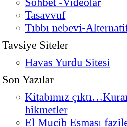
Sohbet -Videolar
Tasavvuf
Tıbbı nebevi-Alternati
Tavsiye Siteler
Havas Yurdu Sitesi
Son Yazılar
Kitabımız çıktı…Kurand
hikmetler
El Mucib Esması fazilet