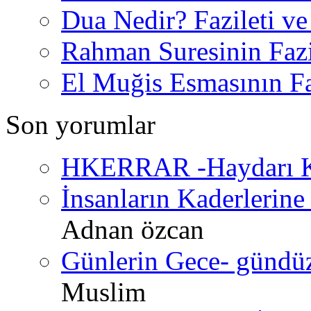
Dua Nedir? Fazileti ve
Rahman Suresinin Fazi
El Muğis Esmasının Faz
Son yorumlar
HKERRAR -Haydarı Ke
İnsanların Kaderlerine 
Adnan özcan
Günlerin Gece- gündüz 
Muslim