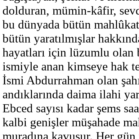
dolduran, mümin-kâfir, sevd
bu dünyada bütün mahlûkatın
bütün yaratılmışlar hakkınd
hayatları için lüzumlu olan 
ismiyle anan kimseye hak tea
İsmi Abdurrahman olan şahıs
andıklarında daima ilahi ya
Ebced sayısı kadar şems saa
kalbi genişler müşahade ma
muradına kavuşur. Her gün