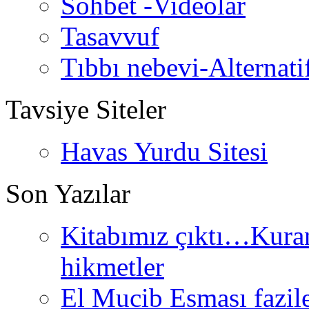
Sohbet -Videolar
Tasavvuf
Tıbbı nebevi-Alternati
Tavsiye Siteler
Havas Yurdu Sitesi
Son Yazılar
Kitabımız çıktı…Kurand
hikmetler
El Mucib Esması fazilet