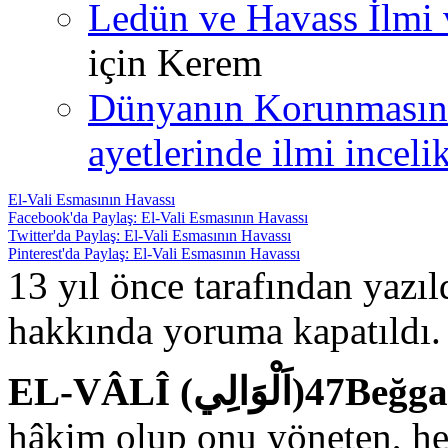
Ledün ve Havass İlmi 
için
Kerem
Dünyanın Korunmasın
ayetlerinde ilmi incelik
El-Vali Esmasının Havassı
Facebook'da Paylaş: El-Vali Esmasının Havassı
Twitter'da Paylaş: El-Vali Esmasının Havassı
Pinterest'da Paylaş: El-Vali Esmasının Havassı
13 yıl önce tarafından yazı
hakkında
yoruma kapatıldı.
EL-VÂLÎ (الِي)47
hâkim olup onu yöneten, her