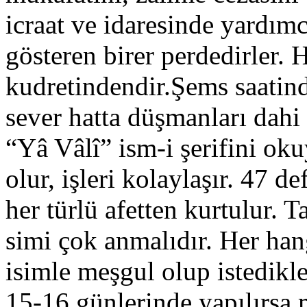
icraat ve idaresinde yardımc
gösteren birer perdedirler. 
kudretindendir.Şems saatin
sever hatta düşmanları dah
“Yâ Vâlî” ism-i şerifini ok
olur, işleri kolaylaşır. 47 d
her türlü afetten kurtulur. 
simi çok anmalıdır. Her han
isimle meşgul olup istedikle
15-16 günlerinde yapılırsa 