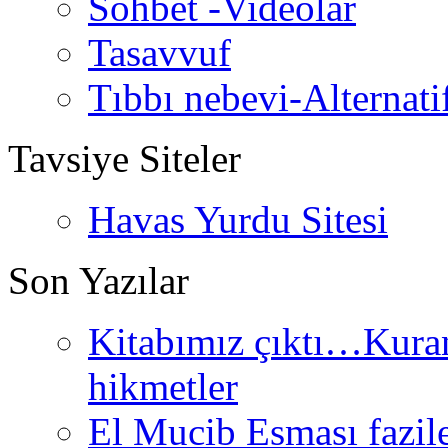
Sohbet -Videolar
Tasavvuf
Tıbbı nebevi-Alternati
Tavsiye Siteler
Havas Yurdu Sitesi
Son Yazılar
Kitabımız çıktı…Kurand
hikmetler
El Mucib Esması fazilet