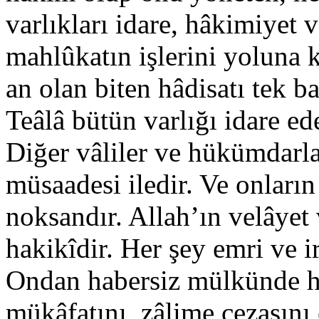
varlıkları idare, hâkimiyet 
mahlûkatın işlerini yoluna
an olan biten hâdisatı tek b
Teâlâ bütün varlığı idare ed
Diğer vâliler ve hükümdarla
müsaadesi iledir. Ve onların
noksandır. Allah’ın velâyet v
hakikîdir. Her şey emri ve ir
Ondan habersiz mülkünde hi
mükâfatını, zâlime cezasını 