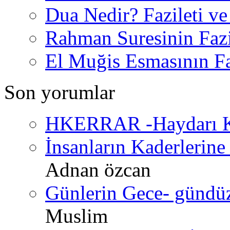
Dua Nedir? Fazileti ve
Rahman Suresinin Fazi
El Muğis Esmasının Faz
Son yorumlar
HKERRAR -Haydarı Ke
İnsanların Kaderlerine 
Adnan özcan
Günlerin Gece- gündüz 
Muslim