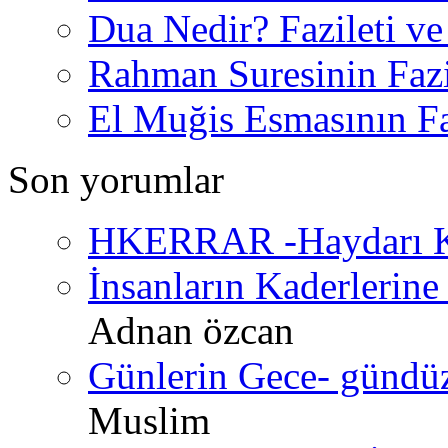
Dua Nedir? Fazileti ve
Rahman Suresinin Fazi
El Muğis Esmasının Faz
Son yorumlar
HKERRAR -Haydarı Ke
İnsanların Kaderlerine 
Adnan özcan
Günlerin Gece- gündüz 
Muslim