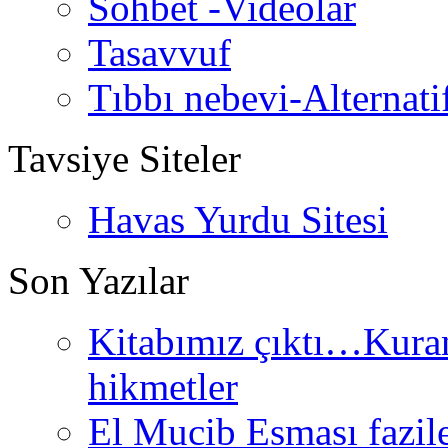
Sohbet -Videolar
Tasavvuf
Tıbbı nebevi-Alternati
Tavsiye Siteler
Havas Yurdu Sitesi
Son Yazılar
Kitabımız çıktı…Kurand
hikmetler
El Mucib Esması fazilet