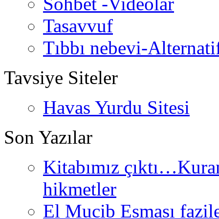
Sohbet -Videolar
Tasavvuf
Tıbbı nebevi-Alternati
Tavsiye Siteler
Havas Yurdu Sitesi
Son Yazılar
Kitabımız çıktı…Kurand
hikmetler
El Mucib Esması fazilet