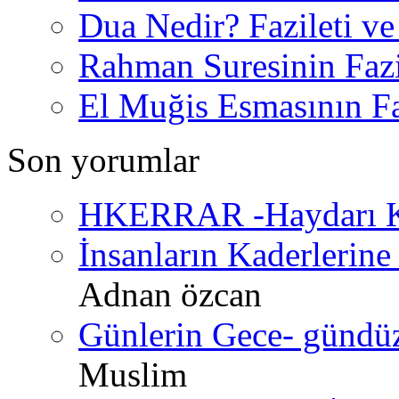
Dua Nedir? Fazileti ve
Rahman Suresinin Fazi
El Muğis Esmasının Faz
Son yorumlar
HKERRAR -Haydarı Ke
İnsanların Kaderlerine 
Adnan özcan
Günlerin Gece- gündüz 
Muslim