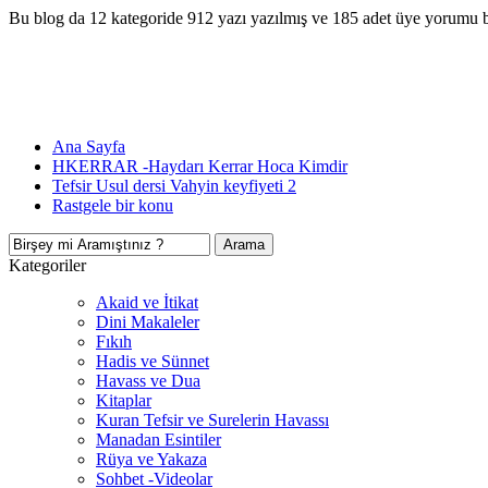
Bu blog da 12 kategoride 912 yazı yazılmış ve 185 adet üye yorumu 
Ana Sayfa
HKERRAR -Haydarı Kerrar Hoca Kimdir
Tefsir Usul dersi Vahyin keyfiyeti 2
Rastgele bir konu
Kategoriler
Akaid ve İtikat
Dini Makaleler
Fıkıh
Hadis ve Sünnet
Havass ve Dua
Kitaplar
Kuran Tefsir ve Surelerin Havassı
Manadan Esintiler
Rüya ve Yakaza
Sohbet -Videolar