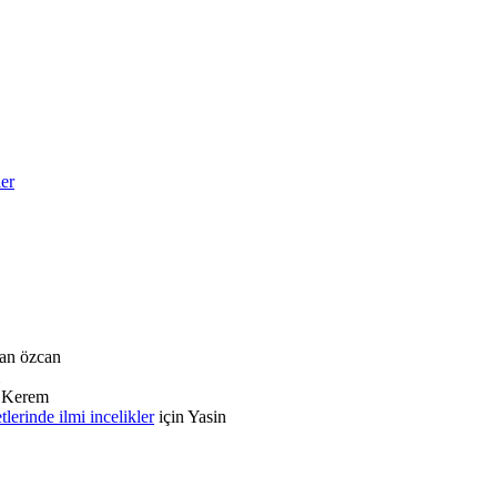
ler
an özcan
n
Kerem
rinde ilmi incelikler
için
Yasin