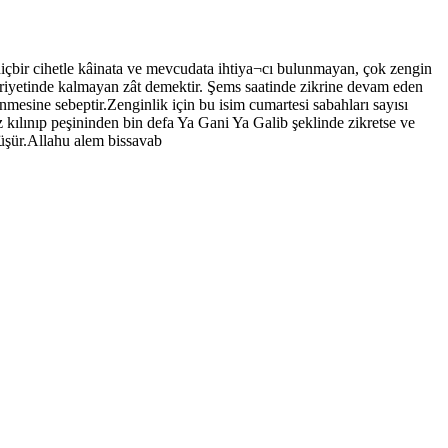
içbir cihetle kâinata ve mevcudata ihtiya¬cı bulunmayan, çok zengin
riyetinde kalmayan zât demektir. Şems saatinde zikrine devam eden
nmesine sebeptir.Zenginlik için bu isim cumartesi sabahları sayısı
z kılınıp peşininden bin defa Ya Gani Ya Galib şeklinde zikretse ve
önüşür.Allahu alem bissavab