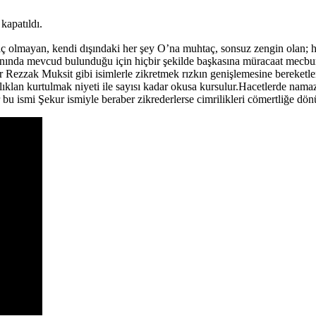
kapatıldı.
aç olmayan, kendi dışındaki her şey O’na muhtaç, sonsuz zengin olan; h
yanında mevcud bulunduğu için hiçbir şekilde başkasına müracaat mecbu
ğer Rezzak Muksit gibi isimlerle zikretmek rızkın genişlemesine bereketle
lıklan kurtulmak niyeti ile sayısı kadar okusa kursulur.Hacetlerde nama
lar bu ismi Şekur ismiyle beraber zikrederlerse cimrilikleri cömertliğe d