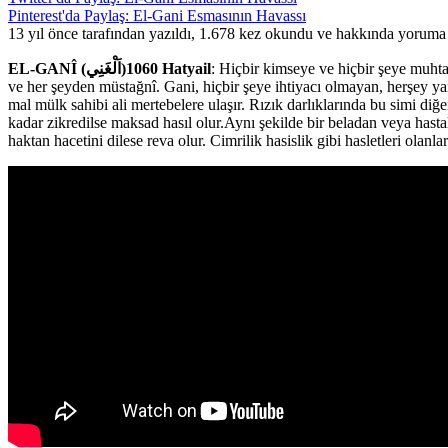
Pinterest'da Paylaş: El-Gani Esmasının Havassı
13 yıl önce tarafından yazıldı, 1.678 kez okundu ve hakkında
yoruma 
EL-GANÎ (اَلْغَنِي)1060 Hatyail
: Hiçbir kimseye ve hiçbir şeye muht
ve her şeyden müstağnî. Gani, hiçbir şeye ihtiyacı olmayan, herşey 
mal mülk sahibi ali mertebelere ulaşır. Rızık darlıklarında bu simi di
kadar zikredilse maksad hasıl olur.Aynı şekilde bir beladan veya hasta
haktan hacetini dilese reva olur. Cimrilik hasislik gibi hasletleri olan