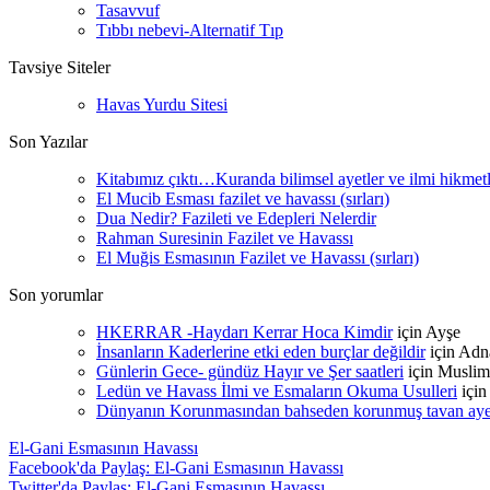
Tasavvuf
Tıbbı nebevi-Alternatif Tıp
Tavsiye Siteler
Havas Yurdu Sitesi
Son Yazılar
Kitabımız çıktı…Kuranda bilimsel ayetler ve ilmi hikmet
El Mucib Esması fazilet ve havassı (sırları)
Dua Nedir? Fazileti ve Edepleri Nelerdir
Rahman Suresinin Fazilet ve Havassı
El Muğis Esmasının Fazilet ve Havassı (sırları)
Son yorumlar
HKERRAR -Haydarı Kerrar Hoca Kimdir
için
Ayşe
İnsanların Kaderlerine etki eden burçlar değildir
için
Adn
Günlerin Gece- gündüz Hayır ve Şer saatleri
için
Muslim
Ledün ve Havass İlmi ve Esmaların Okuma Usulleri
içi
Dünyanın Korunmasından bahseden korunmuş tavan ayetle
El-Gani Esmasının Havassı
Facebook'da Paylaş: El-Gani Esmasının Havassı
Twitter'da Paylaş: El-Gani Esmasının Havassı