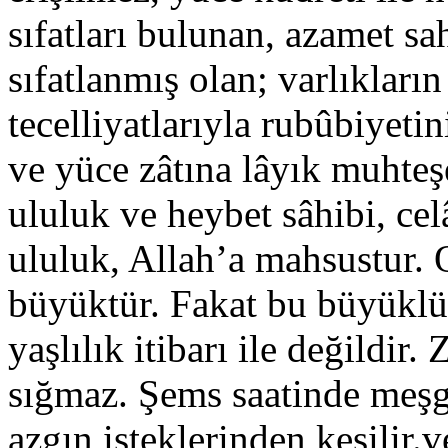
sıfatları bulunan, azamet sah
sıfatlanmış olan; varlıkların
tecelliyatlarıyla rubûbiyetin
ve yüce zâtına lâyık muhteşe
ululuk ve heybet sâhibi, celâ
ululuk, Allah’a mahsustur. O
büyüktür. Fakat bu büyüklü
yaşlılık itibarı ile değildi
sığmaz. Şems saatinde meşg
azgın isteklerinden kesilir.v