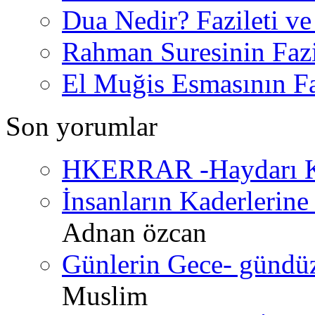
Dua Nedir? Fazileti ve
Rahman Suresinin Fazi
El Muğis Esmasının Faz
Son yorumlar
HKERRAR -Haydarı Ke
İnsanların Kaderlerine 
Adnan özcan
Günlerin Gece- gündüz 
Muslim