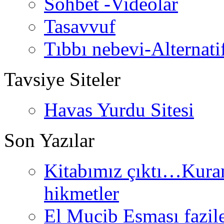
Sohbet -Videolar
Tasavvuf
Tıbbı nebevi-Alternati
Tavsiye Siteler
Havas Yurdu Sitesi
Son Yazılar
Kitabımız çıktı…Kurand
hikmetler
El Mucib Esması fazilet