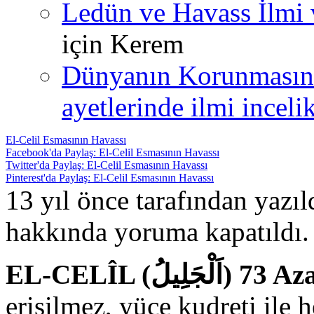
Ledün ve Havass İlmi 
için
Kerem
Dünyanın Korunmasın
ayetlerinde ilmi incelik
El-Celil Esmasının Havassı
Facebook'da Paylaş: El-Celil Esmasının Havassı
Twitter'da Paylaş: El-Celil Esmasının Havassı
Pinterest'da Paylaş: El-Celil Esmasının Havassı
13 yıl önce tarafından yazı
hakkında
yoruma kapatıldı.
EL-CELÎL (
erişilmez, yüce kudreti ile 