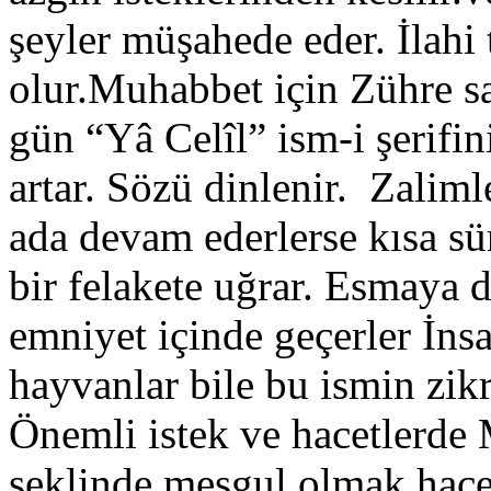
şeyler müşahede eder. İlahi 
olur.Muhabbet için Zühre s
gün “Yâ Celîl” ism-i şerifi
artar. Sözü dinlenir. Zaliml
ada devam ederlerse kısa sür
bir felakete uğrar. Esmaya 
emniyet içinde geçerler İnsa
hayvanlar bile bu ismin zik
Önemli istek ve hacetlerde 
şeklinde meşgul olmak hace