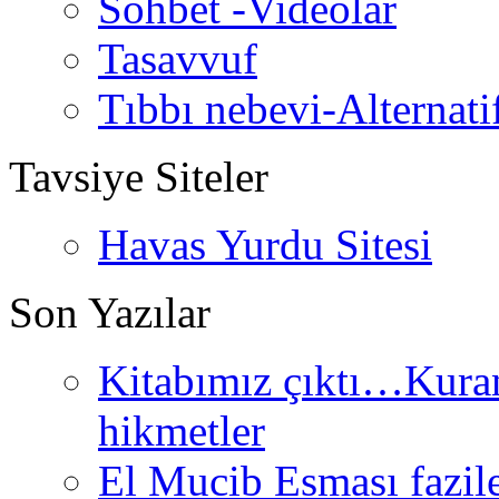
Sohbet -Videolar
Tasavvuf
Tıbbı nebevi-Alternati
Tavsiye Siteler
Havas Yurdu Sitesi
Son Yazılar
Kitabımız çıktı…Kurand
hikmetler
El Mucib Esması fazilet