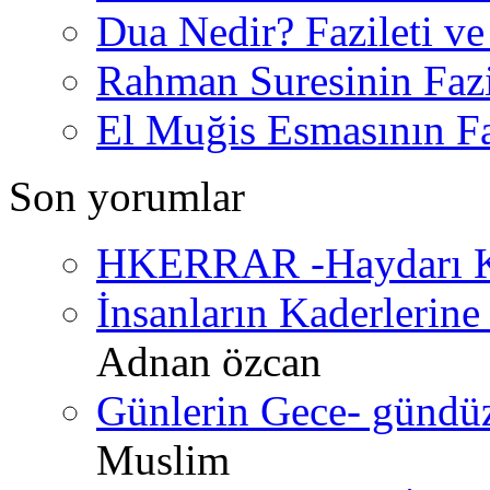
Dua Nedir? Fazileti ve
Rahman Suresinin Fazi
El Muğis Esmasının Faz
Son yorumlar
HKERRAR -Haydarı Ke
İnsanların Kaderlerine 
Adnan özcan
Günlerin Gece- gündüz 
Muslim