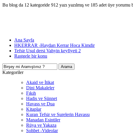
Bu blog da 12 kategoride 912 yazı yazılmış ve 185 adet üye yorumu 
Ana Sayfa
HKERRAR -Haydarı Kerrar Hoca Kimdir
Tefsir Usul dersi Vahyin keyfiyeti 2
Rastgele bir konu
Kategoriler
Akaid ve İtikat
Dini Makaleler
Fıkıh
Hadis ve Sünnet
Havass ve Dua
Kitaplar
Kuran Tefsir ve Surelerin Havassı
Manadan Esintiler
Rüya ve Yakaza
Sohbet -Videolar