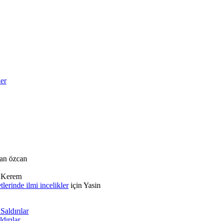
ler
an özcan
n
Kerem
rinde ilmi incelikler
için
Yasin
aldırılar
dırılar