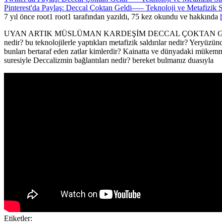
Pinterest'da Paylaş: Deccal Çoktan Geldi—– Teknoloji ve Metafizik Sa
7 yıl önce root1 root1 tarafından yazıldı, 75 kez okundu ve hakkında
UYAN ARTIK MÜSLÜMAN KARDEŞİM DECCAL ÇOKTAN GELDİ……..Kuranda
nedir? bu teknolojilerle yaptıkları metafizik saldırılar nedir? Yeryüzün
bunları bertaraf eden zatlar kimlerdir? Kainatta ve dünyadaki mükemmel
suresiyle Deccalizmin bağlantıları nedir? bereket bulmanız duasıyla
Etiketler: