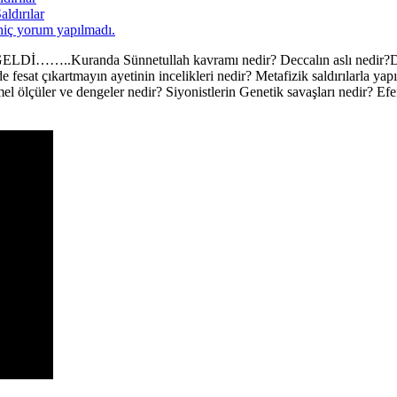
ldırılar
hiç yorum yapılmadı.
 Sünnetullah kavramı nedir? Deccalın aslı nedir?Deccal geldi 
de fesat çıkartmayın ayetinin incelikleri nedir? Metafizik saldırılarla y
 ölçüler ve dengeler nedir? Siyonistlerin Genetik savaşları nedir? Efen