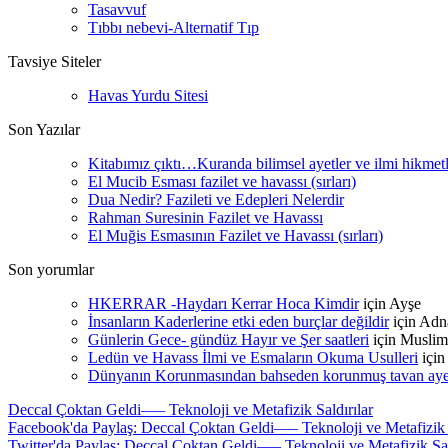
Tasavvuf
Tıbbı nebevi-Alternatif Tıp
Tavsiye Siteler
Havas Yurdu Sitesi
Son Yazılar
Kitabımız çıktı…Kuranda bilimsel ayetler ve ilmi hikmet
El Mucib Esması fazilet ve havassı (sırları)
Dua Nedir? Fazileti ve Edepleri Nelerdir
Rahman Suresinin Fazilet ve Havassı
El Muğis Esmasının Fazilet ve Havassı (sırları)
Son yorumlar
HKERRAR -Haydarı Kerrar Hoca Kimdir
için
Ayşe
İnsanların Kaderlerine etki eden burçlar değildir
için
Adn
Günlerin Gece- gündüz Hayır ve Şer saatleri
için
Muslim
Ledün ve Havass İlmi ve Esmaların Okuma Usulleri
içi
Dünyanın Korunmasından bahseden korunmuş tavan ayetle
Deccal Çoktan Geldi—– Teknoloji ve Metafizik Saldırılar
Facebook'da Paylaş: Deccal Çoktan Geldi—– Teknoloji ve Metafizik S
Twitter'da Paylaş: Deccal Çoktan Geldi—– Teknoloji ve Metafizik Sal