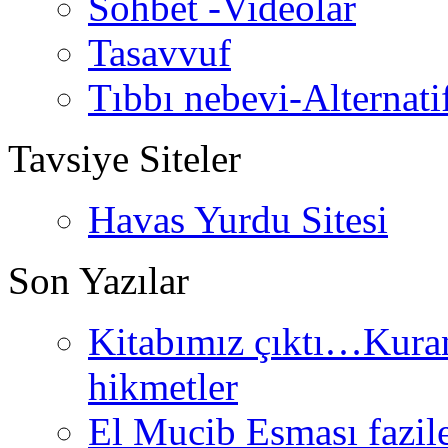
Sohbet -Videolar
Tasavvuf
Tıbbı nebevi-Alternati
Tavsiye Siteler
Havas Yurdu Sitesi
Son Yazılar
Kitabımız çıktı…Kurand
hikmetler
El Mucib Esması fazilet