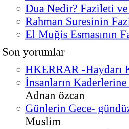
Dua Nedir? Fazileti ve
Rahman Suresinin Fazi
El Muğis Esmasının Faz
Son yorumlar
HKERRAR -Haydarı Ke
İnsanların Kaderlerine 
Adnan özcan
Günlerin Gece- gündüz 
Muslim