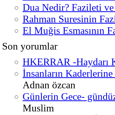
Dua Nedir? Fazileti ve
Rahman Suresinin Fazi
El Muğis Esmasının Faz
Son yorumlar
HKERRAR -Haydarı Ke
İnsanların Kaderlerine 
Adnan özcan
Günlerin Gece- gündüz 
Muslim