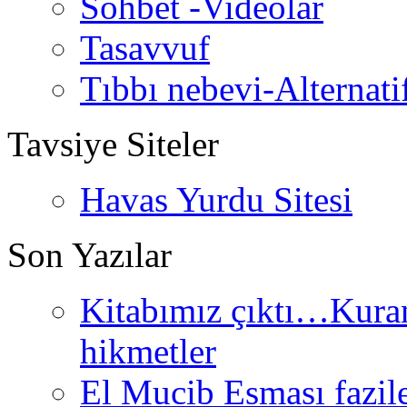
Sohbet -Videolar
Tasavvuf
Tıbbı nebevi-Alternati
Tavsiye Siteler
Havas Yurdu Sitesi
Son Yazılar
Kitabımız çıktı…Kurand
hikmetler
El Mucib Esması fazilet