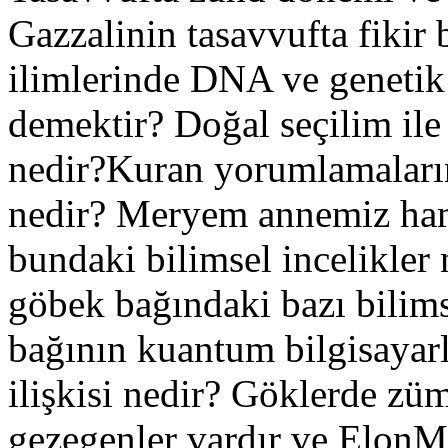
Gazzalinin tasavvufta fikir 
ilimlerinde DNA ve genetik 
demektir? Doğal seçilim ile 
nedir?Kuran yorumlamaların
nedir? Meryem annemiz ham
bundaki bilimsel incelikle
göbek bağındaki bazı bilims
bağının kuantum bilgisayarla
ilişkisi nedir? Göklerde züm
gezegenler vardır ve Elon