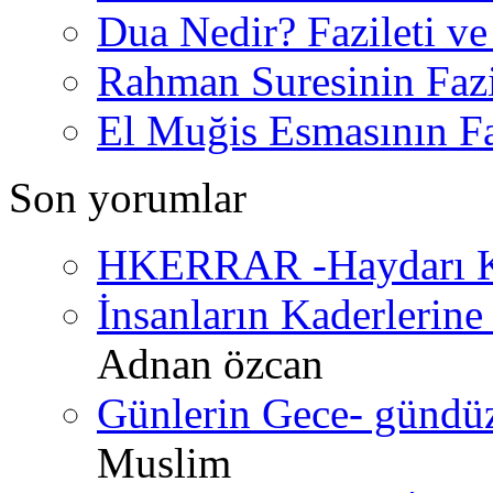
Dua Nedir? Fazileti ve
Rahman Suresinin Fazi
El Muğis Esmasının Faz
Son yorumlar
HKERRAR -Haydarı Ke
İnsanların Kaderlerine 
Adnan özcan
Günlerin Gece- gündüz 
Muslim