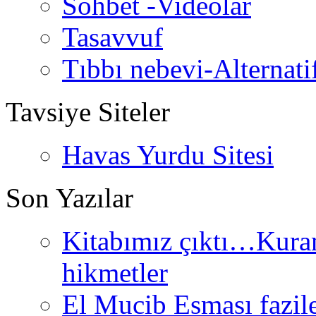
Sohbet -Videolar
Tasavvuf
Tıbbı nebevi-Alternati
Tavsiye Siteler
Havas Yurdu Sitesi
Son Yazılar
Kitabımız çıktı…Kurand
hikmetler
El Mucib Esması fazilet