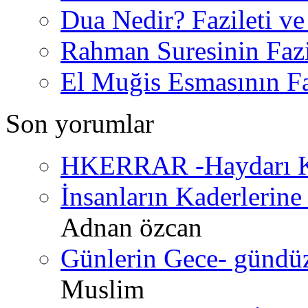
Dua Nedir? Fazileti ve
Rahman Suresinin Fazi
El Muğis Esmasının Faz
Son yorumlar
HKERRAR -Haydarı Ke
İnsanların Kaderlerine 
Adnan özcan
Günlerin Gece- gündüz 
Muslim