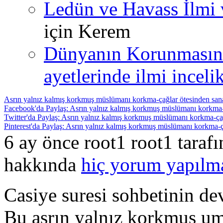
Ledün ve Havass İlmi 
için
Kerem
Dünyanın Korunmasın
ayetlerinde ilmi incelik
Asrın yalnız kalmış korkmuş müslümanı korkma-çağlar ötesinden san
Facebook'da Paylaş: Asrın yalnız kalmış korkmuş müslümanı korkma-ç
Twitter'da Paylaş: Asrın yalnız kalmış korkmuş müslümanı korkma-ça
Pinterest'da Paylaş: Asrın yalnız kalmış korkmuş müslümanı korkma-ç
6 ay önce root1 root1 taraf
hakkında
hiç yorum yapılm
Casiye suresi sohbetinin de
Bu asrın yalnız korkmuş u