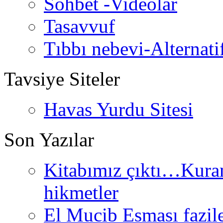
Sohbet -Videolar
Tasavvuf
Tıbbı nebevi-Alternati
Tavsiye Siteler
Havas Yurdu Sitesi
Son Yazılar
Kitabımız çıktı…Kurand
hikmetler
El Mucib Esması fazilet