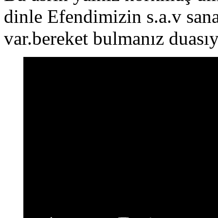
dinle Efendimizin s.a.v san
var.bereket bulmanız duasıy