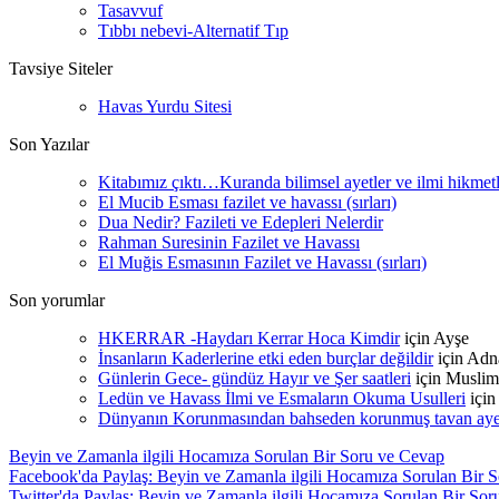
Tasavvuf
Tıbbı nebevi-Alternatif Tıp
Tavsiye Siteler
Havas Yurdu Sitesi
Son Yazılar
Kitabımız çıktı…Kuranda bilimsel ayetler ve ilmi hikmet
El Mucib Esması fazilet ve havassı (sırları)
Dua Nedir? Fazileti ve Edepleri Nelerdir
Rahman Suresinin Fazilet ve Havassı
El Muğis Esmasının Fazilet ve Havassı (sırları)
Son yorumlar
HKERRAR -Haydarı Kerrar Hoca Kimdir
için
Ayşe
İnsanların Kaderlerine etki eden burçlar değildir
için
Adn
Günlerin Gece- gündüz Hayır ve Şer saatleri
için
Muslim
Ledün ve Havass İlmi ve Esmaların Okuma Usulleri
içi
Dünyanın Korunmasından bahseden korunmuş tavan ayetle
Beyin ve Zamanla ilgili Hocamıza Sorulan Bir Soru ve Cevap
Facebook'da Paylaş: Beyin ve Zamanla ilgili Hocamıza Sorulan Bir 
Twitter'da Paylaş: Beyin ve Zamanla ilgili Hocamıza Sorulan Bir So