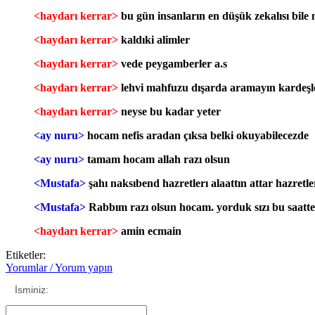
<haydarı kerrar>
bu gün insanların en düşük zekalısı bil
<haydarı kerrar>
kaldıki alimler
<haydarı kerrar>
vede peygamberler a.s
<haydarı kerrar>
lehvi mahfuzu dışarda aramayın kardeşle
<haydarı kerrar>
neyse bu kadar yeter
<ay nuru>
hocam nefis aradan çıksa belki okuyabilecezde
<ay nuru>
tamam hocam allah razı olsun
<Mustafa>
şahı naksıbend hazretlerı alaattın attar hazretl
<Mustafa>
Rabbım razı olsun hocam. yorduk sızı bu saatte
<haydarı kerrar>
amin ecmain
Etiketler:
Yorumlar / Yorum yapın
İsminiz: