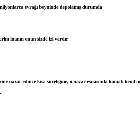
e milyonlarca evrağı beyninde depolamış durumda
rim inanın onun sizde izi vardır
erıne nazar edınce kısa surelıgıne, o nazar esnasında kaınatı kend
.