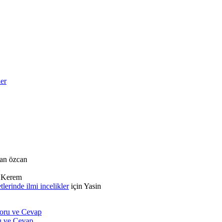
ler
an özcan
n
Kerem
rinde ilmi incelikler
için
Yasin
Soru ve Cevap
ru ve Cevap