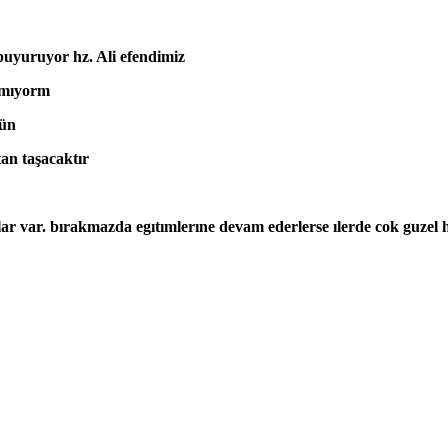
 buyuruyor hz. Ali efendimiz
amıyorm
nün
an taşacaktır
ar var. bırakmazda egıtımlerıne devam ederlerse ılerde cok guzel h