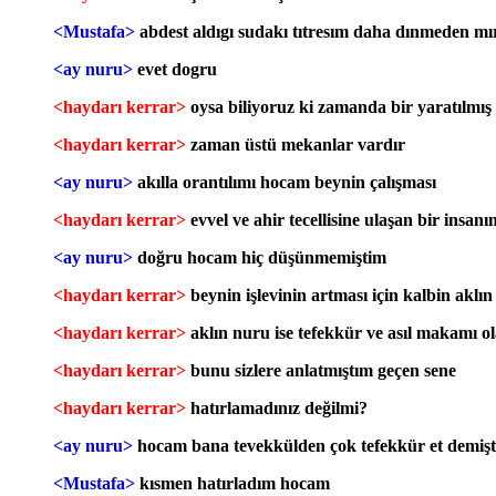
<Mustafa>
abdest aldıgı sudakı tıtresım daha dınmeden 
<ay nuru>
evet dogru
<haydarı kerrar>
oysa biliyoruz ki zamanda bir yaratılmış
<haydarı kerrar>
zaman üstü mekanlar vardır
<ay nuru>
akılla orantılımı hocam beynin çalışması
<haydarı kerrar>
evvel ve ahir tecellisine ulaşan bir insa
<ay nuru>
doğru hocam hiç düşünmemiştim
<haydarı kerrar>
beynin işlevinin artması için kalbin akl
<haydarı kerrar>
aklın nuru ise tefekkür ve asıl makamı ol
<haydarı kerrar>
bunu sizlere anlatmıştım geçen sene
<haydarı kerrar>
hatırlamadınız değilmi?
<ay nuru>
hocam bana tevekkülden çok tefekkür et demişt
<Mustafa>
kısmen hatırladım hocam