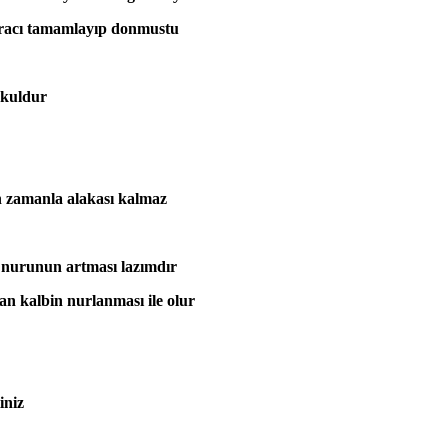
mıracı tamamlayıp donmustu
 kuldur
nın zamanla alakası kalmaz
ın nurunun artması lazımdır
an kalbin nurlanması ile olur
iniz