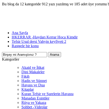
Bu blog da 12 kategoride 912 yazı yazılmış ve 185 adet üye yorumu 
Ana Sayfa
HKERRAR -Haydarı Kerrar Hoca Kimdir
Tefsir Usul dersi Vahyin keyfiyeti 2
Rastgele bir konu
Kategoriler
Akaid ve İtikat
Dini Makaleler
Fıkıh
Hadis ve Sünnet
Havass ve Dua
Kitaplar
Kuran Tefsir ve Surelerin Havassı
Manadan Esintiler
Rüya ve Yakaza
Sohbet -Videolar