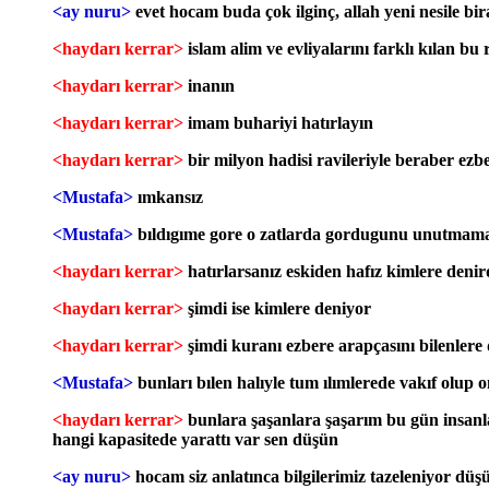
<ay nuru>
evet hocam buda çok ilginç, allah yeni nesile bi
<haydarı kerrar>
islam alim ve evliyalarını farklı kılan bu 
<haydarı kerrar>
inanın
<haydarı kerrar>
imam buhariyi hatırlayın
<haydarı kerrar>
bir milyon hadisi ravileriyle beraber ezbe
<Mustafa>
ımkansız
<Mustafa>
bıldıgıme gore o zatlarda gordugunu unutmama 
<haydarı kerrar>
hatırlarsanız eskiden hafız kimlere deni
<haydarı kerrar>
şimdi ise kimlere deniyor
<haydarı kerrar>
şimdi kuranı ezbere arapçasını bilenlere 
<Mustafa>
bunları bılen halıyle tum ılımlerede vakıf olup 
<haydarı kerrar>
bunlara şaşanlara şaşarım bu gün insanları
hangi kapasitede yarattı var sen düşün
<ay nuru>
hocam siz anlatınca bilgilerimiz tazeleniyor dü