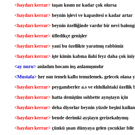
<haydarı kerrar>
taşan kısım ne kadar çok olursa
<haydarı kerrar>
beynin işlevi ve kapasitesi o kadar artar
<haydarı kerrar>
beynin özelliğinde vardır bir nevi balong
<haydarı kerrar>
üfledikçe genişler
<haydarı kerrar>
yani bu özellikte yaratmış rabbimiz
<haydarı kerrar>
işte kimin kabına ilahi feyz daha çok in
<ay nuru>
anladım hocam inş anlamışımdır
<Mustafa>
her ısın temelı kalbı temızlemek. gelecek olana
<haydarı kerrar>
peygamberler a.s ve ehlullahtaki özellik
<haydarı kerrar>
hatta demiştim sohbette aynştayn için
<haydarı kerrar>
deha diyorlar beynin yüzde beşini kulla
<haydarı kerrar>
bende derimki ayştayn gerizekalıymış
<haydarı kerrar>
çünkü şuan dünyaya gelen çocuklar bile y