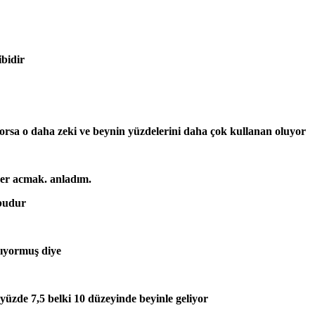
ibidir
iyorsa o daha zeki ve beynin yüzdelerini daha çok kullanan oluyor
 yer acmak. anladım.
 budur
nıyormuş diye
üzde 7,5 belki 10 düzeyinde beyinle geliyor