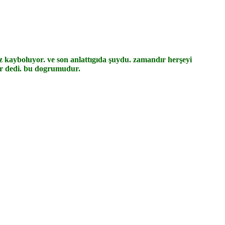
z kayboluyor. ve son anlattıgıda şuydu. zamandır herşeyi
dır dedi. bu dogrumudur.