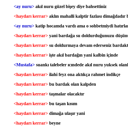
<ay nuru>
akıl nuru güzel bişey diye bahsettiniz
<haydarı kerrar>
aklın mahalli kalptir fazlası dimağdadır
<ay nuru>
katip hocamda vardı ama o sohbetmiydi hatırl
<haydarı kerrar>
yani bardağa su doldurduğunuzu düşü
<haydarı kerrar>
su doldurmaya devam ederseniz bardakt
<haydarı kerrar>
işte akıl bardağın yani kalbin içinde
<Mustafa>
suankı talebeler ıcındede akıl nuru yuksek olanl
<haydarı kerrar>
ilahi feyz ona aktıkça rahmet indikçe
<haydarı kerrar>
bu bardak olan kalpden
<haydarı kerrar>
taşmalar olacaktır
<haydarı kerrar>
bu taşan kısım
<haydarı kerrar>
dimağa ulaşır yani
<haydarı kerrar>
beyne