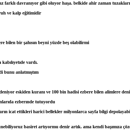
raz farklı davranıyor gibi oluyor haşa. belkide ahir zaman tuzaklar
ruh ve kalp eğitimidir
re bilen bir şahısın beyni yüzde beş olabilirmi
kabılıyetıde vardı.
rdi bunu anlatmıştım
deniyor eskiden kuranı ve 100 bin hadisi ezbere bilen alimlere deni
onlarıda ezberınde tutuyordu
n icat ettikleri harici bellekler milyonlarca sayfa bilgi depolayab
şünebiliyoruz basiret artıyormu denir artık. ama kendi başımıza çö