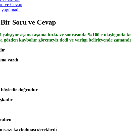
oru ve Cevap
 yapılmadı.
 Bir Soru ve Cevap
ü çalışıyor aşama aşama hızla. ve sonrasında %100 e ulaştıgında kı
rtarsa gözden kaybolur göremeyiz dedi ve varlıgı belirleyende zaman
dır
 ima vardı
n böyledir doğrudur
aşkadır
 ruhen
n s.a.v kaybolması gerekliydi