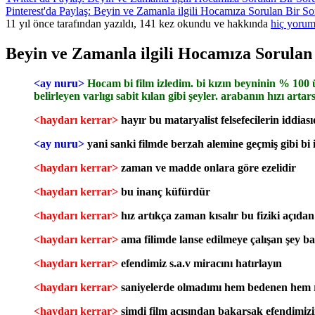
Pinterest'da Paylaş: Beyin ve Zamanla ilgili Hocamıza Sorulan Bir S
11 yıl önce tarafından yazıldı, 141 kez okundu ve hakkında
hiç yorum
Beyin ve Zamanla ilgili Hocamıza Sorulan
<ay nuru>
Hocam bi film izledim. bi kızın beyninin % 100 
belirleyen varlıgı sabit kılan gibi şeyler. arabanın hızı a
<haydarı kerrar>
hayır bu mataryalist felsefecilerin iddiası
<ay nuru>
yani sanki filmde berzah alemine geçmiş gibi bi
<haydarı kerrar>
zaman ve madde onlara göre ezelidir
<haydarı kerrar>
bu inanç küfürdür
<haydarı kerrar>
hız artıkça zaman kısalır bu fiziki açıda
<haydarı kerrar>
ama filimde lanse edilmeye çalışan şey b
<haydarı kerrar>
efendimiz s.a.v miracını hatırlayın
<haydarı kerrar>
saniyelerde olmadımı hem bedenen hem
<haydarı kerrar>
şimdi film açısından bakarsak efendimizi