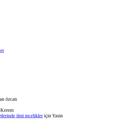
ler
an özcan
n
Kerem
rinde ilmi incelikler
için
Yasin