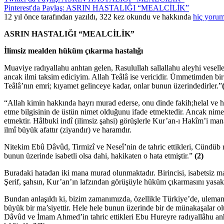
Pinterest'da Paylaş: ASRIN HASTALIĞI “MEALCİLİK”
12 yıl önce tarafından yazıldı, 322 kez okundu ve hakkında
hiç yorum
ASRIN HASTALIĞI “MEALCİLİK”
İlimsiz mealden hüküm çıkarma hastalığı
Muaviye radıyallahu anhtan gelen, Rasulullah sallallahu aleyhi vesell
ancak ilmi taksim ediciyim. Allah Teâlâ ise vericidir. Ümmetimden bir 
Teâlâ’nın emri; kıyamet gelinceye kadar, onlar bunun üzerindedirler.”
“Allah kimin hakkında hayrı murad ederse, onu dinde fakih;helal ve hara
etme bilgisinin de üstün nimet olduğunu ifade etmektedir. Ancak nimeti
etmektir. Hâlbuki indî (ilimsiz şahsi) görüşlerle Kur’an-ı Hakîm’i 
ilmî büyük afattır (ziyandır) ve haramdır.
Nitekim Ebû Dâvûd, Tirmizî ve Neseî’nin de tahric ettikleri, Cündüb r
bunun üzerinde isabetli olsa dahi, hakikaten o hata etmiştir.”
(2)
Buradaki hatadan iki mana murad olunmaktadır. Birincisi, isabetsiz man
Şerif, şahsın, Kur’an’ın lafzından görüşüyle hüküm çıkarmasını yasakl
Bundan anlaşıldı ki, bizim zamanımızda, özellikle Türkiye’de, uleman
büyük bir ma’siyettir. Hele hele bunun üzerinde bir de münakaşalar 
Dâvûd ve İmam Ahmed’in tahric ettikleri Ebu Hureyre radıyallâhu anht