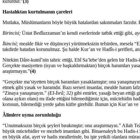
küfürdür.”
(3)
Hastalıktan kurtulmanın çareleri
Mutlaka, Müslümanların böyle büyük hatalardan sakınmaları farzdır. F
Birincisi;
Üstat Bedîuzzaman’ın kendi eserlerinde tatbik ettiği gibi, a
İkincisi;
mealde fikir ve düşünceyi yürütmeksizin tefsirden, mesela “E
takdirde hatadan korunulmaz. Şu halde Kur’an ve Hadîs-i şerifleri, anl
Nitekim Dâre-kutnî’nin tahric ettiği, Ebî Sa’lebe’den gelen bir Hadis-i
Gerçekte masiyetten (isyan ve başkaldırmaktan) birçok haramları yasak
araştırmayın.”
(4)
“Gerçekte ma’siyetten birçok haramları yasaklamıştır; ona yanaşmayın.” Şi
etmek gibi yasak ve haramdır. Bazı serseri insanlar, mealde haram laf
“Zinaya yanaşmayın.”
(EI-İsrâ; 32)
gibi emirler, yasağı beyan ettiği g
olana aykırı olanı) mı ifade ettiğini bilemediğimiz için, müctehidin ha
korusun, bilemediği yerde şahıs küfre girebilir. Bunun için Kur’an ve
Âlimlere uyma zorunluluğu
“Unutmaksızın birçok şeyleri bırakmıştır; onu araştırmayın.” Allah Teâlâ 
büyük müctehidler ve mezheb imamları gibi. Binaenaleyh bu Hadis-i Şer
en büyük afat, ayet ve hadis meallerinde, bu işte yetkili olanlara müra