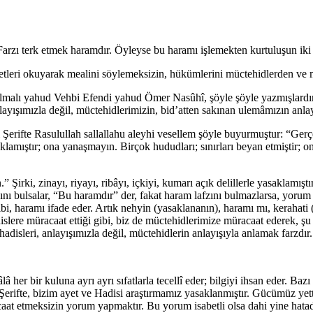
arzı terk etmek haramdır. Öyleyse bu haramı işlemekten kurtuluşun iki ç
yetleri okuyarak mealini söylemeksizin, hükümlerini müctehidlerden ve 
lmalı yahud Vehbi Efendi yahud Ömer Nasûhî, şöyle şöyle yazmışlardır” 
ayışımızla değil, müctehidlerimizin, bid’atten sakınan ulemâmızın anlay
 Şerifte Rasulullah sallallahu aleyhi vesellem şöyle buyurmuştur: “Gerçe
lamıştır; ona yanaşmayın. Birçok hududları; sınırları beyan etmiştir; 
rki, zinayı, riyayı, ribâyı, içkiyi, kumarı açık delillerle yasaklamıştır.
zını bulsalar, “Bu haramdır” der, fakat haram lafzını bulmazlarsa, yorum
ibi, haramı ifade eder. Artık nehyin (yasaklananın), haramı mı, kerahati
dislere müracaat ettiği gibi, biz de müctehidlerimize müracaat ederek, şu 
 hadisleri, anlayışımızla değil, müctehidlerin anlayışıyla anlamak farz
her bir kuluna ayrı ayrı sıfatlarla tecellî eder; bilgiyi ihsan eder. Bazı 
ifte, bizim ayet ve Hadisi araştırmamız yasaklanmıştır. Gücümüz yettiğ
caat etmeksizin yorum yapmaktır. Bu yorum isabetli olsa dahi yine hatadı