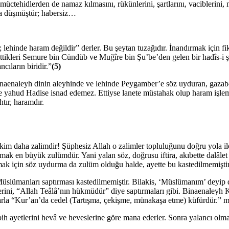
 müctehidlerden de namaz kılmasını, rükünlerini, şartlarını, vaciblerin
uya düşmüştür; habersiz…
ehinde haram değildir” derler. Bu şeytan tuzağıdır. İnandırmak için fikr
ettikleri Semure bin Cündüb ve Muğîre bin Şu’be’den gelen bir hadîs-i ş
cıların biridir.”
(5)
 Binaenaleyh dinin aleyhinde ve lehinde Peygamber’e söz uyduran, gaza
te yahud Hadise isnad edemez. Ettiyse lanete müstahak olup haram işle
tır, haramdır.
 kim daha zalimdir! Şüphesiz Allah o zalimler topluluğunu doğru yola i
ak en büyük zulümdür. Yani yalan söz, doğrusu iftira, akıbette dalâ
rmak için söz uydurma da zulüm olduğu halde, ayette bu kastedilmemiştir
 Müslümanları saptırması kastedilmemiştir. Bilakis, ‘Müslümanım’ deyip
elerini, “Allah Teâlâ’nın hükmüdür” diye saptırmaları gibi. Binaenale
arla “Kur’an’da cedel (Tartışma, çekişme, münakaşa etme) küfürdür.” m
bih ayetlerini hevâ ve heveslerine göre mana ederler. Sonra yalancı olma