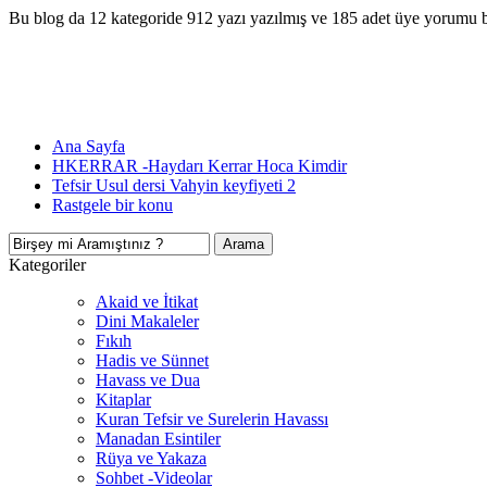
Bu blog da 12 kategoride 912 yazı yazılmış ve 185 adet üye yorumu 
Ana Sayfa
HKERRAR -Haydarı Kerrar Hoca Kimdir
Tefsir Usul dersi Vahyin keyfiyeti 2
Rastgele bir konu
Kategoriler
Akaid ve İtikat
Dini Makaleler
Fıkıh
Hadis ve Sünnet
Havass ve Dua
Kitaplar
Kuran Tefsir ve Surelerin Havassı
Manadan Esintiler
Rüya ve Yakaza
Sohbet -Videolar