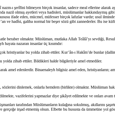
zm-ı şerîfini bilmeyen birçok insanlar, sadece meal ellerine alarak ayet 
ında nazil olmuş ayetleri veya hadisleri, müslümanlar hakkındaymış gibi
 ifade eden, mücmel, müfesser birçok lafızlar vardır; usul ilminde çok
an ve hadîsi, galiba normal bir beşer sözü gibi zannederler. Bu ise küf
atle beraber olmaktır. Müslüman, mutlaka Allah Teâlâ’yı sevdiği, Resulüne 
h hayata nazaran insanlar üç kısımdır:
Birçok hristiyanlar bu yolda zihab ettiler. Kur’ân-ı Hakîm’de bunlar (dall
 yolda zihab ettiler. Bildikleri halde bilgileriyle amel etmediler.
rak amel edenlerdir. Binaenaleyh bilgisiz amel eden, hristiyanların; amel
umak, sözlerini dinlemek, onlarla hemdem (birlikte) olmaktır. Müslüman h
 edilmekte, vazifelerini yapmazlar diye şikâyet edilmekte ve onları ava
üşmanları tarafından Müslümanların kulağına sokulmuş, akıllarını şaşırtmı
e gerçeğe irşad etmemiş olsun. Elbette bu hususta da ümmetine yol göst