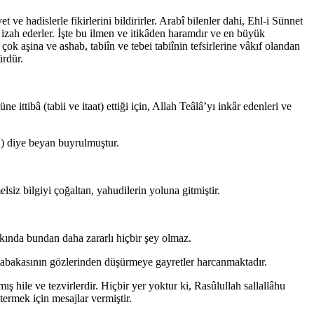
ve hadislerle fikirlerini bildirirler. Arabî bilenler dahi, Ehl-i Sünnet
 izah ederler. İşte bu ilmen ve itikâden haramdır ve en büyük
 aşina ve ashab, tabiîn ve tebei tabiînin tefsirlerine vâkıf olandan
ürdür.
ittibâ (tabii ve itaat) ettiği için, Allah Teâlâ’yı inkâr edenleri ve
in) diye beyan buyrulmuştur.
siz bilgiyi çoğaltan, yahudilerin yoluna gitmiştir.
akkında bundan daha zararlı hiçbir şey olmaz.
m tabakasının gözlerinden düşürmeye gayretler harcanmaktadır.
ş hile ve tezvirlerdir. Hiçbir yer yoktur ki, Rasûlullah sallallâhu
ermek için mesajlar vermiştir.