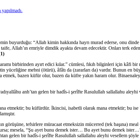
 yapılmadı.
emin buyurduğu: “Allah kimin hakkında hayrı murad ederse, onu dinde fak
taife, Allah’ın emriyle dimdik ayakta devam edecektir. Onları terk eden
(1)
mı birbirinden ayırt edici kılar.” cümlesi, fıkıh bilginleri için kâfi bi
n yüceliğine mebni (ötürü), âfâtı da (zararları da) vardır. Bunun en büy
mana etmek, bazen küfür olur, bazen da küfre yakın haram olur. Binaen
adıyallâhu anh’tan gelen bir hadîs-i şerîfte Rasulullah sallallahu aley
a etmektir; bu küfürdür. İkincisi, isabetli olarak mana etmektir; bu ise
amıştır.
ın görüşüne, tefsirlere müracaat etmeksizin mücerred (tek başına) meal
olursa; mesela, “Şu ayet bunu demek ister… Bu ayet bunu demek ister…”
an gelen bir hadîs-i şerîfte Rasulullah sallallahu aleyhi vesellem şöy