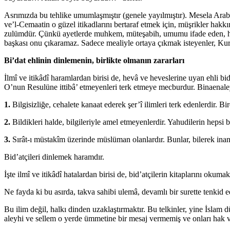
Asrımızda bu tehlike umumlaşmıştır (genele yayılmıştır). Mesela Arabî na
ve’l-Cemaatin o güzel itikadlarını bertaraf etmek için, müşrikler hakk
zulümdür. Çünkü ayetlerde muhkem, müteşabih, umumu ifade eden, hususu
başkası onu çıkaramaz. Sadece mealiyle ortaya çıkmak isteyenler, Kur’
Bi’dat ehlinin dinlemenin, birlikte olmanın zararları
İlmî ve itikâdî haramlardan birisi de, hevâ ve heveslerine uyan ehli bid
O’nun Resulüne ittibâ’ etmeyenleri terk etmeye mecburdur. Binaenaley
1.
Bilgisizliğe, cehalete kanaat ederek şer’î ilimleri terk edenlerdir. 
2.
Bildikleri halde, bilgileriyle amel etmeyenlerdir. Yahudilerin hepsi bu
3.
Sırât-ı müstakîm üzerinde müslüman olanlardır. Bunlar, bilerek inana
Bid’atçileri dinlemek haramdır.
İşte ilmî ve itikâdî hatalardan birisi de, bid’atçilerin kitaplarını ok
Ne fayda ki bu asırda, takva sahibi ulemâ, devamlı bir surette tenkid
Bu ilim değil, halkı dinden uzaklaştırmaktır. Bu telkinler, yine İslam d
aleyhi ve sellem o yerde ümmetine bir mesaj vermemiş ve onları hak v