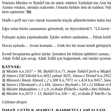
Nitekim Müslim ve Buhârî’nin de tahric ettikleri Abdullah bin Amr bin
Amma velakin, ulemâyı kabzeder. Onlarla birlikte ilmi de kaldırır. Nihay
hem saptırırlar.”
(6)
Hadîs-i şerîf mu’cize olarak kıyametin küçük alâmetlerinden bahis bu
Eğer onlar bizim zamanımızı görselerdi, ne diyeceklerdi?!. “Lâ havle ve
Fuhuşlar açıkta yapılmaktadır. İçkiler serbest satılmakta… Hâsılı kebâi
Havas uykuda… Avam komada… Artık her bir insan kendi görüşüyle,
Kendi hesaplarına geleni alırlar. Şeriatten bir hüküm işittikleri zaman,
Allah Teâlâ için sevgi, Allah Teâlâ için buğzetmek, mü’minler içerisi
KAYNAK:
1)
Müslim h.n.1037 = 98, Buhârî h.n.71, imam Tahâvî Şerh-u Müşkil-i
2)
Sünen-i Ebî Dâvûd h.n.3652 yahud 3635, Sünen-i Tirmizî h.n.2952
3)
Müsned-i İmam Ahmed c.2 s.300 h.n.7971 ve s.424 h.n.9457, Süne
4)
Sünen-i Dârakutnî c.4 s.184, Sünen-i Beyhakî c.10 s.12 Hâkim el-M
5)
Müslim Mukaddime c.1 s.9, el-ihsân fîTakrîb-i Sahîh-i ibni Hibbân 
6)
Müslim h.n.2673 = 13, Buhârî h.n.100 = 42, el-ihsân fî Takrîb-i S
Gülistan dergisi
İSMAİL ÇETİN B. MAHFUZ -RAHMETULLAHİ ALEYH-