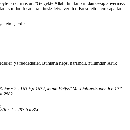
 şöyle buyurmuştur: “Gerçekte Allah ilmi kullarından çekip alıvermez.
ra sorulur; insanlara ilimsiz fetva verirler. Bu suretle hem saparlar
t etmişlerdir.
l ederler, ya reddederler. Bunların hepsi haramdır, zulümdür. Artık
-Kebîr c.2 s.163 h,n.1672, imam Beğavî Mesâbîh-us-Sünne h.n.177.
.n.2882.
.
sâr c.1 s.283 h.n.306