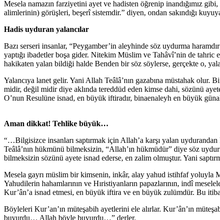
Mesela namazın farziyetini ayet ve hadisten öğrenip inandığımız gibi,
alimlerinin) görüşleri, beşerî sistemdir.” diyen, ondan sakındığı kuy
Hadis uyduran yalancılar
Bazı serseri insanlar, “Peygamber’in aleyhinde söz uydurma haramdır; l
yaptığı ibadetler boşa gider. Nitekim Müslim ve Tahâvî’nin de tahric 
hakikaten yalan bildiği halde Benden bir söz söylerse, gerçekte o, yalan
Yalancıya lanet gelir. Yani Allah Teâlâ’nın gazabına müstahak olur.
midir, değil midir diye aklında tereddüd eden kimse dahi, sözünü aye
O’nun Resulüne isnad, en büyük iftiradır, binaenaleyh en büyük günah
Aman dikkat! Tehlike büyük…
“…Bilgisizce insanları saptırmak için Allah’a karşı yalan uydurandan
Teâlâ’nın hükmünü bilmeksizin, “Allah’ın hükmüdür” diye söz uydurm
bilmeksizin sözünü ayete isnad ederse, en zalim olmuştur. Yani saptı
Mesela gayrı müslim bir kimsenin, inkâr, alay yahud istihfaf yoluyla
Yahudilerin hahamlarının ve Hıristiyanların papazlarının, indî mesel
Kur’ân’a isnad etmesi, en büyük iftira ve en büyük zulümdür. Bu itib
Böyleleri Kur’an’ın müteşabih ayetlerini ele alırlar. Kur’ân’ın müteşa
buyurdu… Allah böyle buyurdu…” derler.