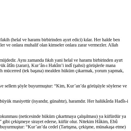
ih (helal ve haramı birbirinden ayırt edici) kılar. Her halde ben
ler ve onlara muhalif olan kimseler onlara zarar vermezler. Allah
r müjdedir. Aynı zamanda fıkıh yani helal ve haramı birbirinden ayırt
ük âfâtı (zararı), Kur’ân-ı Hakîm’i indî (şahsi) görüşlerle mana
aleyh mücerred (tek başına) mealden hüküm çıkarmak, yorum yapmak,
hi ve sellem şöyle buyurmuştur: “Kim, Kur’an’da görüşüyle söylerse ve
 büyük masiyettir (isyandır, günahtır), haramdır. Her halükârda Hadîs-i
 okunması (neticesinde hüküm çıkartmaya çalışılması) ya küfürdür ya
 gibi çekişmeye sirayet ederse, küfür olur. Nitekim Hâkim, Ebû
le buyurmuştur: “Kur’an’da cedel (Tartışma, çekişme, münakaşa etme)