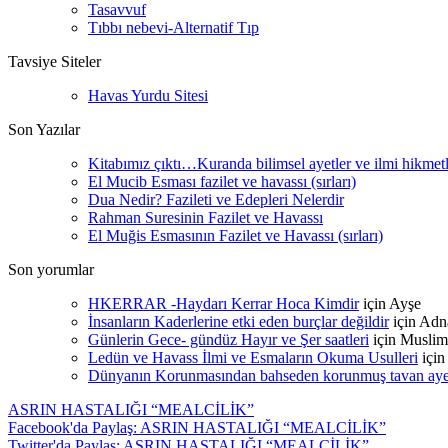
Tasavvuf
Tıbbı nebevi-Alternatif Tıp
Tavsiye Siteler
Havas Yurdu Sitesi
Son Yazılar
Kitabımız çıktı…Kuranda bilimsel ayetler ve ilmi hikmet
El Mucib Esması fazilet ve havassı (sırları)
Dua Nedir? Fazileti ve Edepleri Nelerdir
Rahman Suresinin Fazilet ve Havassı
El Muğis Esmasının Fazilet ve Havassı (sırları)
Son yorumlar
HKERRAR -Haydarı Kerrar Hoca Kimdir
için
Ayşe
İnsanların Kaderlerine etki eden burçlar değildir
için
Adn
Günlerin Gece- gündüz Hayır ve Şer saatleri
için
Muslim
Ledün ve Havass İlmi ve Esmaların Okuma Usulleri
içi
Dünyanın Korunmasından bahseden korunmuş tavan ayetle
ASRIN HASTALIĞI “MEALCİLİK”
Facebook'da Paylaş: ASRIN HASTALIĞI “MEALCİLİK”
Twitter'da Paylaş: ASRIN HASTALIĞI “MEALCİLİK”