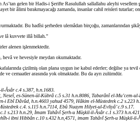
 As’tan gelen bir Hadis-i Şerifte Rasulullah sallallahu aleyhi vesellem
et bir âlimi bırakmayacağı zamanda, insanlar cahil reisleri tutarlar; onla
yurmaktadır. Bu hadîsi şerheden ulemâdan birçoğu, zamanlarından şikâye
 lâ kuvvete illâ billah.”
rler alenen işlenmektedir.
 hevâ ve hevesiyle meydan okumaktadır.
 kafalarında çizilmiş olan plana uygun ise kabul ederler; değilse ya tevi
nde ve cemaatler arasında yok olmaktadır. Bu da ayrı zulümdür.
l-Âsâr c.4 s.387, h.n.1683.
, Neseî, es-Sünen-ül-Kübrâ c.5 s.31 h.n.8086, Tabarânî el-Mu’cem-ul
n-i Ebî Dâvûd, h.n.4603 yahud 4579, Hâkim el-Müstedrek c.2 s.223 h
üstedrek c.4. s.115 h.n.7114, Ebû Nuaym Hilyet-ul-Evliyâ’ c.9 s.17.
c.1 s.213 h.n.29, İmam Tahâvî Şerh-u Müşkil-il-Âsâr c.1 s.373 h.n.421
ahîh-i ibni Hibbân c.10 s.432 h.n,4571, imam Tahâvî Şerh-u Müşkil-il-Â