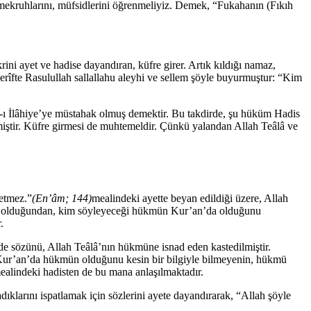
i, mekruhlarını, müfsidlerini öğrenmeliyiz. Demek, “Fukahanın (Fıkıh
ini ayet ve hadise dayandıran, küfre girer. Artık kıldığı namaz,
erîfte Rasulullah sallallahu aleyhi ve sellem şöyle buyurmuştur: “Kim
b-ı İlâhiye’ye müstahak olmuş demektir. Bu takdirde, şu hüküm Hadis
miştir. Küfre girmesi de muhtemeldir. Çünkü yalandan Allah Teâlâ ve
letmez.”
(En’âm; 144)
mealindeki ayette beyan edildiği üzere, Allah
let olduğundan, kim söyleyeceği hükmün Kur’an’da olduğunu
.
 de sözünü, Allah Teâlâ’nın hükmüne isnad eden kastedilmiştir.
yh Kur’an’da hükmün olduğunu kesin bir bilgiyle bilmeyenin, hükmü
ealindeki hadisten de bu mana anlaşılmaktadır.
dıklarını ispatlamak için sözlerini ayete dayandırarak, “Allah şöyle