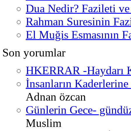
Dua Nedir? Fazileti ve
Rahman Suresinin Fazi
El Muğis Esmasının Faz
Son yorumlar
HKERRAR -Haydarı Ke
İnsanların Kaderlerine 
Adnan özcan
Günlerin Gece- gündüz 
Muslim