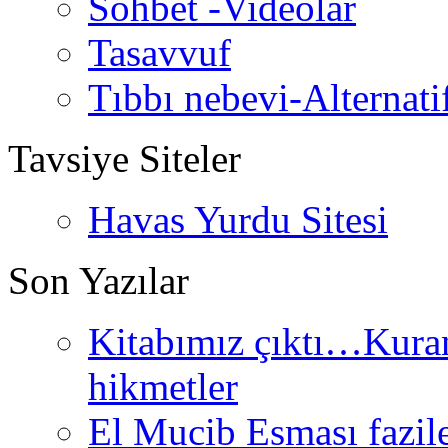
Sohbet -Videolar
Tasavvuf
Tıbbı nebevi-Alternati
Tavsiye Siteler
Havas Yurdu Sitesi
Son Yazılar
Kitabımız çıktı…Kurand
hikmetler
El Mucib Esması fazilet