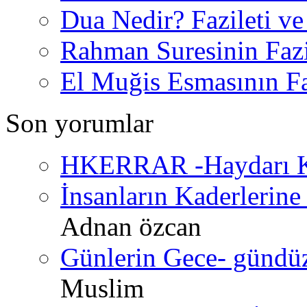
Dua Nedir? Fazileti ve
Rahman Suresinin Fazi
El Muğis Esmasının Faz
Son yorumlar
HKERRAR -Haydarı Ke
İnsanların Kaderlerine 
Adnan özcan
Günlerin Gece- gündüz 
Muslim