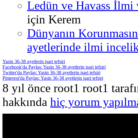
Ledün ve Havass İlmi 
için
Kerem
Dünyanın Korunmasın
ayetlerinde ilmi incelik
Yasin 36-38 ayetlerin işari tefsiri
Facebook'da Paylaş: Yasin 36-38 ayetlerin işari tefsiri
Twitter'da Paylaş: Yasin 36-38 ayetlerin işari tefsiri
Pinterest'da Paylaş: Yasin 36-38 ayetlerin işari tefsiri
8 yıl önce root1 root1 tara
hakkında
hiç yorum yapılm