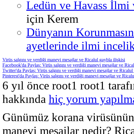
Ledün ve Havass İlmi 
için
Kerem
Dünyanın Korunmasın
ayetlerinde ilmi incelik
Virüs salgını ve verdiği manevi mesajlar ve Ricalul gaybla ilişkisi
Facebook'da Paylaş: Virüs salgını ve verdiği manevi mesajlar ve Ricalu
Twitter'da Paylaş: Virüs salgını ve verdiği manevi mesajlar ve Ricalul 
Pinterest'da Paylaş: Virüs salgını ve verdiği manevi mesajlar ve Ricalul
6 yıl önce root1 root1 tara
hakkında
hiç yorum yapılm
Günümüz korana virüsünün v
manevi mesajlar nedir? Ric