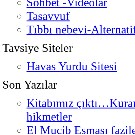
Sohbet -Videolar
Tasavvuf
Tıbbı nebevi-Alternati
Tavsiye Siteler
Havas Yurdu Sitesi
Son Yazılar
Kitabımız çıktı…Kurand
hikmetler
El Mucib Esması fazilet