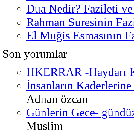
Dua Nedir? Fazileti ve
Rahman Suresinin Fazi
El Muğis Esmasının Faz
Son yorumlar
HKERRAR -Haydarı Ke
İnsanların Kaderlerine 
Adnan özcan
Günlerin Gece- gündüz 
Muslim