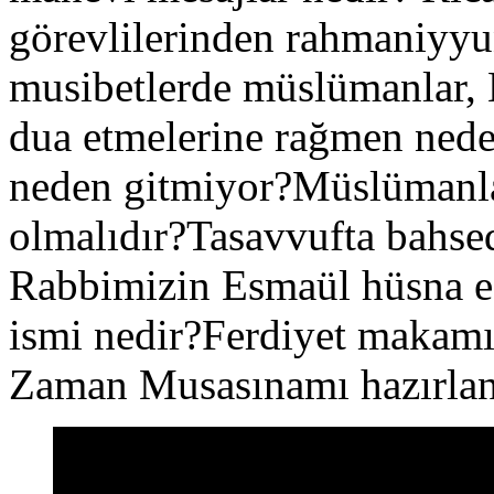
görevlilerinden rahmaniyy
musibetlerde müslümanlar, B
dua etmelerine rağmen nede
neden gitmiyor?Müslümanlar
olmalıdır?Tasavvufta bahsed
Rabbimizin Esmaül hüsna e
ismi nedir?Ferdiyet makamı v
Zaman Musasınamı hazırlan