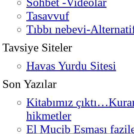
Sohbet -Videolar
Tasavvuf
Tıbbı nebevi-Alternati
Tavsiye Siteler
Havas Yurdu Sitesi
Son Yazılar
Kitabımız çıktı…Kurand
hikmetler
El Mucib Esması fazilet