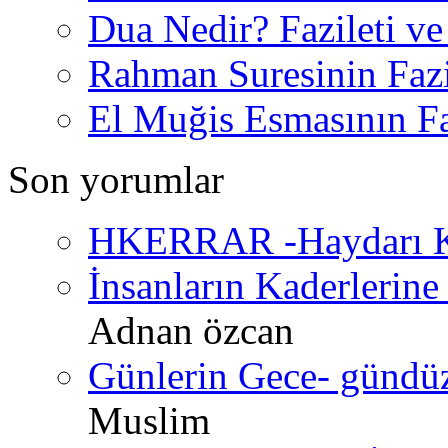
Dua Nedir? Fazileti ve
Rahman Suresinin Fazi
El Muğis Esmasının Faz
Son yorumlar
HKERRAR -Haydarı Ke
İnsanların Kaderlerine 
Adnan özcan
Günlerin Gece- gündüz 
Muslim