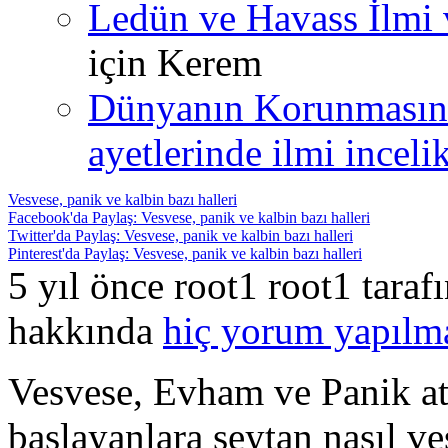
Ledün ve Havass İlmi 
için
Kerem
Dünyanın Korunmasın
ayetlerinde ilmi incelik
Vesvese, panik ve kalbin bazı halleri
Facebook'da Paylaş: Vesvese, panik ve kalbin bazı halleri
Twitter'da Paylaş: Vesvese, panik ve kalbin bazı halleri
Pinterest'da Paylaş: Vesvese, panik ve kalbin bazı halleri
5 yıl önce root1 root1 tara
hakkında
hiç yorum yapılm
Vesvese, Evham ve Panik ata
başlayanlara şeytan nasıl ve