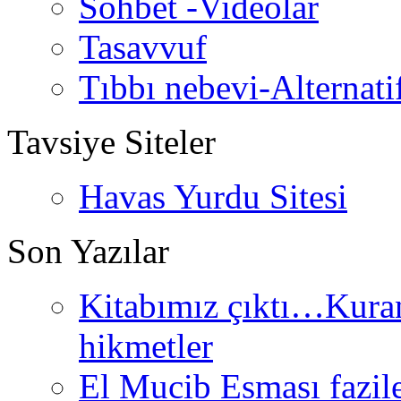
Sohbet -Videolar
Tasavvuf
Tıbbı nebevi-Alternati
Tavsiye Siteler
Havas Yurdu Sitesi
Son Yazılar
Kitabımız çıktı…Kurand
hikmetler
El Mucib Esması fazilet