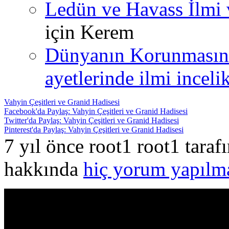
Ledün ve Havass İlmi 
için
Kerem
Dünyanın Korunmasın
ayetlerinde ilmi incelik
Vahyin Çeşitleri ve Granid Hadisesi
Facebook'da Paylaş: Vahyin Çeşitleri ve Granid Hadisesi
Twitter'da Paylaş: Vahyin Çeşitleri ve Granid Hadisesi
Pinterest'da Paylaş: Vahyin Çeşitleri ve Granid Hadisesi
7 yıl önce root1 root1 tara
hakkında
hiç yorum yapılm