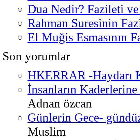
Dua Nedir? Fazileti ve
Rahman Suresinin Fazi
El Muğis Esmasının Faz
Son yorumlar
HKERRAR -Haydarı Ke
İnsanların Kaderlerine 
Adnan özcan
Günlerin Gece- gündüz 
Muslim