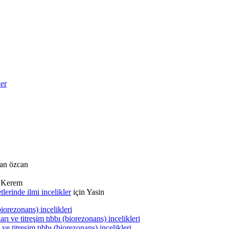
ler
an özcan
n
Kerem
rinde ilmi incelikler
için
Yasin
biorezonans) incelikleri
ı ve titreşim tıbbı (biorezonans) incelikleri
ve titreşim tıbbı (biorezonans) incelikleri