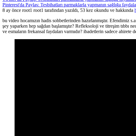
Pinterest'da Paylaş: Tesbihatları parmaklarla yapmanın sağlığa faydaları
8 ay önce root1 root1 tarafından yazıldı, 53 kez okundu ve hakkında
bu video hocamızın hadis sohbetlerinden hazırlanmıştır. Efendimiz s.a
şey yaparken hep sağdan başlamıştır? Refleksoloji ve titreşim tıbbı ned
ve esmaların frekansal faydaları varmıdır? ibadetlerin sadece ahirete 