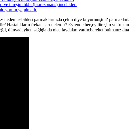
 ve titreşim tıbbı (biorezonans) incelikleri
hiç yorum yapılmadı.
.v neden tesbihleri parmaklarınızla çekin diye buyurmuştur? parmaklarl
ir? Hastalıkların frekansları nelerdir? Evrende herşey titreşim ve frekans
değil, dünyadayken sağlığa da nice faydaları vardır.bereket bulmanız dua