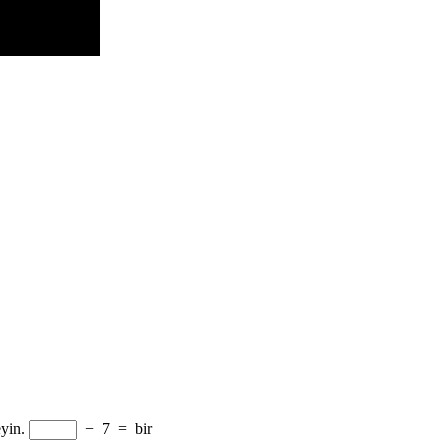
yin.
−
7
=
bir