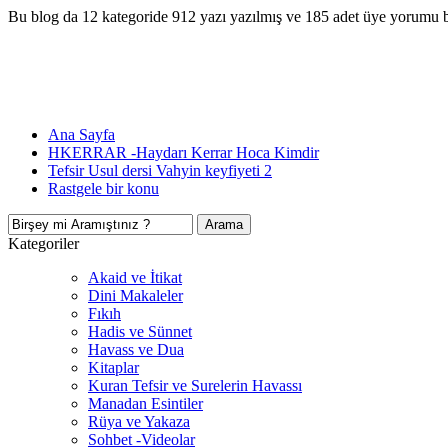
Bu blog da 12 kategoride 912 yazı yazılmış ve 185 adet üye yorumu 
Ana Sayfa
HKERRAR -Haydarı Kerrar Hoca Kimdir
Tefsir Usul dersi Vahyin keyfiyeti 2
Rastgele bir konu
Kategoriler
Akaid ve İtikat
Dini Makaleler
Fıkıh
Hadis ve Sünnet
Havass ve Dua
Kitaplar
Kuran Tefsir ve Surelerin Havassı
Manadan Esintiler
Rüya ve Yakaza
Sohbet -Videolar