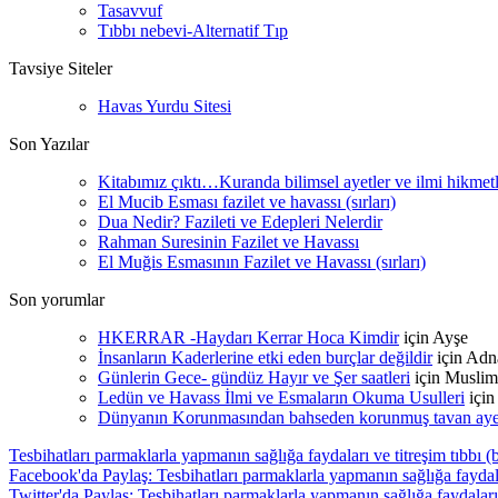
Tasavvuf
Tıbbı nebevi-Alternatif Tıp
Tavsiye Siteler
Havas Yurdu Sitesi
Son Yazılar
Kitabımız çıktı…Kuranda bilimsel ayetler ve ilmi hikmet
El Mucib Esması fazilet ve havassı (sırları)
Dua Nedir? Fazileti ve Edepleri Nelerdir
Rahman Suresinin Fazilet ve Havassı
El Muğis Esmasının Fazilet ve Havassı (sırları)
Son yorumlar
HKERRAR -Haydarı Kerrar Hoca Kimdir
için
Ayşe
İnsanların Kaderlerine etki eden burçlar değildir
için
Adn
Günlerin Gece- gündüz Hayır ve Şer saatleri
için
Muslim
Ledün ve Havass İlmi ve Esmaların Okuma Usulleri
içi
Dünyanın Korunmasından bahseden korunmuş tavan ayetle
Tesbihatları parmaklarla yapmanın sağlığa faydaları ve titreşim tıbbı (
Facebook'da Paylaş: Tesbihatları parmaklarla yapmanın sağlığa faydalar
Twitter'da Paylaş: Tesbihatları parmaklarla yapmanın sağlığa faydaları 