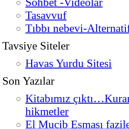
Sohbet -Videolar
Tasavvuf
Tıbbı nebevi-Alternati
Tavsiye Siteler
Havas Yurdu Sitesi
Son Yazılar
Kitabımız çıktı…Kurand
hikmetler
El Mucib Esması fazilet