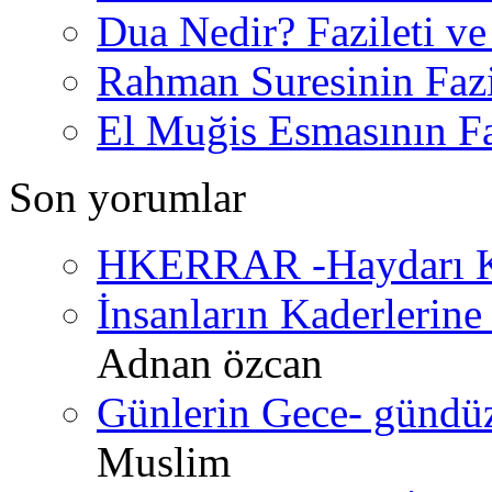
Dua Nedir? Fazileti ve
Rahman Suresinin Fazi
El Muğis Esmasının Faz
Son yorumlar
HKERRAR -Haydarı Ke
İnsanların Kaderlerine 
Adnan özcan
Günlerin Gece- gündüz 
Muslim