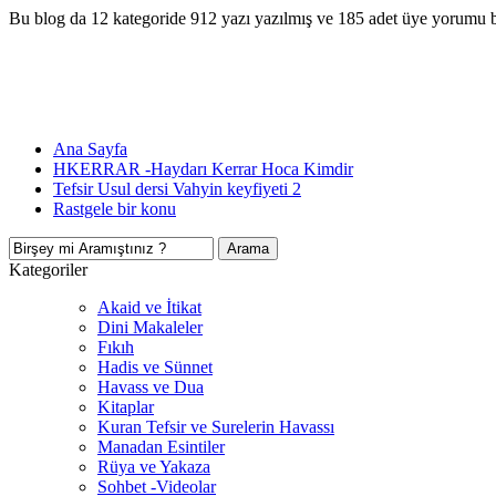
Bu blog da 12 kategoride 912 yazı yazılmış ve 185 adet üye yorumu 
Ana Sayfa
HKERRAR -Haydarı Kerrar Hoca Kimdir
Tefsir Usul dersi Vahyin keyfiyeti 2
Rastgele bir konu
Kategoriler
Akaid ve İtikat
Dini Makaleler
Fıkıh
Hadis ve Sünnet
Havass ve Dua
Kitaplar
Kuran Tefsir ve Surelerin Havassı
Manadan Esintiler
Rüya ve Yakaza
Sohbet -Videolar