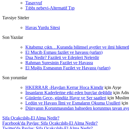
Tasavvuf
Tıbbı nebevi-Alternatif Tıp
Tavsiye Siteler
Havas Yurdu Sitesi
Son Yazılar
Kitabımız çıktı…Kuranda bilimsel ayetler ve ilmi hikmet
El Mucib Esması fazilet ve havassı (sırları)
Dua Nedir? Fazileti ve Edepleri Nelerdir
Rahman Suresinin Fazilet ve Havassı
El Muğis Esmasının Fazilet ve Havassı (sırları)
Son yorumlar
HKERRAR -Haydarı Kerrar Hoca Kimdir
için
Ayşe
İnsanların Kaderlerine etki eden burçlar değildir
için
Adn
Günlerin Gece- gündüz Hayır ve Şer saatleri
için
Muslim
Ledün ve Havass İlmi ve Esmaların Okuma Usulleri
içi
Dünyanın Korunmasından bahseden korunmuş tavan ayetle
Şifa Ocakcılığı-El Alma Nedir?
Facebook'da Paylaş: Şifa Ocakcılığı-El Alma Nedir?
Twitter'da Paylaş: Şifa Ocakcılığı-El Alma Nedir?