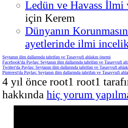
Ledün ve Havass İlmi 
için
Kerem
Dünyanın Korunmasın
ayetlerinde ilmi incelik
Şeytanın ilim dallarında tahrifatı ve Tasavvufi ahlakın önemi
Facebook'da Paylaş: Şeytanın ilim dallarında tahrifatı ve Tasavvufi a
Twitter'da Paylaş: Şeytanın ilim dallarında tahrifatı ve Tasavvufi ahla
Pinterest'da Paylaş: Şeytanın ilim dallarında tahrifatı ve Tasavvufi ah
4 yıl önce root1 root1 tara
hakkında
hiç yorum yapılm