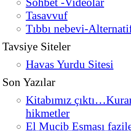
Sohbet -Videolar
Tasavvuf
Tıbbı nebevi-Alternati
Tavsiye Siteler
Havas Yurdu Sitesi
Son Yazılar
Kitabımız çıktı…Kurand
hikmetler
El Mucib Esması fazilet