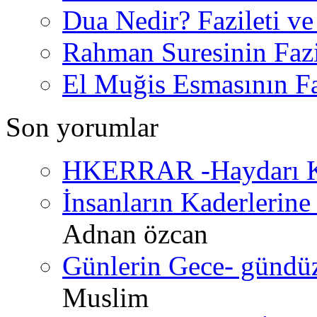
Dua Nedir? Fazileti ve
Rahman Suresinin Fazi
El Muğis Esmasının Faz
Son yorumlar
HKERRAR -Haydarı Ke
İnsanların Kaderlerine 
Adnan özcan
Günlerin Gece- gündüz 
Muslim