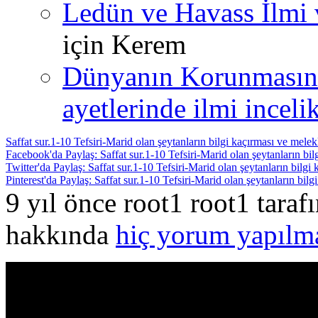
Ledün ve Havass İlmi 
için
Kerem
Dünyanın Korunmasın
ayetlerinde ilmi incelik
Saffat sur.1-10 Tefsiri-Marid olan şeytanların bilgi kaçırması ve melek
Facebook'da Paylaş: Saffat sur.1-10 Tefsiri-Marid olan şeytanların bil
Twitter'da Paylaş: Saffat sur.1-10 Tefsiri-Marid olan şeytanların bilgi
Pinterest'da Paylaş: Saffat sur.1-10 Tefsiri-Marid olan şeytanların bil
9 yıl önce root1 root1 tara
hakkında
hiç yorum yapılm