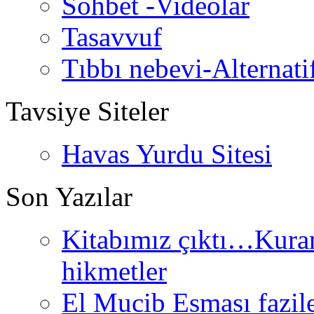
Sohbet -Videolar
Tasavvuf
Tıbbı nebevi-Alternati
Tavsiye Siteler
Havas Yurdu Sitesi
Son Yazılar
Kitabımız çıktı…Kurand
hikmetler
El Mucib Esması fazilet