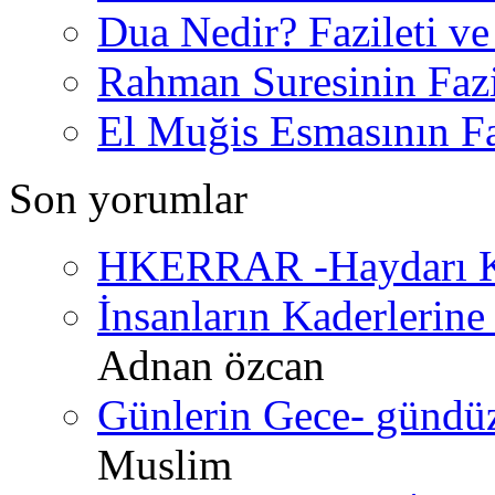
Dua Nedir? Fazileti ve
Rahman Suresinin Fazi
El Muğis Esmasının Faz
Son yorumlar
HKERRAR -Haydarı Ke
İnsanların Kaderlerine 
Adnan özcan
Günlerin Gece- gündüz 
Muslim