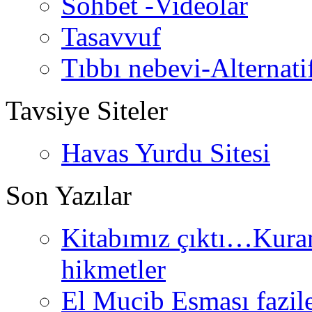
Sohbet -Videolar
Tasavvuf
Tıbbı nebevi-Alternati
Tavsiye Siteler
Havas Yurdu Sitesi
Son Yazılar
Kitabımız çıktı…Kurand
hikmetler
El Mucib Esması fazilet