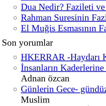
Dua Nedir? Fazileti ve
Rahman Suresinin Fazi
El Muğis Esmasının Faz
Son yorumlar
HKERRAR -Haydarı Ke
İnsanların Kaderlerine 
Adnan özcan
Günlerin Gece- gündüz 
Muslim