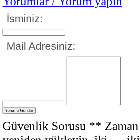
Yorumlar / Yorum yapın
İsminiz:
Mail Adresiniz:
Güvenlik Sorusu
**
Zaman 
yeniden yükleyin.
iki
−
iki