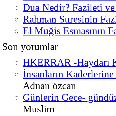
Dua Nedir? Fazileti ve
Rahman Suresinin Fazi
El Muğis Esmasının Faz
Son yorumlar
HKERRAR -Haydarı Ke
İnsanların Kaderlerine 
Adnan özcan
Günlerin Gece- gündüz 
Muslim