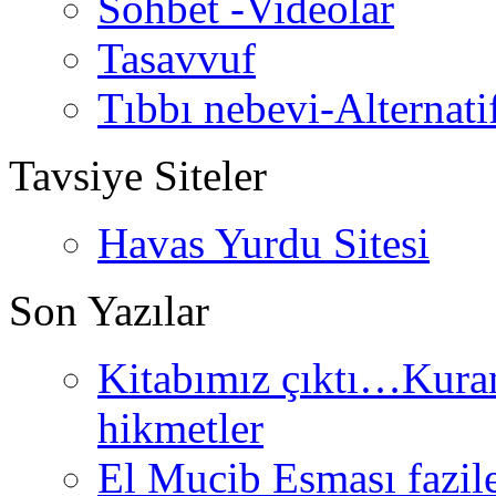
Sohbet -Videolar
Tasavvuf
Tıbbı nebevi-Alternati
Tavsiye Siteler
Havas Yurdu Sitesi
Son Yazılar
Kitabımız çıktı…Kurand
hikmetler
El Mucib Esması fazilet