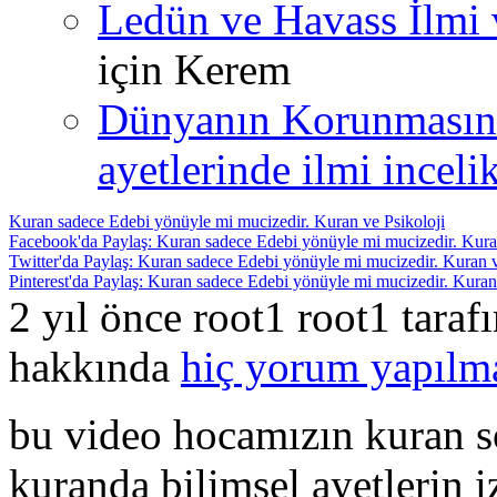
Ledün ve Havass İlmi 
için
Kerem
Dünyanın Korunmasın
ayetlerinde ilmi incelik
Kuran sadece Edebi yönüyle mi mucizedir. Kuran ve Psikoloji
Facebook'da Paylaş: Kuran sadece Edebi yönüyle mi mucizedir. Kuran
Twitter'da Paylaş: Kuran sadece Edebi yönüyle mi mucizedir. Kuran v
Pinterest'da Paylaş: Kuran sadece Edebi yönüyle mi mucizedir. Kuran
2 yıl önce root1 root1 tara
hakkında
hiç yorum yapılm
bu video hocamızın kuran so
kuranda bilimsel ayetlerin 