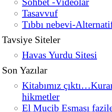
Sohbet -Videolar
Tasavvuf
Tıbbı nebevi-Alternati
Tavsiye Siteler
Havas Yurdu Sitesi
Son Yazılar
Kitabımız çıktı…Kurand
hikmetler
El Mucib Esması fazilet