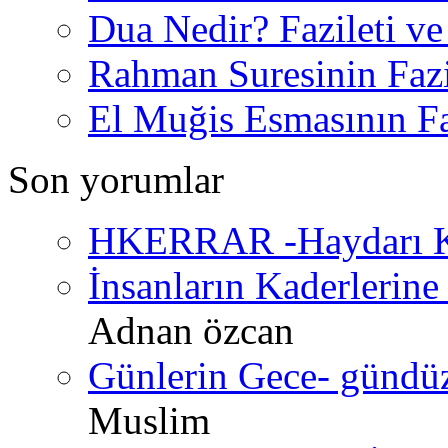
Dua Nedir? Fazileti ve
Rahman Suresinin Fazi
El Muğis Esmasının Faz
Son yorumlar
HKERRAR -Haydarı Ke
İnsanların Kaderlerine 
Adnan özcan
Günlerin Gece- gündüz 
Muslim