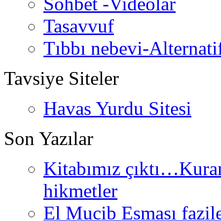
Sohbet -Videolar
Tasavvuf
Tıbbı nebevi-Alternati
Tavsiye Siteler
Havas Yurdu Sitesi
Son Yazılar
Kitabımız çıktı…Kurand
hikmetler
El Mucib Esması fazilet