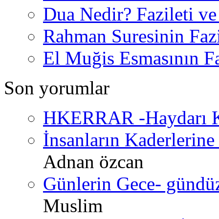
Dua Nedir? Fazileti ve
Rahman Suresinin Fazi
El Muğis Esmasının Faz
Son yorumlar
HKERRAR -Haydarı Ke
İnsanların Kaderlerine 
Adnan özcan
Günlerin Gece- gündüz 
Muslim