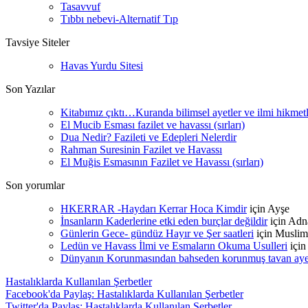
Tasavvuf
Tıbbı nebevi-Alternatif Tıp
Tavsiye Siteler
Havas Yurdu Sitesi
Son Yazılar
Kitabımız çıktı…Kuranda bilimsel ayetler ve ilmi hikmet
El Mucib Esması fazilet ve havassı (sırları)
Dua Nedir? Fazileti ve Edepleri Nelerdir
Rahman Suresinin Fazilet ve Havassı
El Muğis Esmasının Fazilet ve Havassı (sırları)
Son yorumlar
HKERRAR -Haydarı Kerrar Hoca Kimdir
için
Ayşe
İnsanların Kaderlerine etki eden burçlar değildir
için
Adn
Günlerin Gece- gündüz Hayır ve Şer saatleri
için
Muslim
Ledün ve Havass İlmi ve Esmaların Okuma Usulleri
içi
Dünyanın Korunmasından bahseden korunmuş tavan ayetle
Hastalıklarda Kullanılan Şerbetler
Facebook'da Paylaş: Hastalıklarda Kullanılan Şerbetler
Twitter'da Paylaş: Hastalıklarda Kullanılan Şerbetler