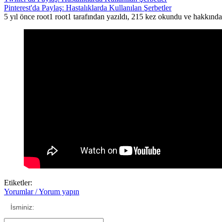
Pinterest'da Paylaş: Hastalıklarda Kullanılan Şerbetler
5 yıl önce root1 root1 tarafından yazıldı, 215 kez okundu ve hakkınd
Etiketler:
Yorumlar / Yorum yapın
İsminiz: