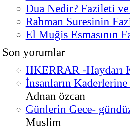
Dua Nedir? Fazileti ve
Rahman Suresinin Fazi
El Muğis Esmasının Faz
Son yorumlar
HKERRAR -Haydarı Ke
İnsanların Kaderlerine 
Adnan özcan
Günlerin Gece- gündüz 
Muslim