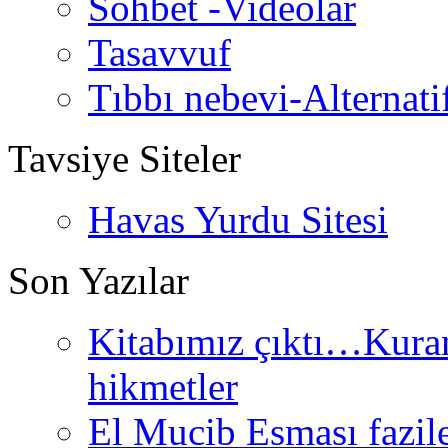
Sohbet -Videolar
Tasavvuf
Tıbbı nebevi-Alternati
Tavsiye Siteler
Havas Yurdu Sitesi
Son Yazılar
Kitabımız çıktı…Kurand
hikmetler
El Mucib Esması fazilet