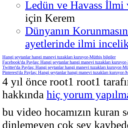
Ledün ve Havass İlmi 
için
Kerem
Dünyanın Korunmasın
ayetlerinde ilmi incelik
Hangi şeytanlar hangi manevi tuzakları kuruyor-Müthiş bilgiler
Facebook'da Paylaş: Hangi şeytanlar hangi manevi tuzakları kuruyor-M
Twitter'da Paylaş: Hangi şeytanlar hangi manevi tuzakları kuruyor-Müt
Pinterest'da Paylaş: Hangi şeytanlar hangi manevi tuzakları kuruyor-M
4 yıl önce root1 root1 tara
hakkında
hiç yorum yapılm
bu video hocamızın kuran s
dinlemeyen çok şey kaybede