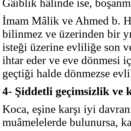
Gâiblik hâlinde ise, boşan
İmam Mâlik ve Ahmed b. Ha
bilinmez ve üzerinden bir y
isteği üzerine evliliğe son v
ihtar eder ve eve dönmesi iç
geçtiği halde dönmezse evlil
4- Şiddetli geçimsizlik v
Koca, eşine karşı iyi davr
muâmelelerde bulunursa, k