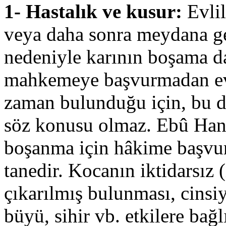
1- Hastalık ve kusur:
Evlil
veya daha sonra meydana gel
nedeniyle karının boşama d
mahkemeye başvurmadan evl
zaman bulunduğu için, bu 
söz konusu olmaz. Ebû Hanî
boşanma için hâkime başvur
tanedir. Kocanın iktidarsız 
çıkarılmış bulunması, cinsi
büyü, sihir vb. etkilere bağl