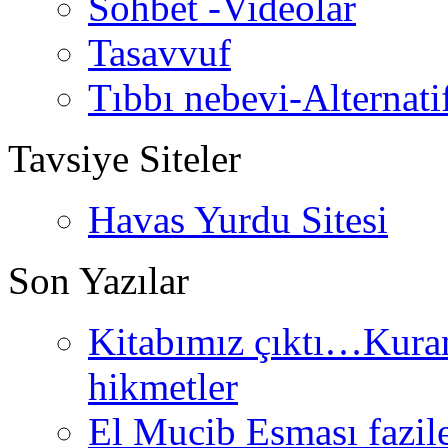
Sohbet -Videolar
Tasavvuf
Tıbbı nebevi-Alternati
Tavsiye Siteler
Havas Yurdu Sitesi
Son Yazılar
Kitabımız çıktı…Kurand
hikmetler
El Mucib Esması fazilet