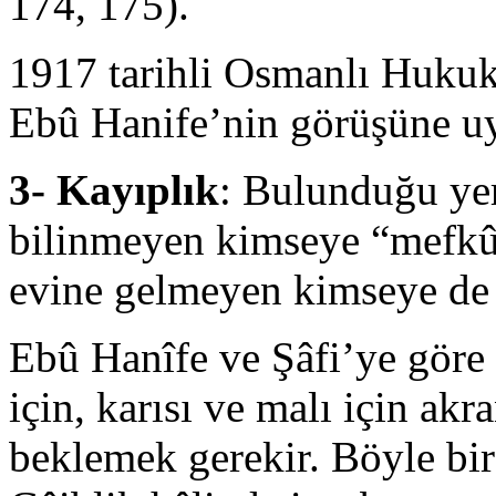
174, 175).
1917 tarihli Osmanlı Huku
Ebû Hanife’nin görüşüne uy
3- Kayıplık
: Bulunduğu yer
bilinmeyen kimseye “mefkûd
evine gelmeyen kimseye de 
Ebû Hanîfe ve Şâfi’ye gö
için, karısı ve malı için akr
beklemek gerekir. Böyle bir 