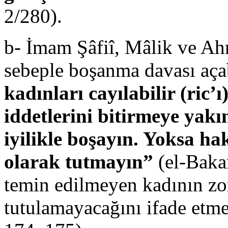
2/280).
b- İmam Şâfiî, Mâlik ve Ah
sebeple boşanma davası açabi
kadınları cayılabilir (ric’
iddetlerini bitirmeye yakın
iyilikle boşayın. Yoksa ha
olarak tutmayın”
(el-Bakar
temin edilmeyen kadının zor
tutulamayacağını ifade etme