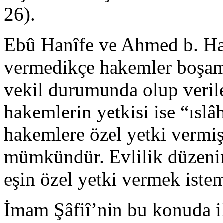
26).
Ebû Hanîfe ve Ahmed b. Hanb
vermedikçe hakemler boşam
vekil durumunda olup verile
hakemlerin yetkisi ise “ıslâh
hakemlere özel yetki vermiş
mümkündür. Evlilik düzeni
eşin özel yetki vermek istem
İmam Şâfiî’nin bu konuda ik