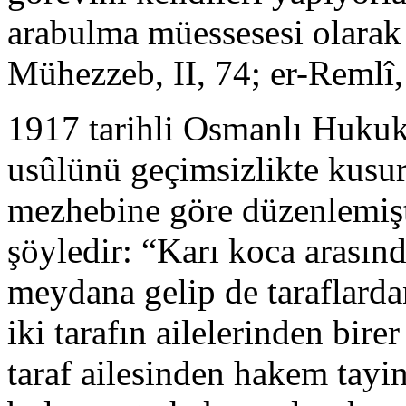
arabulma müessesesi olarak 
Mühezzeb, II, 74; er-Remlî,
1917 tarihli Osmanlı Huku
usûlünü geçimsizlikte kusur
mezhebine göre düzenlemişt
şöyledir: “Karı koca arasın
meydana gelip de taraflard
iki tarafın ailelerinden bire
taraf ailesinden hakem tay