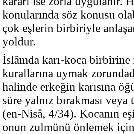
kararı ise zorla uygulanır
konularında söz konusu olab
çok eşlerin birbiriyle anla
yoldur.
İslâmda karı-koca birbirine
kurallarına uymak zorundadı
halinde erkeğin karısına öğ
süre yalnız bırakması veya 
(en-Nisâ, 4/34). Kocanın eş
onun zulmünü önlemek içi