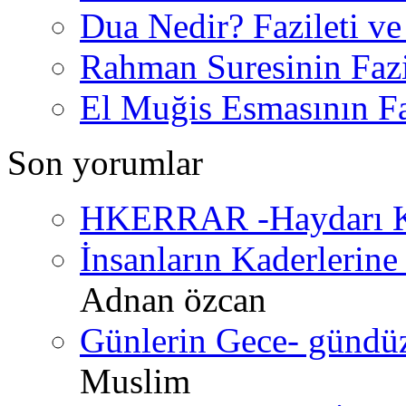
Dua Nedir? Fazileti ve
Rahman Suresinin Fazi
El Muğis Esmasının Faz
Son yorumlar
HKERRAR -Haydarı Ke
İnsanların Kaderlerine 
Adnan özcan
Günlerin Gece- gündüz 
Muslim