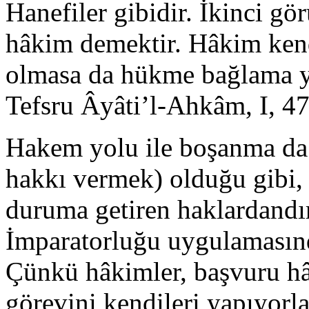
Hanefiler gibidir. İkinci gö
hâkim demektir. Hâkim kendi
olmasa da hükme bağlama ye
Tefsru Âyâti’l-Ahkâm, I, 47
Hakem yolu ile boşanma da 
hakkı vermek) olduğu gibi,
duruma getiren haklardandı
İmparatorluğu uygulamasınd
Çünkü hâkimler, başvuru hâ
görevini kendileri yapıyorl