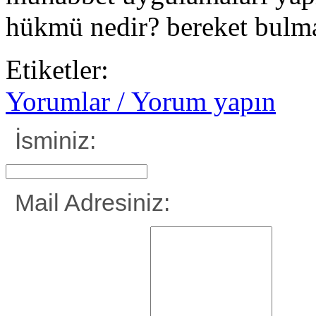
hükmü nedir? bereket bulma
Etiketler:
Yorumlar / Yorum yapın
İsminiz:
Mail Adresiniz: