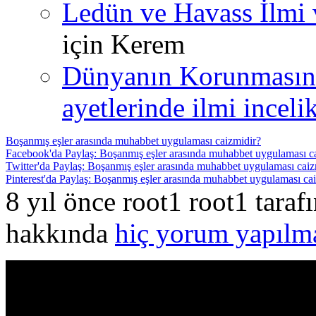
Ledün ve Havass İlmi 
için
Kerem
Dünyanın Korunmasın
ayetlerinde ilmi incelik
Boşanmış eşler arasında muhabbet uygulaması caizmidir?
Facebook'da Paylaş: Boşanmış eşler arasında muhabbet uygulaması c
Twitter'da Paylaş: Boşanmış eşler arasında muhabbet uygulaması caiz
Pinterest'da Paylaş: Boşanmış eşler arasında muhabbet uygulaması ca
8 yıl önce root1 root1 tara
hakkında
hiç yorum yapılm