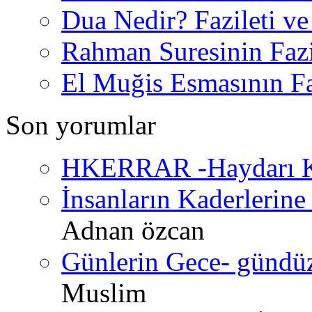
Dua Nedir? Fazileti ve
Rahman Suresinin Fazi
El Muğis Esmasının Faz
Son yorumlar
HKERRAR -Haydarı Ke
İnsanların Kaderlerine 
Adnan özcan
Günlerin Gece- gündüz 
Muslim