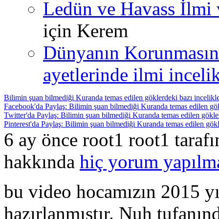
Ledün ve Havass İlmi 
için
Kerem
Dünyanın Korunmasın
ayetlerinde ilmi incelik
Bilimin şuan bilmediği Kuranda temas edilen göklerdeki bazı incelikl
Facebook'da Paylaş: Bilimin şuan bilmediği Kuranda temas edilen gökl
Twitter'da Paylaş: Bilimin şuan bilmediği Kuranda temas edilen gökler
Pinterest'da Paylaş: Bilimin şuan bilmediği Kuranda temas edilen gökle
6 ay önce root1 root1 taraf
hakkında
hiç yorum yapılm
bu video hocamızın 2015 yıl
hazırlanmıştır. Nuh tufanınd