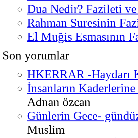
Dua Nedir? Fazileti ve
Rahman Suresinin Fazi
El Muğis Esmasının Faz
Son yorumlar
HKERRAR -Haydarı Ke
İnsanların Kaderlerine 
Adnan özcan
Günlerin Gece- gündüz 
Muslim