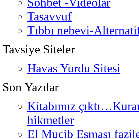
Sohbet -Videolar
Tasavvuf
Tıbbı nebevi-Alternati
Tavsiye Siteler
Havas Yurdu Sitesi
Son Yazılar
Kitabımız çıktı…Kurand
hikmetler
El Mucib Esması fazilet