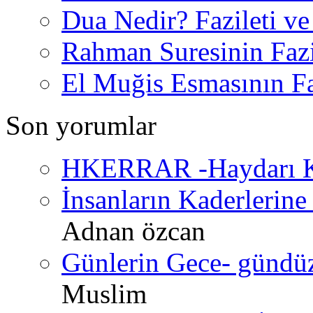
Dua Nedir? Fazileti ve
Rahman Suresinin Fazi
El Muğis Esmasının Faz
Son yorumlar
HKERRAR -Haydarı Ke
İnsanların Kaderlerine 
Adnan özcan
Günlerin Gece- gündüz 
Muslim