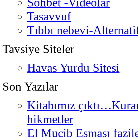
Sohbet -Videolar
Tasavvuf
Tıbbı nebevi-Alternati
Tavsiye Siteler
Havas Yurdu Sitesi
Son Yazılar
Kitabımız çıktı…Kurand
hikmetler
El Mucib Esması fazilet