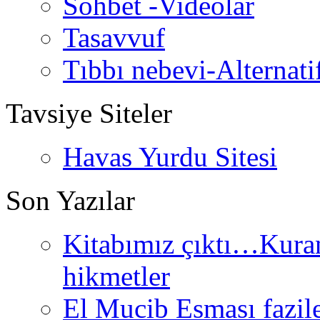
Sohbet -Videolar
Tasavvuf
Tıbbı nebevi-Alternati
Tavsiye Siteler
Havas Yurdu Sitesi
Son Yazılar
Kitabımız çıktı…Kurand
hikmetler
El Mucib Esması fazilet