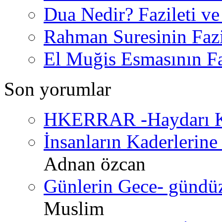
Dua Nedir? Fazileti ve
Rahman Suresinin Fazi
El Muğis Esmasının Faz
Son yorumlar
HKERRAR -Haydarı Ke
İnsanların Kaderlerine 
Adnan özcan
Günlerin Gece- gündüz 
Muslim