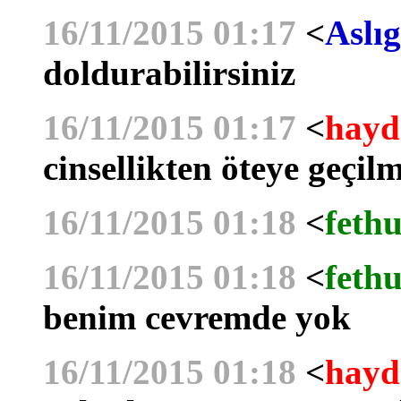
16/11/2015 01:17
<
Aslıg
doldurabilirsiniz
16/11/2015 01:17
<
hayd
cinsellikten öteye geçil
16/11/2015 01:18
<
fethu
16/11/2015 01:18
<
fethu
benim cevremde yok
16/11/2015 01:18
<
hayd