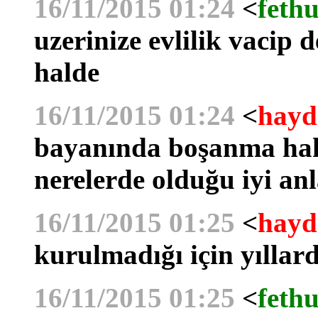
16/11/2015 01:24
<
fethu
uzerinize evlilik vacip 
halde
16/11/2015 01:24
<
hayd
bayanında boşanma hak
nerelerde olduğu iyi anl
16/11/2015 01:25
<
hayd
kurulmadığı için yıllar
16/11/2015 01:25
<
fethu