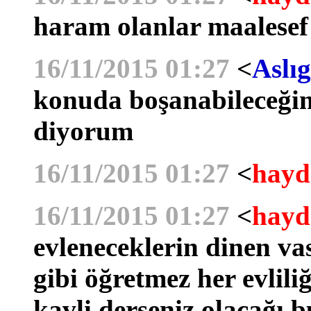
haram olanlar maalesef
16/11/2015 01:27
<
Aslıg
konuda boşanabileceğin
diyorum
16/11/2015 01:27
<
hayd
16/11/2015 01:27
<
hayd
evleneceklerin dinen va
gibi öğretmez her evlil
kavli derseniz olacağı b