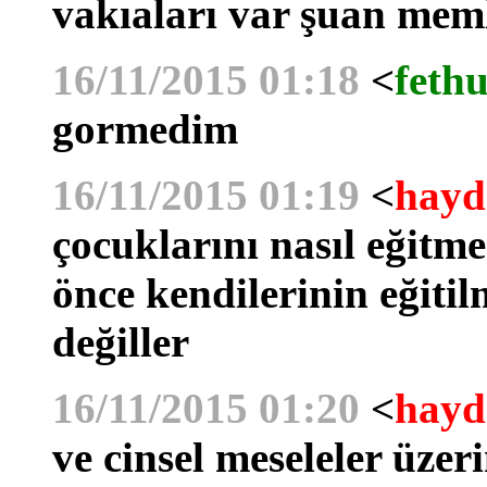
vakıaları var şuan mem
16/11/2015 01:18
<
fethu
gormedim
16/11/2015 01:19
<
hayd
çocuklarını nasıl eğitme
önce kendilerinin eğitil
değiller
16/11/2015 01:20
<
hayd
ve cinsel meseleler üze