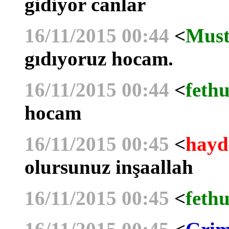
gidiyor canlar
16/11/2015 00:44
<
Must
gıdıyoruz hocam.
16/11/2015 00:44
<
fethu
hocam
16/11/2015 00:45
<
hayd
olursunuz inşaallah
16/11/2015 00:45
<
fethu