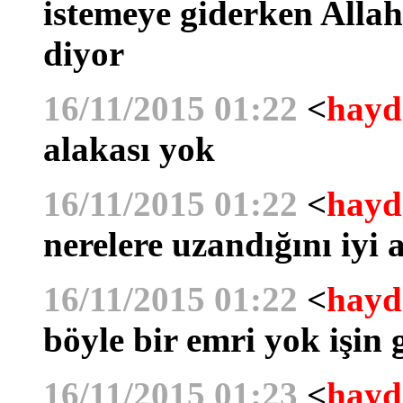
istemeye giderken Alla
diyor
16/11/2015 01:22
<
hayd
alakası yok
16/11/2015 01:22
<
hayd
nerelere uzandığını iyi
16/11/2015 01:22
<
hayd
böyle bir emri yok işin 
16/11/2015 01:23
<
hayd