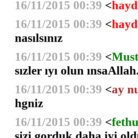
16/11/2015 00:39
<
hayd
16/11/2015 00:39
<
hayd
nasılsınız
16/11/2015 00:39
<
Must
sızler ıyı olun ınsaAllah
16/11/2015 00:39
<
ay n
hgniz
16/11/2015 00:39
<
fethu
sizi gorduk daha iyi ol