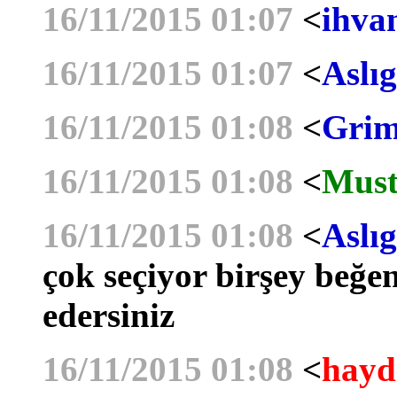
16/11/2015 01:07
<
ihva
16/11/2015 01:07
<
Aslıg
16/11/2015 01:08
<
Grim
16/11/2015 01:08
<
Must
16/11/2015 01:08
<
Aslıg
çok seçiyor birşey beğe
edersiniz
16/11/2015 01:08
<
hayd