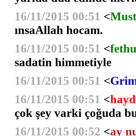
16/11/2015 00:51
<
Must
ınsaAllah hocam.
16/11/2015 00:51
<
fethu
sadatin himmetiyle
16/11/2015 00:51
<
Grim
16/11/2015 00:51
<
hayd
çok şey varki çoğuda b
16/11/2015 00:52
<
ay n