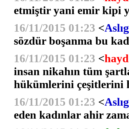
etmiştir yani emir kipi 
16/11/2015 01:23
<
Aslıg
sözdür boşanma bu kad
16/11/2015 01:23
<
hayd
insan nikahın tüm şartla
hükümlerini çeşitlerini
16/11/2015 01:23
<
Aslıg
eden kadınlar ahir zama