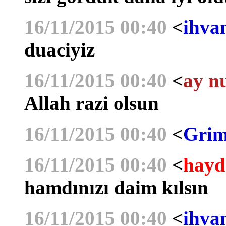
16/11/2015 00:40
<
ihva
duaciyiz
16/11/2015 00:40
<
ay n
Allah razi olsun
16/11/2015 00:40
<
Grim
16/11/2015 00:40
<
hayd
hamdınızı daim kılsın
16/11/2015 00:40
<
ihva