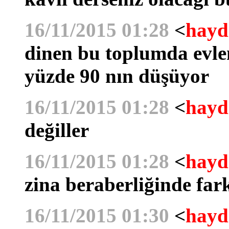
16/11/2015 01:28
<
hayd
dinen bu toplumda evle
yüzde 90 nın düşüyor
16/11/2015 01:28
<
hayd
değiller
16/11/2015 01:28
<
hayd
zina beraberliğinde far
16/11/2015 01:30
<
hayd