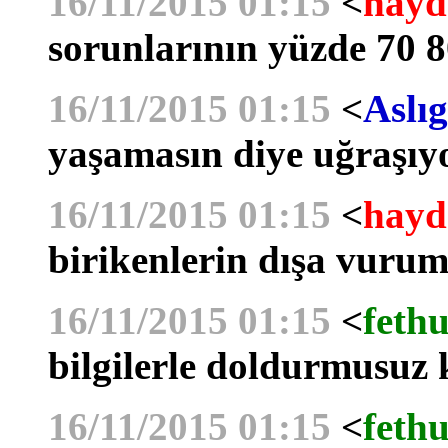
16/11/2015 01:15
<
hayd
sorunlarının yüzde 70 8
16/11/2015 01:15
<
Aslıg
yaşamasın diye uğraşıy
16/11/2015 01:15
<
hayd
birikenlerin dışa vuru
16/11/2015 01:15
<
fethu
bilgilerle doldurmusuz 
16/11/2015 01:15
<
fethu