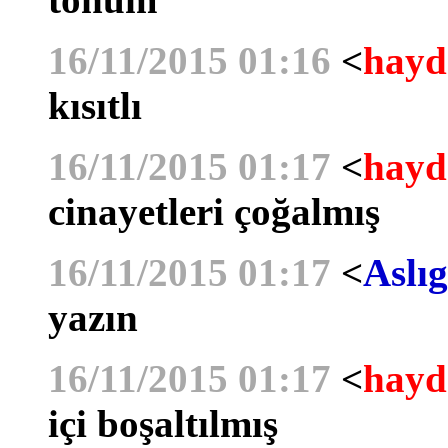
16/11/2015 01:16
<
hayd
kısıtlı
16/11/2015 01:17
<
hayd
cinayetleri çoğalmış
16/11/2015 01:17
<
Aslıg
yazın
16/11/2015 01:17
<
hayd
içi boşaltılmış