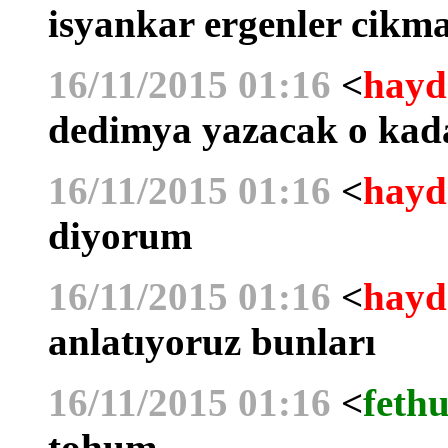
isyankar ergenler cikm
16/11/2015 01:16
<
hayd
dedimya yazacak o kada
16/11/2015 01:16
<
hayd
diyorum
16/11/2015 01:16
<
hayd
anlatıyoruz bunları
16/11/2015 01:16
<
fethu
tohum