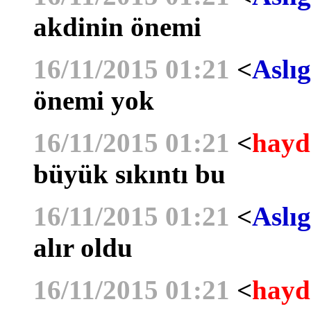
akdinin önemi
16/11/2015 01:21
<
Aslıg
önemi yok
16/11/2015 01:21
<
hayd
büyük sıkıntı bu
16/11/2015 01:21
<
Aslıg
alır oldu
16/11/2015 01:21
<
hayd