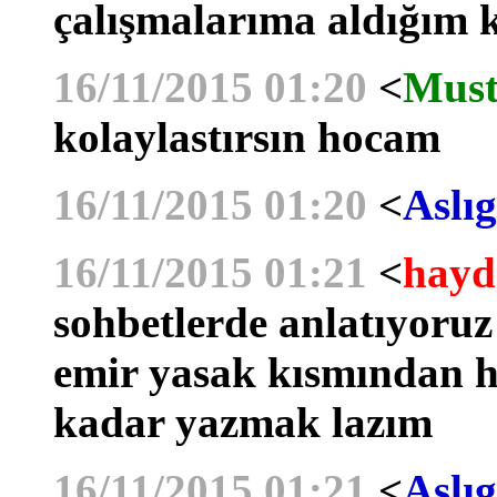
çalışmalarıma aldığım 
16/11/2015 01:20
<
Must
kolaylastırsın hocam
16/11/2015 01:20
<
Aslıg
16/11/2015 01:21
<
hayd
sohbetlerde anlatıyoruz
emir yasak kısmından ha
kadar yazmak lazım
16/11/2015 01:21
<
Aslıg