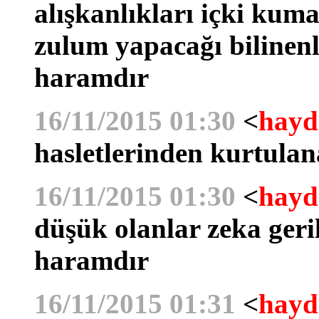
alışkanlıkları içki kuma
zulum yapacağı bilinenl
haramdır
16/11/2015 01:30
<
hayd
hasletlerinden kurtula
16/11/2015 01:30
<
hayd
düşük olanlar zeka geril
haramdır
16/11/2015 01:31
<
hayd