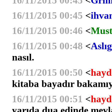
16/11/2015 00:45
<
Grim
16/11/2015 00:45
<
ihva
16/11/2015 00:46
<
Must
16/11/2015 00:48
<
Aslıg
nasıl.
16/11/2015 00:50
<
hayd
kitaba bayadır bakam
16/11/2015 00:51
<
hayd
yarıda dua edinde mevla