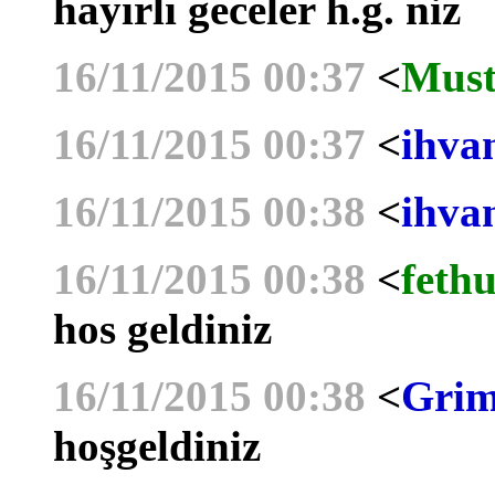
hayırlı geceler h.g. niz
16/11/2015 00:37
<
Must
16/11/2015 00:37
<
ihva
16/11/2015 00:38
<
ihva
16/11/2015 00:38
<
fethu
hos geldiniz
16/11/2015 00:38
<
Grim
hoşgeldiniz