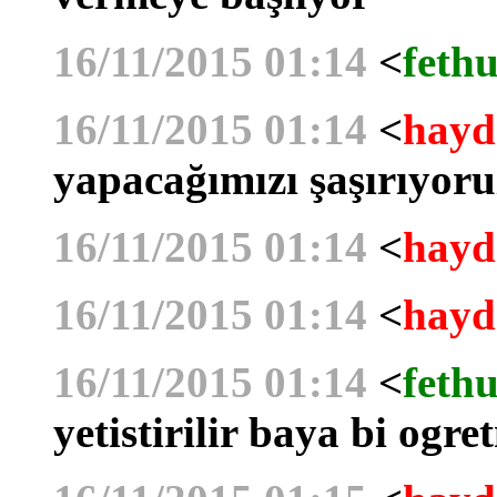
16/11/2015 01:14
<
fethu
16/11/2015 01:14
<
hayd
yapacağımızı şaşırıyoru
16/11/2015 01:14
<
hayd
16/11/2015 01:14
<
hayd
16/11/2015 01:14
<
fethu
yetistirilir baya bi ogr