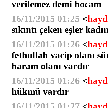
verilemez demi hocam
16/11/2015 01:25
<
hayd
sıkıntı çeken eşler kadı
16/11/2015 01:26
<
hayd
fethullah vacip olanı s
haram olanı vardır
16/11/2015 01:26
<
hayd
hükmü vardır
16/11/2015 01:27
<
hayd