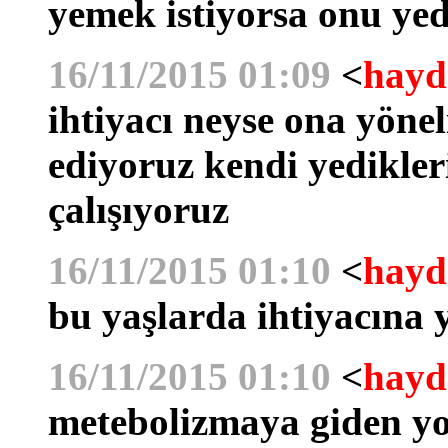
yemek istiyorsa onu yed
16/11/2015 01:09
<
hayd
ihtiyacı neyse ona yöne
ediyoruz kendi yedikler
çalışıyoruz
16/11/2015 01:10
<
hayd
bu yaşlarda ihtiyacına 
16/11/2015 01:10
<
hayd
metebolizmaya giden yo