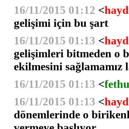
16/11/2015 01:12
<
hayd
gelişimi için bu şart
16/11/2015 01:13
<
hayd
gelişimleri bitmeden o b
ekilmesini sağlamamız 
16/11/2015 01:13
<
fethu
16/11/2015 01:13
<
hayd
dönemlerinde o birikenle
vermeye başlıyor