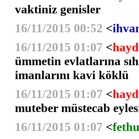
vaktiniz genisler
16/11/2015 00:52
<
ihva
16/11/2015 01:07
<
hayd
ümmetin evlatlarına sıhh
imanlarını kavi köklü
16/11/2015 01:07
<
hayd
muteber müstecab eyles
16/11/2015 01:07
<
fethu