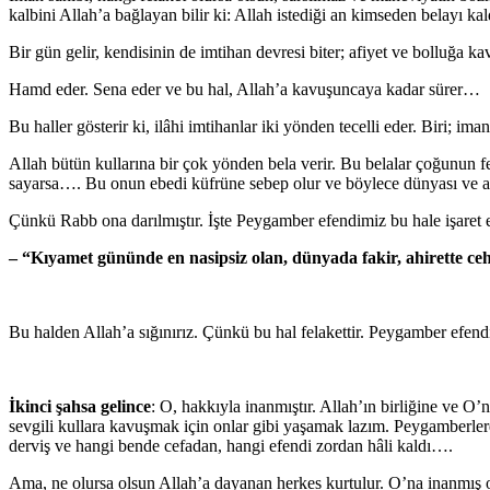
kalbini Allah’a bağlayan bilir ki: Allah istediği an kimseden belayı kald
Bir gün gelir, kendisinin de imtihan devresi biter; afiyet ve bolluğa k
Hamd eder. Sena eder ve bu hal, Allah’a kavuşuncaya kadar sürer…
Bu haller gösterir ki, ilâhi imtihanlar iki yönden tecelli eder. Biri; 
Allah bütün kullarına bir çok yönden bela verir. Bu belalar çoğunun fe
sayarsa…. Bu onun ebedi küfrüne sebep olur ve böylece dünyası ve ah
Çünkü Rabb ona darılmıştır. İşte Peygamber efendimiz bu hale işaret
– “Kıyamet gününde en nasipsiz olan, dünyada fakir, ahirette c
Bu halden Allah’a sığınırız. Çünkü bu hal felakettir. Peygamber efendi
İkinci şahsa gelince
: O, hakkıyla inanmıştır. Allah’ın birliğine ve O’
sevgili kullara kavuşmak için onlar gibi yaşamak lazım. Peygamberlere
derviş ve hangi bende cefadan, hangi efendi zordan hâli kaldı….
Ama, ne olursa olsun Allah’a dayanan herkes kurtulur. O’na inanmış ol