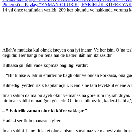
Pinterest'da Paylaş: “ZAMAN OLUR Kİ, FAKİRLİK KÜFRE Y
14 yıl önce tarafından yazıldı, 209 kez okundu ve hakkında
yoruma ka
Allah’a mutlaka kul olmak isteyen ona iyi inanır. Ve her işini O’na tesli
değildir. Her hangi bir fena hal de kaderi ilâhinin iktizasıdır.
Bilhassa şu ilâhi vade kopmaz bağlılığı vardır:
– “Bir kimse Allah’ın emirlerine bağlı olur ve ondan korkarsa, ona güç
Bilmediği yerden rızık kapılar açılır. Kendisine tam tevekkül edene Al
İman sahibi daima bu ayeti okur ve manasına göre ruhi inşirah duyar. 
bir iman sahibi olmadığını gösterir. O kimse bilmez ki, kader-i ilâhi 
– “ Fakirlik zaman olur ki küfre yaklaşır.”
Hadis-i şerifinin manasına girer.
İman sahibi, hangi felaket olursa olsun, sarsılmaz ve maneviyatın bo