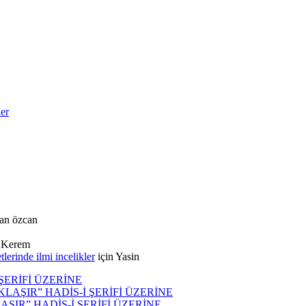
ler
an özcan
n
Kerem
rinde ilmi incelikler
için
Yasin
ŞERİFİ ÜZERİNE
AKLAŞIR” HADİS-İ ŞERİFİ ÜZERİNE
LAŞIR” HADİS-İ ŞERİFİ ÜZERİNE