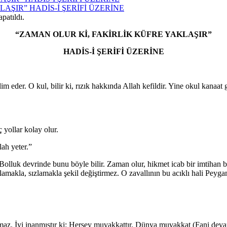
AKLAŞIR” HADİS-İ ŞERİFİ ÜZERİNE
patıldı.
“ZAMAN OLUR Kİ, FAKİRLİK KÜFRE YAKLAŞIR”
HADİS-İ ŞERİFİ ÜZERİNE
m eder. O kul, bilir ki, rızık hakkında Allah kefildir. Yine okul kanaat g
 yollar kolay olur.
lah yeter.”
Bolluk devrinde bunu böyle bilir. Zaman olur, hikmet icab bir imtihan be
ağlamakla, sızlamakla şekil değiştirmez. O zavallının bu acıklı hali Pey
zmaz. İyi inanmıştır ki: Herşey muvakkattır. Dünya muvakkat (Fani dev