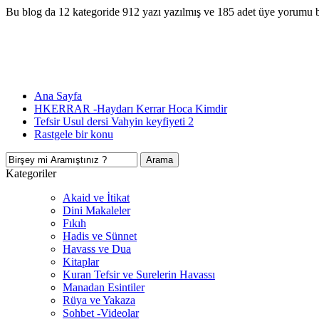
Bu blog da 12 kategoride 912 yazı yazılmış ve 185 adet üye yorumu 
Ana Sayfa
HKERRAR -Haydarı Kerrar Hoca Kimdir
Tefsir Usul dersi Vahyin keyfiyeti 2
Rastgele bir konu
Kategoriler
Akaid ve İtikat
Dini Makaleler
Fıkıh
Hadis ve Sünnet
Havass ve Dua
Kitaplar
Kuran Tefsir ve Surelerin Havassı
Manadan Esintiler
Rüya ve Yakaza
Sohbet -Videolar