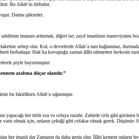
ırır. Bu Allah’ın lütfudur.
avuşur. Daima şükreder.
iman sahibinin imanını arttırmak, diğeri ise; zayıf imanlının maneviyatını
laketine sebep olur. Kul, o devrelerde Allah’a tam bağlanmaz, durmadan 
reti berbatlaşır. Hak’ka kavuştuğu zaman ilâhi rahmetten herkesin nas
 ederek şöyle buyurmuştur:
ehennem azabına düçar olandır.”
miz bu fakirlikten Allah’a sığınmıştır.
nun yapacağı her türlü eza ve cefaya razıdır. Zahirde cefa gibi görünen h
 varis olmak için, onların çektiği gibi cefakar olmak gerek. Düşünür: 
an her imanlı dar Zamanın da daha geniş olur. İlâhi kement onların boyn