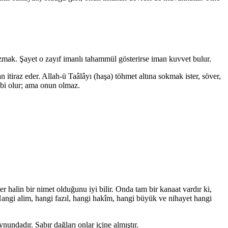
 bozmak. Şayet o zayıf imanlı tahammül gösterirse iman kuvvet bulur.
itiraz eder. Allah-ü Taâlâyı (haşa) töhmet altına sokmak ister, söver,
ibi olur; ama onun olmaz.
er halin bir nimet olduğunu iyi bilir. Onda tam bir kanaat vardır ki,
Hangi alim, hangi fazıl, hangi hakîm, hangi büyük ve nihayet hangi
undadır. Sabır dağları onlar içine almıştır.