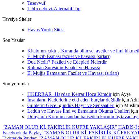
Tasavvuf
Tıbbı nebevi-Alternatif Tıp
Tavsiye Siteler
Havas Yurdu Sitesi
Son Yazılar
Kitabımız çıktı…Kuranda bilimsel ayetler ve ilmi hikmet
El Mucib Esması fazilet ve havassı (sırları)
Dua Nedir? Fazileti ve Edepleri Nelerdir
Rahman Suresinin Fazilet ve Havassı
El Muğis Esmasının Fazilet ve Havassı (sırları)
Son yorumlar
HKERRAR -Haydarı Kerrar Hoca Kimdir
için
Ayşe
İnsanların Kaderlerine etki eden burçlar değildir
için
Adn
Günlerin Gece- gündüz Hayır ve Şer saatleri
için
Muslim
Ledün ve Havass İlmi ve Esmaların Okuma Usulleri
içi
Dünyanın Korunmasından bahseden korunmuş tavan ayetle
“ZAMAN OLUR Kİ, FAKİRLİK KÜFRE YAKLAŞIR” HADİS-İ 
Facebook'da Paylaş: “ZAMAN OLUR Kİ, FAKİRLİK KÜFRE Y
Twitter'da Paylaş: “ZAMAN OLUR Kİ, FAKİRLİK KÜFRE YAK