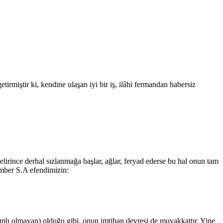
etirmiştir ki, kendine ulaşan iyi bir iş, ilâhi fermandan habersiz
lirince derhal sızlanmağa başlar, ağlar, feryad ederse bu hal onun tam
gamber S.A efendimizin:
amlı olmayan) olduğu gibi, onun imtihan devresi de muvakkattır. Yine