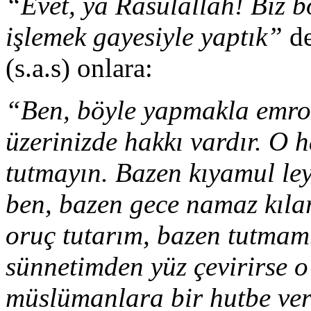
“Evet, ya Rasulallah! Biz b
işlemek gayesiyle yaptık”
de
(s.a.s) onlara:
“Ben, böyle yapmakla emro
üzerinizde hakkı vardır. O 
tutmayın. Bazen kıyamul le
ben, bazen gece namaz kıla
oruç tutarım, bazen tutmam
sünnetimden yüz çevirirse o
müslümanlara bir hutbe ver