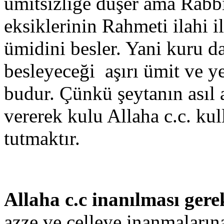
ümitsizliğe düşer ama Rabbin
eksiklerinin Rahmeti ilahi 
ümidini besler. Yani kuru d
besleyeceği aşırı ümit ve y
budur. Çünkü şeytanın asıl 
vererek kulu Allaha c.c. ku
tutmaktır.
Allaha c.c inanılması ger
azze ve celleye inanmaları