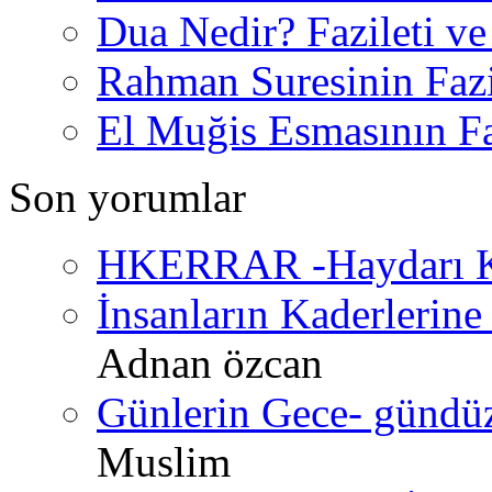
Dua Nedir? Fazileti ve
Rahman Suresinin Fazi
El Muğis Esmasının Faz
Son yorumlar
HKERRAR -Haydarı Ke
İnsanların Kaderlerine 
Adnan özcan
Günlerin Gece- gündüz 
Muslim