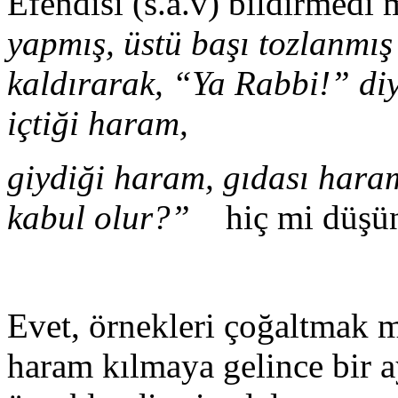
Efendisi (s.a.v) bildirme
yapmış, üstü başı tozlanmış
kaldırarak, “Ya Rabbi!” diy
içtiği haram,
giydiği haram, gıdası haram
kabul olur?”
hiç mi düşünm
Evet, örnekleri çoğaltmak
haram kılmaya gelince bir a