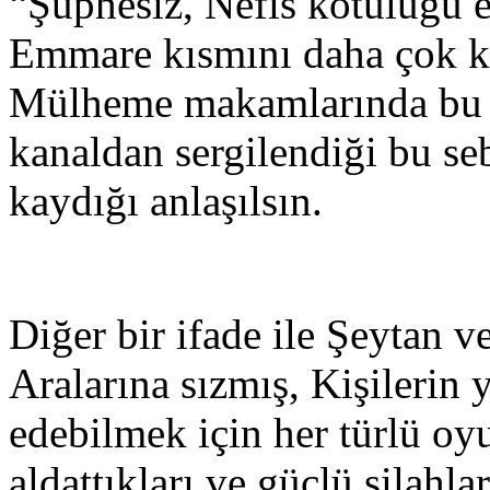
“Şüphesiz, Nefis kötülüğü e
Emmare kısmını daha çok k
Mülheme makamlarında bu 
kanaldan sergilendiği bu se
kaydığı anlaşılsın.
Diğer bir ifade ile Şeytan v
Aralarına sızmış, Kişilerin y
edebilmek için her türlü oyun
aldattıkları ve güçlü silahla