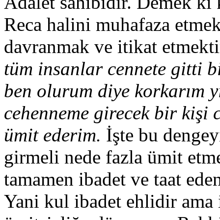
Adalet sahibidir. Demek ki 
Reca halini muhafaza etmek
davranmak ve itikat etmekti
tüm insanlar cennete gitti b
ben olurum diye korkarım yi
cehenneme girecek bir kişi 
ümit ederim.
İşte bu dengeyi
girmeli nede fazla ümit etmel
tamamen ibadet ve taat edenl
Yani kul ibadet ehlidir ama 