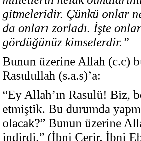
gitmeleridir. Çünkü onlar nef
da onları zorladı. İşte onla
gördüğünüz kimselerdir.”
Bunun üzerine Allah (c.c) bu
Rasulullah (s.a.s)’a:
“Ey Allah’ın Rasulü! Biz,
etmiştik. Bu durumda yapm
olacak?” Bunun üzerine Alla
indirdi.” (İbni Cerir, İbni 