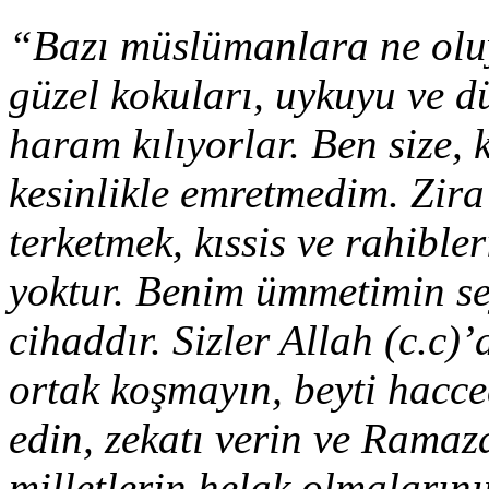
“Bazı müslümanlara ne oluyo
güzel kokuları, uykuyu ve d
haram kılıyorlar. Ben size, 
kesinlikle emretmedim. Zira
terketmek, kıssis ve rahible
yoktur. Benim ümmetimin sey
cihaddır. Sizler Allah (c.c)’
ortak koşmayın, beyti hacc
edin, zekatı verin ve Ramaz
milletlerin helak olmalarını