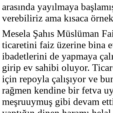
arasında yayılmaya başlamış
verebiliriz ama kısaca örne
Mesela Şahıs Müslüman Fai
ticaretini faiz üzerine bina e
ibadetlerini de yapmaya çalı
girip ev sahibi oluyor. Tica
için repoyla çalışıyor ve b
rağmen kendine bir fetva uy
meşruuymuş gibi devam etti
yaptığın dinen haramı helal