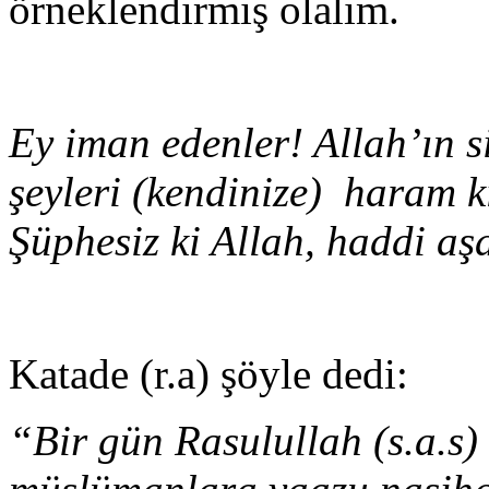
örneklendirmiş olalım.
Ey iman edenler! Allah’ın si
şeyleri (kendinize) haram 
Şüphesiz ki Allah, haddi a
Katade (r.a) şöyle dedi:
“Bir gün Rasulullah (s.a.s)