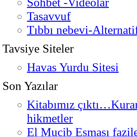
Sohbet -Videolar
Tasavvuf
Tıbbı nebevi-Alternati
Tavsiye Siteler
Havas Yurdu Sitesi
Son Yazılar
Kitabımız çıktı…Kurand
hikmetler
El Mucib Esması fazilet