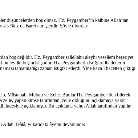
lbler düşüncelerden boş olmaz. Hz. Peygamber’in kalbine Allah’tan
il-Fânz da işaret etmişlerdir. Şöyle diyorlar:
ardan boş değildir. Hz. Peygamber sallellahu aleyhi vesellem beşeriyet
i bu tevilin beşincisi şudur: Hz. Peygamberin istiğ­farı ibadetlerin
mazı tamamladığı zaman istiğfar eder­di. Yine kaza-i hacetten çıktığı
. Vacib, Müstahab, Mubah ve Zelle. Bunlar Hz. Peygamber’den bilerek
onra zelle, yapan kimse tarafından, zelle olduğunu açıklamaya yakın
ifadesiyle açıklamıştır. Bu açıklama yahut Al­lah tarafından yapılır.
ü Allah Teâlâ, yukarıdaki âyetin devamında: