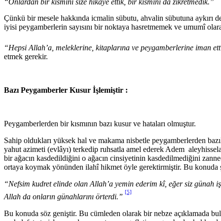
“Onlardan bir kısmını size hikâye ettik, bir kısmını da zikret­medik.”
Çünkü bir mesele hakkında icmalin sübutu, ahvalin sübutuna aykırı değil
iyisi peygamberlerin sayısını bir noktaya hasretme­mek ve umumî olarak
“Hepsi Allah’a, me­leklerine, kitaplarına ve peygamberlerine iman ett
etmek gerekir.
Bazı Peygamberler Kusur İşlemiştir :
Peygamberlerden bir kısmının bazı kusur ve hataları olmuştur.
Sahip oldukları yüksek hal ve makama nisbetle peygamberlerden bazıla
yahut azimeti (evlâyı) terkedip ruhsatla amel ederek Adem aleyhissel
bir ağacın kasdedildiğini o ağa­cın cinsiyetinin kasdedilmediğini za
ortaya koymak yönünden ilahî hikmet öyle gerektirmiştir. Bu konuda 
“Nefsim kudret elinde olan Allah’a yemin ederim kî, eğer siz gü­nah işl
[5]
Allah da onların günahlarını örterdi.”
Bu konuda söz geniştir. Bu cümleden olarak bir nebze açıkla­mada bul