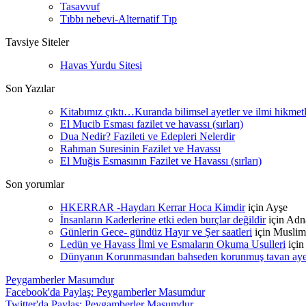
Tasavvuf
Tıbbı nebevi-Alternatif Tıp
Tavsiye Siteler
Havas Yurdu Sitesi
Son Yazılar
Kitabımız çıktı…Kuranda bilimsel ayetler ve ilmi hikmet
El Mucib Esması fazilet ve havassı (sırları)
Dua Nedir? Fazileti ve Edepleri Nelerdir
Rahman Suresinin Fazilet ve Havassı
El Muğis Esmasının Fazilet ve Havassı (sırları)
Son yorumlar
HKERRAR -Haydarı Kerrar Hoca Kimdir
için
Ayşe
İnsanların Kaderlerine etki eden burçlar değildir
için
Adn
Günlerin Gece- gündüz Hayır ve Şer saatleri
için
Muslim
Ledün ve Havass İlmi ve Esmaların Okuma Usulleri
içi
Dünyanın Korunmasından bahseden korunmuş tavan ayetle
Peygamberler Masumdur
Facebook'da Paylaş: Peygamberler Masumdur
Twitter'da Paylaş: Peygamberler Masumdur