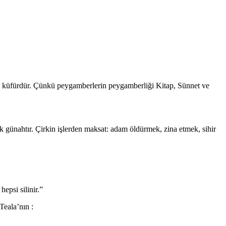
 küfürdür. Çünkü peygamberlerin peygamberliği Kitap, Sün­net ve
 günahtır. Çirkin işlerden maksat: adam öldürmek, zina etmek, sihir
epsi silinir.”
Teala’nın :