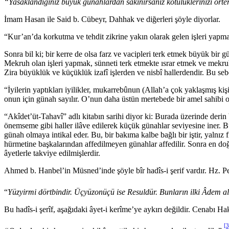
“Yasaklandığınız büyük günahlardan sakınırsanız kötülükleri­nizi örter
İmam Hasan ile Said b. Cübeyr, Dahhak ve diğerleri şöyle diyor­lar.
“Kur’an’da korkutma ve tehdit zikrine yakın olarak gelen işleri yap
Sonra bil ki; bir kerre de olsa farz ve vacipleri terk etmek büyük bir 
Mekruh olan işleri yapmak, sünneti terk etmekte ısrar et­mek ve mekruh
Zira büyüklük ve küçüklük izafî işlerden ve nisbî hallerdendir. Bu sebe
“İyilerin yaptıkları iyi­likler, mukarrebûnun (Allah’a çok yaklaşmış k
onun için günah sayılır. O’nun daha üstün mertebede bir amel sahibi 
“Akîdet’üt-Tahavî” adlı kitabın sarihi diyor ki: Burada üzerinde der
önemseme gibi haller ilâve edilerek küçük günahlar seviyesine iner
günah olmaya intikal eder. Bu, bir bakıma kalbe bağlı bir iştir, yalnız 
hürmetine başkalarından affedilmeyen günahlar affedilir. Sonra en doğ
âyetlerle takviye edilmiş­lerdir.
Ahmed b. Hanbel’in Müsned’inde şöyle bîr hadîs-i şerif vardır. Hz. 
“
Yüzyirmi dörtbindir. Üçyüzonüçü ise Resuldür. Bunların ilki Âdem
Bu hadîs-i şerîf, aşağıdaki âyet-i kerîme’ye aykırı değildir. Cenabı 
[3