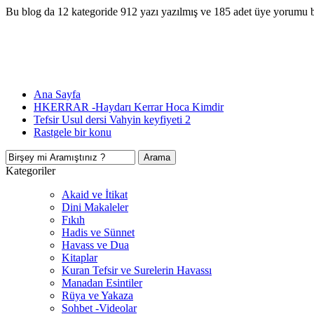
Bu blog da 12 kategoride 912 yazı yazılmış ve 185 adet üye yorumu 
Ana Sayfa
HKERRAR -Haydarı Kerrar Hoca Kimdir
Tefsir Usul dersi Vahyin keyfiyeti 2
Rastgele bir konu
Kategoriler
Akaid ve İtikat
Dini Makaleler
Fıkıh
Hadis ve Sünnet
Havass ve Dua
Kitaplar
Kuran Tefsir ve Surelerin Havassı
Manadan Esintiler
Rüya ve Yakaza
Sohbet -Videolar