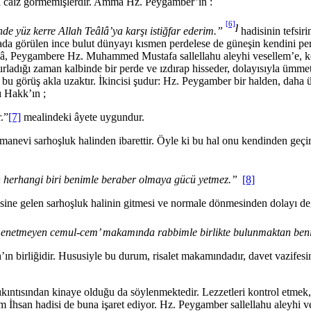
da caiz görmemişlerdir. Amma Hz. Peygamber’in :
[6]
]
de yüz kerre Allah Teâlâ’ya karşı
istiğfar ederim.”
hadisi­nin tefsi
 Havada görülen ince bulut dünyayı kısmen perdelese de güneşin kendini 
lah Teâlâ, Peygambere Hz. Muhammed Mustafa sallellahu aleyhi vesellem’e
tırladığı zaman kalbinde bir perde ve ızdırap hisseder, dolayısıyla ümm
rüş akla uzaktır. İkincisi şudur: Hz. Peygamber bir halden, daha üstün
ı Hakk’ın ;
.”
[7]
mealindeki âyete uygundur.
i sarhoşluk halinden ibarettir. Öyle ki bu hal onu kendin­den geçiriyo
n herhangi biri benimle beraber
olmaya gücü yetmez.”
[8]
disine gelen sarhoşluk halinin gitmesi ve normale dönmesinden dolayı 
n menetmeyen cemul-cem’ makamında rabbimle birlikte bulunmaktan ben
llah’ın birliğidir. Hususiyle bu durum, risalet makamındadır, da­vet v
ıkıntısından kinaye olduğu da söylenmektedir. Lezzetleri kontrol etmek,
kim İhsan hadisi de buna işaret ediyor. Hz. Peygamber sallellahu aleyhi 