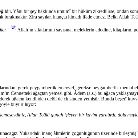
dir. Yâni bir şey hakkında umumî bir hüküm zikredilirse, ondan sonra bazı
 bırakmaktır. Zira sayılar, inançta itimadı ifa­de etmez. Belki Allah Te
[4]
]
iler.”
Allah’ın sı­fatlarının sayısına, meleklerin adedine, kitapların
rından, gerek peygamberlikten evvel, gerekse peygamberlik menkıbeleri
am’ın Cennetteki ağaçtan yemesi gibi. Âdem (a.s.) bu ağaca yaklaşmayın
nnederek ağacın kendinden değil de cinsinden yemiştir. Bunda beşerî kuv
şöyle buyuruluyor:
emeseydiniz, Allah Teâlâ günah işleyen bir kavim yaratırdı, dolayısıyla 
unacağız. Yukarıdaki inanç âlimlerin çoğunluğunun üze­rinde birleşmiş 