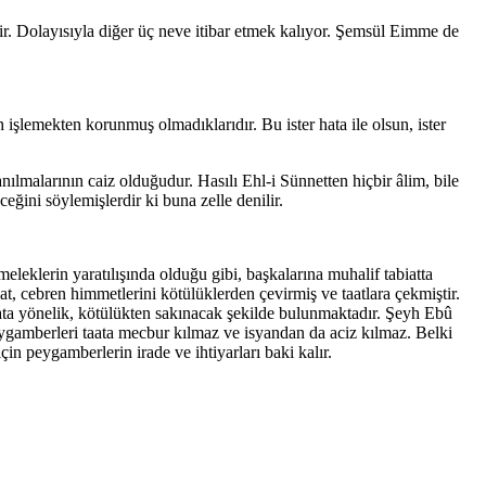
. Dolayısıyla diğer üç neve itibar etmek kalıyor. Şemsül Eimme de
lemekten korunmuş olma­dıklarıdır. Bu ister hata ile olsun, ister
lmalarının caiz olduğudur. Hasılı Ehl-i Sünnetten hiçbir âlim, bile
ğini söylemişlerdir ki buna zelle denilir.
melekle­rin yaratılışında olduğu gibi, başkalarına muhalif tabiatta
at, cebren himmetlerini kötülüklerden çevirmiş ve taatlara çek­miştir.
 taata yönelik, kötülükten sakınacak şekilde bulunmak­tadır. Şeyh Ebû
eygamberleri taata mecbur kılmaz ve isyandan da aciz kılmaz. Belki
in peygamberlerin irade ve ihti­yarları baki kalır.