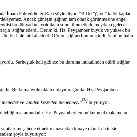
rinde İmam Fahreddin er-Râzî şöyle diyor: “Bil ki “ğayn” kalbi kaplar
perdeleyemez. Ancak güneşin ışığının tam olarak görünmesine engel
, kendisi bu dünyadan ayrıldıktan sonra üm­metinde meydana gelecek
eti için istiğfar ederdi. Derim ki, Hz. Peygamber büyük ve yüksek bir
 bir hale intikal ederdi O’nun istiğfarı bunun içindi. Yani bu halin
rdu. Sarhoşluk hali gidince bu duruma intikalinden ötü­rü istiğfar
değildir. Belki mahvolmaktan dolayıdır. Çünkü Hz. Peygamber:
[9]
]
i meneder ve vahdeti kesretten menetmez.”
buyuruyor.
azifesini tebliğ makamındadır. Hz. Peygamberi en mükemmel makamdan
 sıfatları müşahede etmek manasından kinaye olarak da tefsir
veselem şöyle buyuruyor: