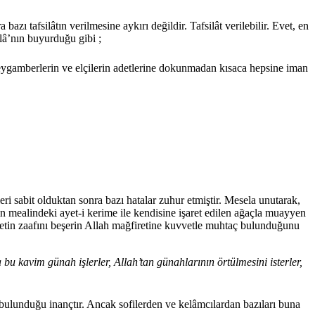
 tafsilâtın verilmesine aykırı değildir. Tafsilât veri­lebilir. Evet, en
âlâ’nın buyurduğu gibi ;
, peygamberlerin ve elçilerin adetlerine dokunmadan kısaca hepsine iman
 sabit olduktan sonra bazı hatalar zuhur etmiştir. Mesela unutarak,
 mealindeki ayet-i kerime ile ken­disine işaret edilen ağaçla muayyen
vetin zaafını beşerin Allah mağfiretine kuvvetle muhtaç bulunduğunu
bu kavim günah işlerler, Allah’tan günahlarının örtül­mesini isterler,
bulunduğu inançtır. Ancak sofilerden ve kelâmcılardan bazıları buna