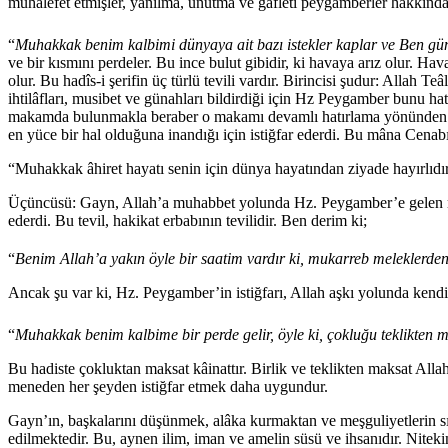
muhalefet etmişler, yanılma, unutma ve gafleti peygamberler hakkın
“
Muhakkak benim kalbimi dünyaya ait bazı istekler kaplar ve Ben gün
ve bir kısmını perdeler. Bu ince bulut gibidir, ki havaya arız olur.
olur. Bu hadîs-i şerifin üç türlü tevili vardır. Bi­rincisi şudur: Al
ihtilâfları, musibet ve günahları bildirdiği için Hz Peygamber bunu ha
makamda bulunmakla beraber o makamı devamlı hatırlama yönünden bu gö
en yüce bir hal olduğu­na inandığı için istiğfar ederdi. Bu mâna Cenab
“Muhakkak âhiret hayatı senin için dünya hayatından ziyade hayırlıdır
Üçüncüsü: Gayn, Allah’a muhabbet yolunda Hz. Peygamber’e gelen manev
ederdi. Bu tevil, hakikat erbabının tevilidir. Ben derim ki;
“
Benim Allah’a yakın öyle bir saatim vardır ki, mukarreb melek­lerde
Ancak şu var ki, Hz. Peygamber’in istiğfarı, Allah aşkı yolunda ken
“
Muhakkak benim kalbime bir perde gelir, öyle ki, çokluğu teklikte
Bu hadiste çokluktan maksat kâinattır. Birlik ve teklikten mak­sat A
meneden her şeyden istiğfar etmek daha uygundur.
Gayn’ın, başkalarını düşünmek, alâka kurmaktan ve meşguli­yetlerin s
edilmektedir. Bu, aynen ilim, iman ve amelin süsü ve ihsa­nıdır. Nite