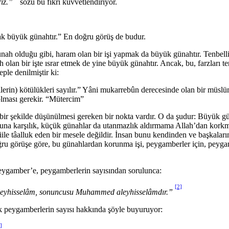
iz.”
sözü bu fikri kuvvetlendiriyor.
mak büyük günahtır.” En doğru görüş de budur.
günah olduğu gibi, haram olan bir işi yapmak da büyük günah­tır. Tenbelli
 olan bir işte ısrar etmek de yine büyük günahtır. Ancak, bu, farzları t
ple denilmiştir ki:
işilerin) kötülükleri sayılır.” Yâni mukarrebûn derecesinde olan bir müsl
olması gerekir. “Mütercim”
in bir şekilde düşünülmesi gereken bir nokta vardır. O da şudur: Büyük
. Buna karşılık, küçük günahlar da utanmazlık aldırmama Allah’dan k
fiile tâalluk eden bir mesele değildir. İnsan bunu kendinden ve başkaların
ru görüşe göre, bu günahlardan korun­ma işi, peygamberler için, peygamb
Peygamber’e, peygamberlerin sayısından sorulunca:
[2]
 aleyhisselâm, sonuncusu Muhammed aleyhisselâmdır.”
Hak peygamberlerin sayısı hakkında şöyle buyuruyor:
]