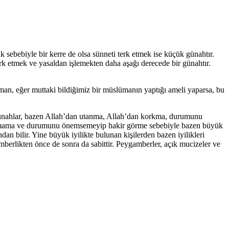
k sebebiyle bir kerre de olsa sünneti terk etmek ise küçük günahtır.
erk etmek ve yasaldan işlemekten daha aşağı derecede bir günahtır.
üman, eğer mut­taki bildiğimiz bir müslümanın yaptığı ameli yaparsa, bu
 günahlar, bazen Allah’dan utanma, Allah’dan korkma, duru­munu
orkmama ve durumunu önemsemeyip hakir görme sebebiyle ba­zen büyük
dan bilir. Yine büyük iyilikte bulunan ki­şilerden bazen iyilikleri
erlikten önce de sonra da sa­bittir. Peygamberler, açık mucizeler ve