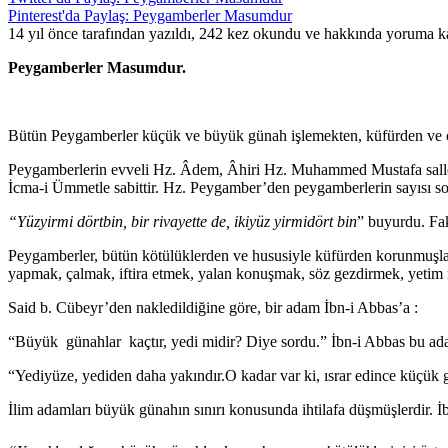
Pinterest'da Paylaş: Peygamberler Masumdur
14 yıl önce tarafından yazıldı, 242 kez okundu ve hakkında
yoruma ka
Peygamberler Masumdur
.
Bütün Peygamberler küçük ve büyük günah işlemekten, küfür­den ve çi
Peygamberlerin evveli Hz. Âdem, Âhiri Hz. Muhammed Mustafa sallell
İcma-i Ümmetle sabittir. Hz. Peygamber’den peygamberlerin sayısı sor
“Yüzyirmi dörtbin, bir rivayette de, ikiyüz yirmidört bin
” buyurdu. Fak
Peygamberler, bütün kötülüklerden ve hususiyle küfürden korunmuşlard
yapmak, çalmak, iftira etmek, yalan konuşmak, söz gez­dirmek, yetim m
Said b. Cübeyr’den nakledildiğine göre, bir adam İbn-i Abbas’a :
“Büyük günahlar kaçtır, yedi midir? Diye sordu.” İbn-i Abbas bu ad
“Yediyüze, yediden daha yakındır.O kadar var ki, ısrar edince küçük g
İlim adamları büyük günahın sınırı konusunda ihtilafa düşmüşlerdir. İbn