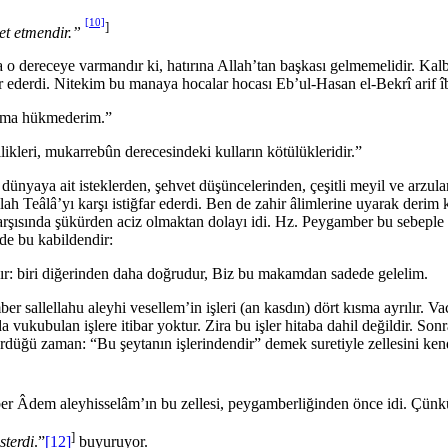
[10]
]
et etmendir.”
 o dereceye varmandır ki, hatırına Allah’tan başkası gelme­melidir. Ka
 ederdi. Nitekim bu manaya hocalar hocası Eb’ul-Hasan el-Bekrî arif îbn-
uğuma hükmederim.”
yilikleri, mukarrebûn derecesindeki kulların kötülükleridir.”
 dünyaya ait isteklerden, şehvet düşüncelerinden, çeşitli meyil ve arzul
ah Teâlâ’yı karşı istiğfar ederdi. Ben de zahir âlimleri­ne uyarak derim k
rşısında şükürden aciz olmaktan dolayı idi. Hz. Peygamber bu sebeple na
de bu kabildendir:
rdır: biri diğe­rinden daha doğrudur, Biz bu makamdan sadede gelelim.
er sallellahu aleyhi vesellem’in işleri (an kasdın) dört kısma ay­rılır
da vukubulan işlere itibar yoktur. Zira bu işler hitaba da­hil değildir. S
düğü zaman: “Bu şeytanın işlerindendir” demek su­retiyle zellesini kendi 
er Âdem aleyhisselâm’ın bu zellesi, peygamberliğinden önce idi. Çünk
]
sterdi
.”
[12]
buyuruyor.