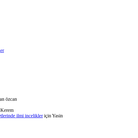
ler
an özcan
n
Kerem
rinde ilmi incelikler
için
Yasin