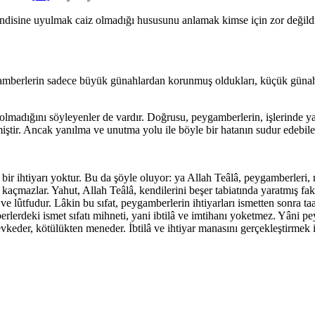
disine uyulmak caiz olmadığı hususunu anlamak kimse için zor değildir
amberlerin sadece büyük günahlar­dan korunmuş oldukları, küçük günah iş
adığını söyleyenler de vardır. Doğrusu, peygamberlerin, işlerinde yanı
ir. Ancak yanılma ve unutma yolu ile böyle bir hata­nın sudur edebilece
a bir ihtiyarı yoktur. Bu da şöyle oluyor: ya Allah Teâlâ, peygamberleri, 
 kaç­mazlar. Yahut, Allah Teâlâ, kendilerini beşer tabiatında yaratmış fak
ı ve lûtfudur. Lâkin bu sıfat, peygamberlerin ihtiyarları is­metten sonra
erdeki ismet sıfatı mihneti, yani ibtilâ ve imti­hanı yoketmez. Yâni p
vkeder, kötülükten meneder. İbtilâ ve ih­tiyar manasını gerçekleştirmek iç