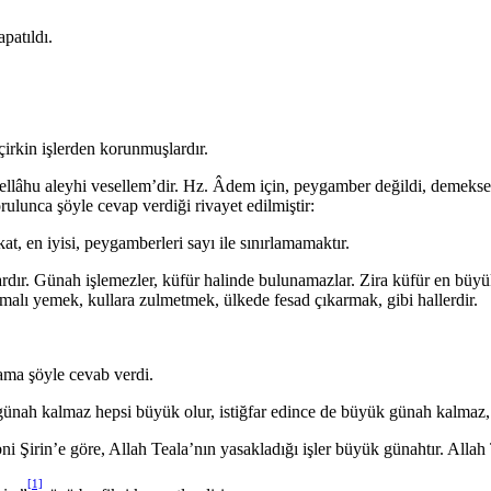
patıldı.
rkin işlerden korunmuşlardır.
âhu aleyhi vesellem’dir. Hz. Âdem için, peygamber değildi, de­mekse
ulunca şöyle cevap verdiği rivayet edilmiştir:
at, en iyisi, peygamberleri sayı ile sınırlamamaktır.
ır. Günah işlemezler, küfür halinde bulunamazlar. Zira kü­für en büyük
alı yemek, kullara zulmetmek, ülkede fesad çıkar­mak, gibi hallerdir.
ama şöyle cevab verdi.
ünah kalmaz hepsi büyük olur, istiğfar edince de büyük günah kalmaz, h
i Şirin’e göre, Allah Teala’nın yasakladığı işler büyük günahtır. Allah 
[1]