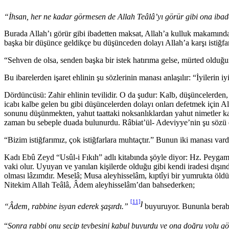
“İhsan, her ne kadar görmesen de Allah Teâlâ’yı görür gibi ona ibad
Burada Allah’ı görür gibi ibadetten maksat, Allah’a kulluk makamında
başka bir düşünce geldikçe bu düşünceden dolayı Allah’a karşı istiğfar
“Sehven de olsa, senden başka bir istek hatırıma gelse, mürted old
Bu ibarelerden işaret ehlinin şu sözlerinin manası anlaşılır: “İyi­lerin i
Dördüncüsü: Zahir ehlinin tevilidir. O da şudur: Kalb, düşünce­lerden,
icabı kalbe gelen bu gibi düşüncelerden dolayı onları def­etmek için All
sonunu düşünmekten, yahut taattaki noksanlıklardan yahut nimetler ka
zaman bu sebeple duada bulunurdu. Râbiat’ül- Adeviyye’nin şu sözü 
“Bizim istiğfarı­mız, çok istiğfarlara muhtaçtır.” Bunun iki manası va
Kadı Ebû Zeyd “Usûl-i Fıkıh” adlı kitabında şöyle diyor: Hz. Pey­gamb
vaki olur. Uyuyan ve yanılan kişilerde olduğu gibi kendi ira­desi dışın
olması lâzımdır. Meselâ; Musa aleyhisselâm, kıptîyi bir yumrukta öldür
Nitekim Allah Teâlâ, Âdem aleyhisselâm’dan bahsederken;
[11]
]
“Âdem, rabbine isyan ederek şaşırdı.”
buyuruyor. Bununla bera­b
“
Sonra rabbi onu seçip tevbesini kabul buyurdu ve ona doğru yo­lu gö