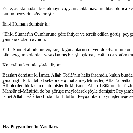
Zelle, açıklamadan boş olmayınca, yani açıklamaya muhtaç olunca ken
bunun benzerini söylemiştir.
İbn-i Humam demiştir ki:
“Ehl-i Sünnet’in Cumhuruna göre ihti­yar ve tercih edilen görüş, peyg
yanılarak olsun aynıdır.
Ehl-i Sünnet âlimlerinden, küçük günahların sehven de olsa mümkün olm
bile peygamberlerden yasaklanmış bir işin çıkmayacağını caiz görmemişt
Konevî bu konuda şöyle diyor:
Bazıları demiş­tir ki İsmet, Allah Teâlâ’nın halis ihsanıdır, kulun bund
yaratmış­tır ki bu tabiat sebebiyle günaha meyletmezler, Allah’a taattan
Âlimlerden bir kısmı da demişlerdir ki; ismet, Allah Teâlâ’nın bir fazl
Mansûr el-Mâtüridi de bu görüşe meylederek şöyle demiştir: Peygamberl
ismet Allah Teâlâ tarafından bir lütuftur. Pey­gamberi hayır işlemeğe se
Hz. Peygamber’in Vasıfları
.